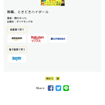
無職、ときどきハイボール
著者：酒村 ゆっけ、
出版社：ダイヤモンド社
紙書籍で買う
電⼦書籍で買う
味わう
酒
Share