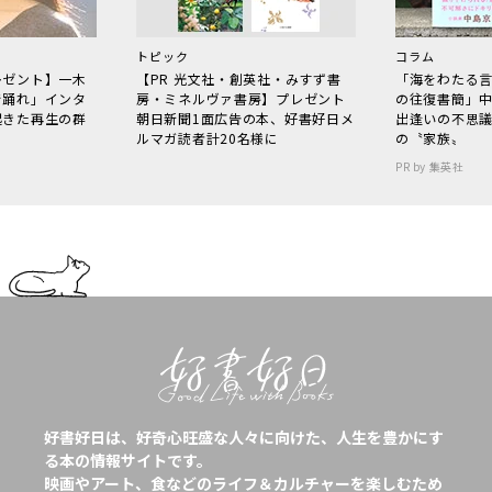
トピック
コラム
レゼント】一木
【PR 光文社・創英社・みすず書
「海をわたる
で踊れ」インタ
房・ミネルヴァ書房】プレゼント
の往復書簡」
起きた再生の群
朝日新聞1面広告の本、好書好日メ
出逢いの不思
ルマガ読者計20名様に
の〝家族〟
PR by 集英社
好書好日は、好奇心旺盛な人々に向けた、人生を豊かにす
る本の情報サイトです。
映画やアート、食などのライフ＆カルチャーを楽しむため