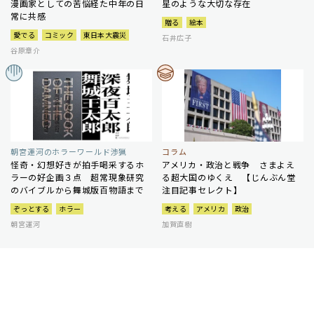
漫画家としての苦悩経た中年の日
星のような大切な存在
常に共感
贈る
絵本
愛でる
コミック
東日本大震災
石井広子
谷原章介
朝宮運河のホラーワールド渉猟
コラム
怪奇・幻想好きが拍手喝采するホ
アメリカ・政治と戦争 さまよえ
ラーの好企画３点 超常現象研究
る超大国のゆくえ 【じんぶん堂
のバイブルから舞城版百物語まで
注目記事セレクト】
ぞっとする
ホラー
考える
アメリカ
政治
朝宮運河
加賀直樹