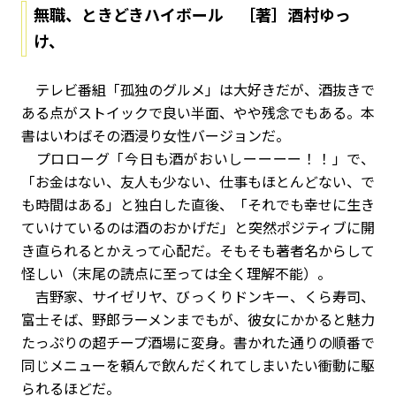
無職、ときどきハイボール ［著］酒村ゆっ
け、
テレビ番組「孤独のグルメ」は大好きだが、酒抜きで
ある点がストイックで良い半面、やや残念でもある。本
書はいわばその酒浸り女性バージョンだ。
プロローグ「今日も酒がおいしーーーー！！」で、
「お金はない、友人も少ない、仕事もほとんどない、で
も時間はある」と独白した直後、「それでも幸せに生き
ていけているのは酒のおかげだ」と突然ポジティブに開
き直られるとかえって心配だ。そもそも著者名からして
怪しい（末尾の読点に至っては全く理解不能）。
吉野家、サイゼリヤ、びっくりドンキー、くら寿司、
富士そば、野郎ラーメンまでもが、彼女にかかると魅力
たっぷりの超チープ酒場に変身。書かれた通りの順番で
同じメニューを頼んで飲んだくれてしまいたい衝動に駆
られるほどだ。