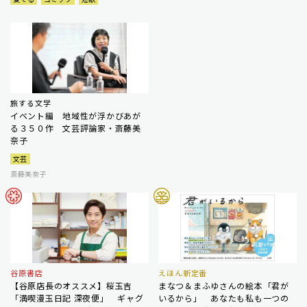
旅する文学
イベント編 地域性が浮かびあが
る３５０作 文芸評論家・斎藤美
奈子
文芸
斎藤美奈子
谷原書店
えほん新定番
【谷原店長のオススメ】桜玉吉
まなつ＆まふゆさんの絵本「君が
「満喫漫玉日記 深夜便」 ギャグ
いるから」 あなたも私も一つの