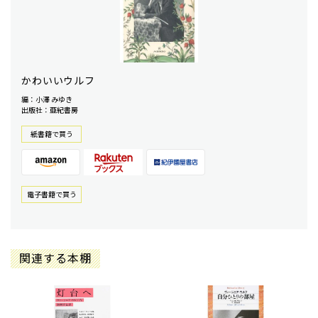
かわいいウルフ
編：小澤 みゆき
出版社：亜紀書房
紙書籍で買う
電⼦書籍で買う
関連する本棚