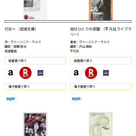
灯台へ （岩波文庫）
自分ひとりの部屋 （平凡社ライブラ
リー）
作：ヴァージニア・ウルフ
著者：ヴァージニア・ウルフ
翻訳：御輿 哲也
翻訳：片山 亜紀
岩波書店
平凡社
紙書籍で買う
紙書籍で買う
電⼦書籍で買う
電⼦書籍で買う