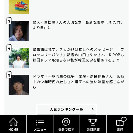
歌人・青松輝さんの大切な本 斬新な表現 よむたび、
より自由に
韓国語は独学、きっかけは推しへのメッセージ 「ブ
ロッコリーパンチ」訳者の山口さやかさん K-POPも
韓国ドラマも知らない私が韓国文学を翻訳するまで
ドラマ「手塚治虫の戦争」主演・高良健吾さん 戦時
中の少年時代の厳しさと漫画への強い熱量を感じなが
ら
人気ランキング⼀覧
HOME
メニュー
気分で探す