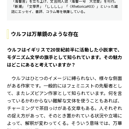
「海響舎」を立ち上げ、文芸同人誌「海響一号 大恋愛」を刊行。
「新潮」「文學界」「しししし」「〈Rhetorica#03〉」といった雑
誌にエッセイ、書評、コラム等を執筆している。
ウルフは万華鏡のような存在
――ウルフはイギリスで20世紀前半に活動した小説家で、
モダニズム文学の旗手として知られています。その魅力
はどこにあると考えていますか？
ウルフはひとつのイメージに縛られない、様々な側面
がある作家です。一般的にはフェミニストの先駆者とし
て、またレズビアン作家として知られています。何を言
っているかわからない難解な文体を使うこともあれば、
チャーミングで茶目っけがある文章もある。人それぞれ
の捉え方があって、そのとき置かれている状況や立場に
よって、解釈が変わってくる。そういう意味では、万華