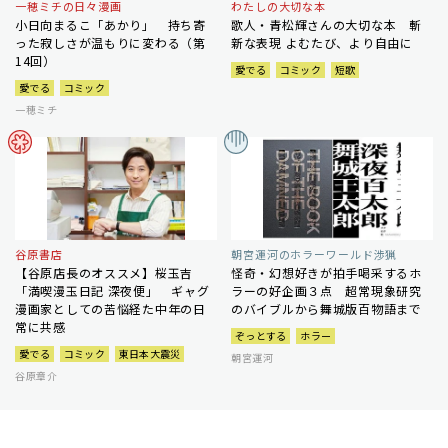
一穂ミチの日々漫画
わたしの大切な本
小日向まるこ「あかり」 持ち寄
歌人・青松輝さんの大切な本 斬
った寂しさが温もりに変わる（第
新な表現 よむたび、より自由に
14回）
愛でる
コミック
短歌
愛でる
コミック
一穂ミチ
谷原書店
朝宮運河のホラーワールド渉猟
【谷原店長のオススメ】桜玉吉
怪奇・幻想好きが拍手喝采するホ
「満喫漫玉日記 深夜便」 ギャグ
ラーの好企画３点 超常現象研究
漫画家としての苦悩経た中年の日
のバイブルから舞城版百物語まで
常に共感
ぞっとする
ホラー
愛でる
コミック
東日本大震災
朝宮運河
谷原章介