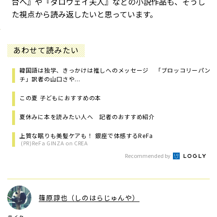
台へ』や『ダロウェイ夫人』などの小説作品も、そうし
た視点から読み返したいと思っています。
あわせて読みたい
韓国語は独学、きっかけは推しへのメッセージ 「ブロッコリーパン
チ」訳者の山口さや...
この夏 子どもにおすすめの本
夏休みに本を読みたい人へ 記者のおすすめ紹介
上質な眠りも美髪ケアも！ 銀座で体感するReFa
(PR)ReFa GINZA on CREA
Recommended by
篠原諄也（しのはらじゅんや）