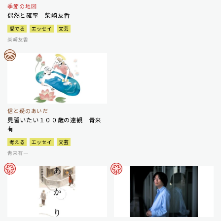
季節の地図
偶然と確率 柴崎友香
愛でる
エッセイ
文芸
柴崎友香
信と疑のあいだ
見習いたい１００歳の達観 青来
有一
考える
エッセイ
文芸
青来有一