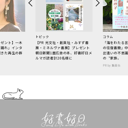
トピック
コラム
レゼント】一木
【PR 光文社・創英社・みすず書
「海をわたる
で踊れ」インタ
房・ミネルヴァ書房】プレゼント
の往復書簡」
起きた再生の群
朝日新聞1面広告の本、好書好日メ
出逢いの不思
ルマガ読者計20名様に
の〝家族〟
PR by 集英社