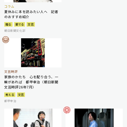
コラム
夏休みに本を読みたい人へ 記者
のおすすめ紹介
贈る
愛でる
文芸
朝日新聞文化部
文芸時評
家族のかたち 心を配り合う、一
瞬があれば 都甲幸治〈朝日新聞
文芸時評26年7月〉
考える
文芸
都甲幸治