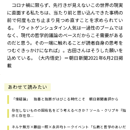
コロナ禍に限らず、先行きが見えないこの世界の現実
に直面する私たちは、当たり前と思い込んできた事柄の
前で何度も立ち止まり見つめ直すことを求められてい
る。「ウィトゲンシュタイン人気は一過性のブームでは
なく、現代の哲学的議論のベースだからこそ需要がある
のだと思う。その一端に触れることが読者自身の思考を
つむぐきっかけになれば」。古田さんはそうした願いを
込めている。（大内悟史）
＝朝日新聞2021年6月2日掲
載
あわせて読みたい
「懐疑論」 独善と独断がはびこる時代こそ 朝日新聞書評から
存在しないものの固有名をどう考えるべきか？――ソール・クリプキ『指
示と存在――存...
ネルケ無方×藤田一照×永井均トークイベント「仏教と哲学のあいだ