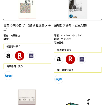
言葉の魂の哲学 （講談社選書メチ
論理哲学論考 （岩波文庫）
エ）
著者：古田徹也
著者：ウィトゲンシュタイン
講談社
翻訳：野矢 茂樹
岩波書店
紙書籍で買う
紙書籍で買う
電⼦書籍で買う
電⼦書籍で買う