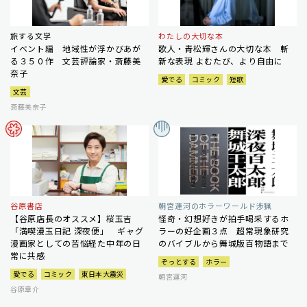
旅する文学
わたしの大切な本
イベント編 地域性が浮かびあが
歌人・青松輝さんの大切な本 斬
る３５０作 文芸評論家・斎藤美
新な表現 よむたび、より自由に
奈子
愛でる
コミック
短歌
文芸
斎藤美奈子
谷原書店
朝宮運河のホラーワールド渉猟
【谷原店長のオススメ】桜玉吉
怪奇・幻想好きが拍手喝采するホ
「満喫漫玉日記 深夜便」 ギャグ
ラーの好企画３点 超常現象研究
漫画家としての苦悩経た中年の日
のバイブルから舞城版百物語まで
常に共感
ぞっとする
ホラー
愛でる
コミック
東日本大震災
朝宮運河
谷原章介