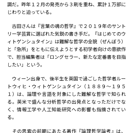
調だ。昨年１２月の発売から３刷を重ね、累計１万部に
じわりと迫っている。
古田さんは『言葉の魂の哲学』で２０１９年のサント
リー学芸賞に選ばれた気鋭の書き手だ。『はじめてのウ
ィトゲンシュタイン』は難解な哲学の全貌（ぜんぼう）
と「急所」をともに伝えようとする初学者向けの意欲作
で、担当編集者は「ロングセラー、新たな定番書を目指
したい」という。
ウィーン出身で、後半生を英国で過ごした哲学者ルー
トウィヒ・ウィトゲンシュタイン（１８８９～１９５
１）は、論理や言語を対象にした難解な哲学で知られ
る。英米で盛んな分析哲学の出発点となっただけでな
く、情報工学や人工知能研究への影響も指摘されてい
る。
その思索の前期にあたる著作『論理哲学論考』は、