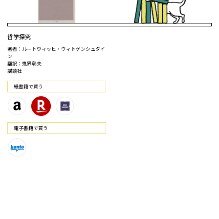
哲学探究
著者：ルートウィッヒ・ウィトゲンシュタイ
ン
翻訳：鬼界彰夫
講談社
紙書籍で買う
電⼦書籍で買う