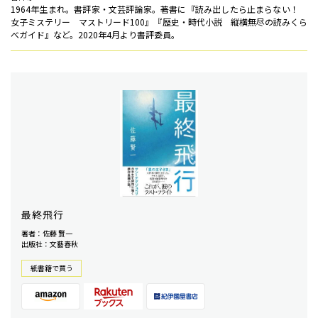
1964年生まれ。書評家・文芸評論家。著書に『読み出したら止まらない！
女子ミステリー マストリード100』『歴史・時代小説 縦横無尽の読みくら
べガイド』など。2020年4月より書評委員。
最終飛行
著者：佐藤 賢一
出版社：文藝春秋
紙書籍で買う