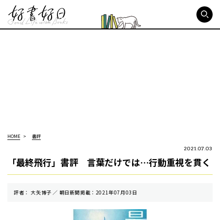
好書好日
HOME
書評
2021.07.03
「最終飛行」書評 言葉だけでは…行動重視を貫く
評者： 大矢博子 ／ 朝⽇新聞掲載：2021年07月03日