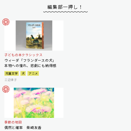
編集部一押し！
子どもの本クラシックス
ウィーダ「フランダースの犬」
本物への憧れ、悲劇にも納得感
児童文学
犬
アニメ
三辺律子
季節の地図
偶然と確率 柴崎友香