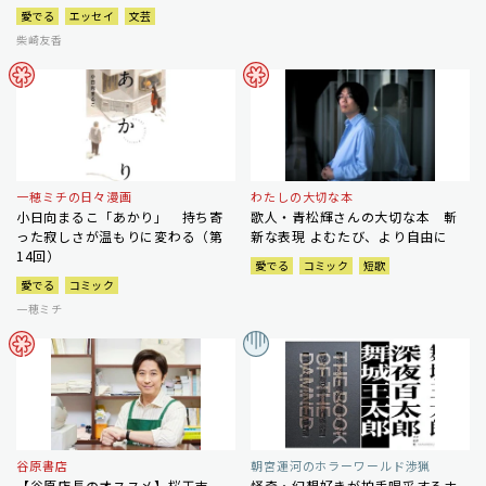
愛でる
エッセイ
文芸
柴崎友香
一穂ミチの日々漫画
わたしの大切な本
小日向まるこ「あかり」 持ち寄
歌人・青松輝さんの大切な本 斬
った寂しさが温もりに変わる（第
新な表現 よむたび、より自由に
14回）
愛でる
コミック
短歌
愛でる
コミック
一穂ミチ
谷原書店
朝宮運河のホラーワールド渉猟
【谷原店長のオススメ】桜玉吉
怪奇・幻想好きが拍手喝采するホ