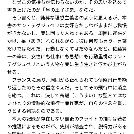
なぜこの気持ちが伝わらないのか。その思いを込めて
書き上げたのが『星の王子さま』なのだ。
――そう書くと、純粋な理想主義者のように思えるが、本
書のサン・テグジュペリは女好きだしわがままだし我慢
がきかないし、実に困った人物でもある。周囲に迷惑を
かけ、呆（あき）れられながらも彼は何度も言う。言葉
だけではだめだ、行動しなくてはだめなんだと。佐藤賢
一の筆は、女性にも仕事にも思想にも行動重視のサン・
テグジュペリという人物を実に生き生きと浮かび上がら
せる。
フランスに戻り、周囲から止められても偵察飛行を繰
り返したのもその信念ゆえだ。そしてその飛行中に消息
を絶つ。これは、決して高邁（こうまい）な聖人ではな
いひとりの情熱的な飛行士兼作家が、自らの信念を貫こ
うとする物語なのである。
本人の記録が存在しない最後のフライトの描写は著者
の推理によるものだが、史料が精査され、説得力がある