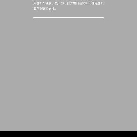
入された場合、売上の一部が朝日新聞社に還元され
る事があります。