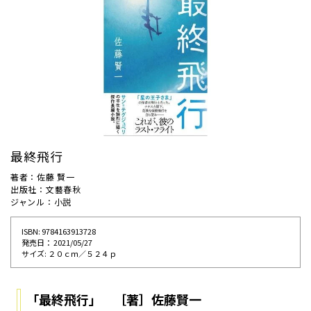
最終飛行
著者：佐藤 賢一
出版社：文藝春秋
ジャンル：小説
ISBN: 9784163913728
発売⽇： 2021/05/27
サイズ: ２０ｃｍ／５２４ｐ
「最終飛行」 ［著］佐藤賢一