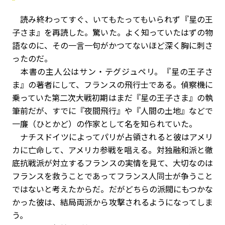
読み終わってすぐ、いてもたってもいられず『星の王
子さま』を再読した。驚いた。よく知っていたはずの物
語なのに、その一言一句がかつてないほど深く胸に刺さ
ったのだ。
本書の主人公はサン・テグジュペリ。『星の王子さ
ま』の著者にして、フランスの飛行士である。偵察機に
乗っていた第二次大戦初期はまだ『星の王子さま』の執
筆前だが、すでに『夜間飛行』や『人間の土地』などで
一廉（ひとかど）の作家として名を知られていた。
ナチスドイツによってパリが占領されると彼はアメリ
カに亡命して、アメリカ参戦を唱える。対独融和派と徹
底抗戦派が対立するフランスの実情を見て、大切なのは
フランスを救うことであってフランス人同士が争うこと
ではないと考えたからだ。だがどちらの派閥にもつかな
かった彼は、結局両派から攻撃されるようになってしま
う。