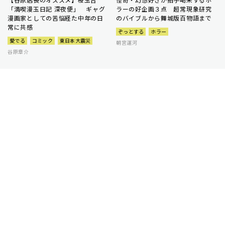
「満喫漫玉日記 深夜便」 ギャグ
ラーの好企画３点 超常現象研究
漫画家としての苦悩経た中年の日
のバイブルから舞城版百物語まで
常に共感
ぞっとする
ホラー
愛でる
コミック
東日本大震災
朝宮運河
谷原章介