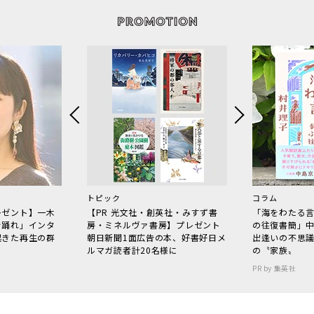
トピック
コラム
レゼント】一木
【PR 光文社・創英社・みすず書
「海をわたる
で踊れ」インタ
房・ミネルヴァ書房】プレゼント
の往復書簡」
起きた再生の群
朝日新聞1面広告の本、好書好日メ
出逢いの不思
ルマガ読者計20名様に
の〝家族〟
PR by 集英社