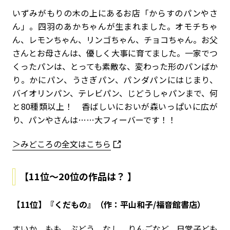
いずみがもりの木の上にあるお店「からすのパンやさ
ん」。四羽のあかちゃんが生まれました。オモチちゃ
ん、レモンちゃん、リンゴちゃん、チョコちゃん。お父
さんとお母さんは、優しく大事に育てました。一家でつ
くったパンは、とっても素敵な、変わった形のパンばか
り。かにパン、うさぎパン、パンダパンにはじまり、
バイオリンパン、テレビパン、じどうしゃパンまで、何
と80種類以上！ 香ばしいにおいが森いっぱいに広が
り、パンやさんは…
…
大フィーバーです！！
＞みどころの全文はこちら
【11位～20位の作品は？ 】
【11位】『くだもの』（作：平山和子/福音館書店）
すいか、もも、ぶどう、なし、りんごなど、日常子ども