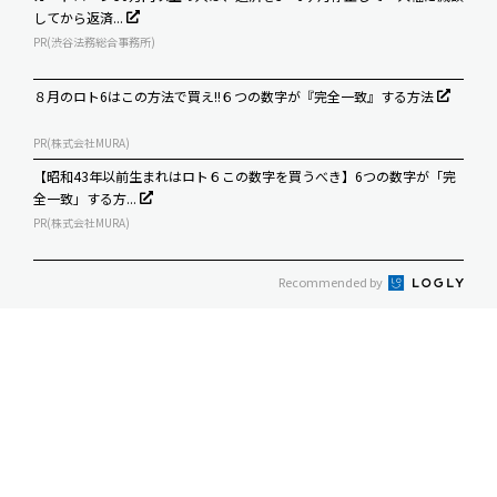
してから返済...
PR(渋谷法務総合事務所)
８月のロト6はこの方法で買え!!６つの数字が『完全一致』する方法
PR(株式会社MURA)
【昭和43年以前生まれはロト６この数字を買うべき】6つの数字が「完
全一致」する方...
PR(株式会社MURA)
Recommended by