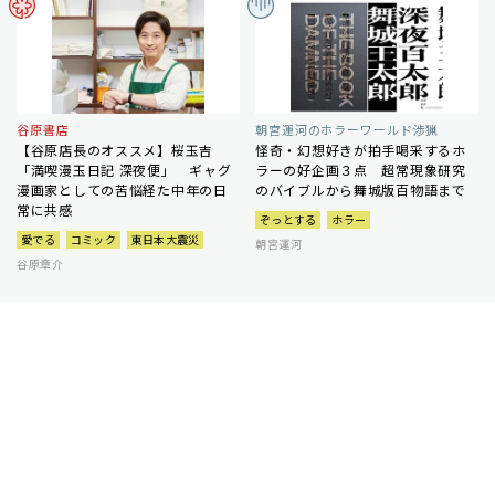
谷原書店
朝宮運河のホラーワールド渉猟
【谷原店長のオススメ】桜玉吉
怪奇・幻想好きが拍手喝采するホ
「満喫漫玉日記 深夜便」 ギャグ
ラーの好企画３点 超常現象研究
漫画家としての苦悩経た中年の日
のバイブルから舞城版百物語まで
常に共感
ぞっとする
ホラー
愛でる
コミック
東日本大震災
朝宮運河
谷原章介