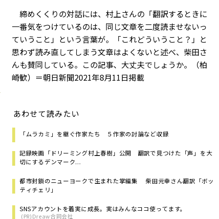
締めくくりの対話には、村上さんの「翻訳するときに
一番気をつけているのは、同じ文章を二度読ませないっ
ていうこと」という言葉が。「これどういうこと？」と
思わず読み直してしまう文章はよくないと述べ、柴田さ
んも賛同している。この記事、大丈夫でしょうか。（柏
崎歓）＝朝日新聞2021年8月11日掲載
あわせて読みたい
「ムラカミ」を継ぐ作家たち ５作家の討論など収録
記録映画「ドリーミング村上春樹」公開 翻訳で見つけた「声」を大
切にするデンマーク...
都市封鎖のニューヨークで生まれた掌編集 柴田元幸さん翻訳「ボッ
ティチェリ」
SNSアカウントを着実に成長。実はみんなココ使ってます。
(PR)Dreaw合同会社