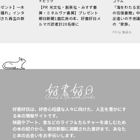
トピック
コラム
レゼント】一木
【PR 光文社・創英社・みすず書
「海をわたる
で踊れ」インタ
房・ミネルヴァ書房】プレゼント
の往復書簡」
起きた再生の群
朝日新聞1面広告の本、好書好日メ
出逢いの不思
ルマガ読者計20名様に
の〝家族〟
PR by 集英社
好書好日は、好奇心旺盛な人々に向けた、人生を豊かにす
る本の情報サイトです。
映画やアート、食などのライフ＆カルチャーを楽しむため
の本の紹介から、朝日新聞に掲載された書評まで、あなた
と本の出会いをお手伝いします。