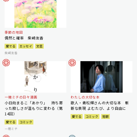
季節の地図
偶然と確率 柴崎友香
愛でる
エッセイ
文芸
柴崎友香
一穂ミチの日々漫画
わたしの大切な本
小日向まるこ「あかり」 持ち寄
歌人・青松輝さんの大切な本 斬
った寂しさが温もりに変わる（第
新な表現 よむたび、より自由に
14回）
愛でる
コミック
短歌
愛でる
コミック
一穂ミチ