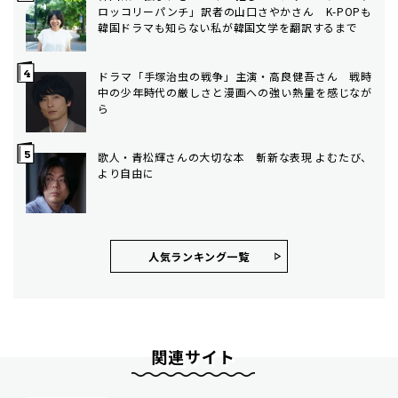
ロッコリーパンチ」訳者の山口さやかさん K-POPも
韓国ドラマも知らない私が韓国文学を翻訳するまで
ドラマ「手塚治虫の戦争」主演・高良健吾さん 戦時
中の少年時代の厳しさと漫画への強い熱量を感じなが
ら
歌人・青松輝さんの大切な本 斬新な表現 よむたび、
より自由に
人気ランキング⼀覧
関連サイト