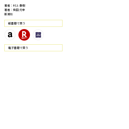
著者：村上 春樹
著者：柴田 元幸
新潮社
紙書籍で買う
電⼦書籍で買う