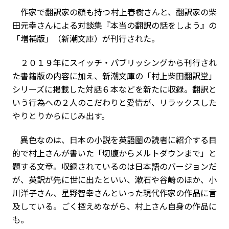
作家で翻訳家の顔も持つ村上春樹さんと、翻訳家の柴
田元幸さんによる対談集『本当の翻訳の話をしよう』の
「増補版」（新潮文庫）が刊行された。
２０１９年にスイッチ・パブリッシングから刊行され
た書籍版の内容に加え、新潮文庫の「村上柴田翻訳堂」
シリーズに掲載した対話６本などを新たに収録。翻訳と
いう行為への２人のこだわりと愛情が、リラックスした
やりとりからにじみ出す。
異色なのは、日本の小説を英語圏の読者に紹介する目
的で村上さんが書いた「切腹からメルトダウンまで」と
題する文章。収録されているのは日本語のバージョンだ
が、英訳が先に世に出たといい、漱石や谷崎のほか、小
川洋子さん、星野智幸さんといった現代作家の作品に言
及している。ごく控えめながら、村上さん自身の作品に
も。