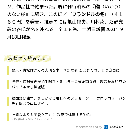
が、作品社で始まった。既に刊行済みの『錨（いかり）
のない船』に続き、このほど『
フランドルの冬
』（４１
８０円）を発売。推薦者には亀山郁夫、川村湊、沼野充
義の各氏が名を連ねる。全１８巻。＝朝日新聞2021年9
月18日掲載
あわせて読みたい
歌人・青松輝さんの大切な本 斬新な表現 よむたび、より自由に
怪奇・幻想好きが拍手喝采するホラーの好企画３点 超常現象研究の
バイブルから舞城版...
韓国語は独学、きっかけは推しへのメッセージ 「ブロッコリーパン
チ」訳者の山口さや...
上質な眠りも美髪ケアも！ 銀座で体感するReFa
(PR)ReFa GINZA on CREA
Recommended by