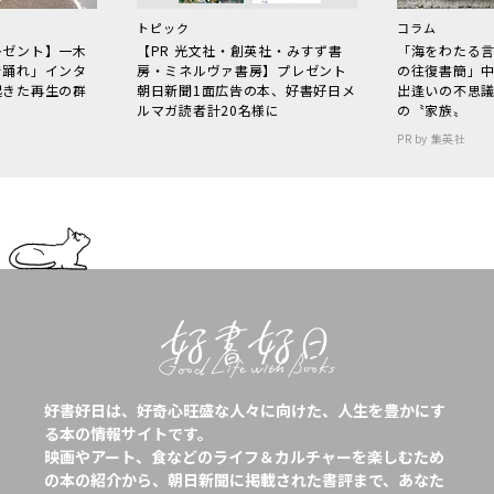
トピック
コラム
レゼント】一木
【PR 光文社・創英社・みすず書
「海をわたる
で踊れ」インタ
房・ミネルヴァ書房】プレゼント
の往復書簡」
起きた再生の群
朝日新聞1面広告の本、好書好日メ
出逢いの不思
ルマガ読者計20名様に
の〝家族〟
PR by 集英社
好書好日は、好奇心旺盛な人々に向けた、人生を豊かにす
る本の情報サイトです。
映画やアート、食などのライフ＆カルチャーを楽しむため
の本の紹介から、朝日新聞に掲載された書評まで、あなた