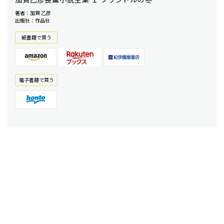
著者：加賀 乙彦
出版社：作品社
紙書籍で買う
電⼦書籍で買う