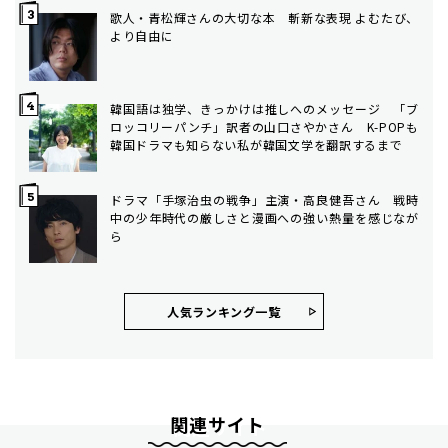
歌人・青松輝さんの大切な本 斬新な表現 よむたび、
より自由に
韓国語は独学、きっかけは推しへのメッセージ 「ブ
ロッコリーパンチ」訳者の山口さやかさん K-POPも
韓国ドラマも知らない私が韓国文学を翻訳するまで
ドラマ「手塚治虫の戦争」主演・高良健吾さん 戦時
中の少年時代の厳しさと漫画への強い熱量を感じなが
ら
人気ランキング⼀覧
関連サイト