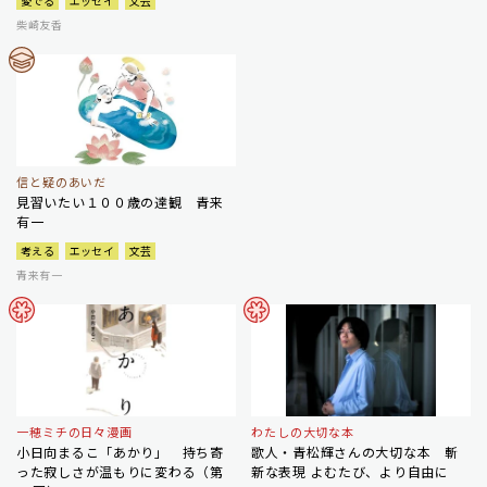
愛でる
エッセイ
文芸
柴崎友香
信と疑のあいだ
見習いたい１００歳の達観 青来
有一
考える
エッセイ
文芸
青来有一
一穂ミチの日々漫画
わたしの大切な本
小日向まるこ「あかり」 持ち寄
歌人・青松輝さんの大切な本 斬
った寂しさが温もりに変わる（第
新な表現 よむたび、より自由に