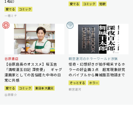
14回）
愛でる
コミック
短歌
愛でる
コミック
一穂ミチ
谷原書店
朝宮運河のホラーワールド渉猟
【谷原店長のオススメ】桜玉吉
怪奇・幻想好きが拍手喝采するホ
「満喫漫玉日記 深夜便」 ギャグ
ラーの好企画３点 超常現象研究
漫画家としての苦悩経た中年の日
のバイブルから舞城版百物語まで
常に共感
ぞっとする
ホラー
愛でる
コミック
東日本大震災
朝宮運河
谷原章介