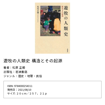
遊牧の人類史 構造とその起源
著者：松原 正毅
出版社：岩波書店
ジャンル：歴史・地理・民俗
ISBN: 9784000254311
発売⽇： 2021/08/10
サイズ: ２０ｃｍ／２５７，２１ｐ