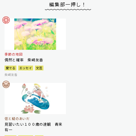
編集部一押し！
季節の地図
偶然と確率 柴崎友香
愛でる
エッセイ
文芸
柴崎友香
信と疑のあいだ
見習いたい１００歳の達観 青来
有一