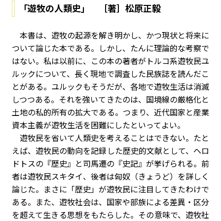
「遊牧の人類史」 ［著］松原正毅
本書は、遊牧の起源を解き明かし、かつ現状と将来に
ついて論じた本である。しかし、たんに理論的な考察で
はない。私は以前に、この本の著者がトルコ系遊牧民ユ
ルックについて、長く現地で調査した民族誌を読んだこ
とがある。ユルックもそうだが、各地で遊牧生活は消滅
しつつある。それを強いてきたのは、国境線の厳格化と
土地の私的所有の拡大である。つまり、近代国家と産業
資本主義が遊牧生活を困難にしたといってよい。
遊牧民を省いて人類史を考えることはできない。たと
えば、遊牧民の動向を記録した歴史的文献として、ヘロ
ドトスの『歴史』と司馬遷の『史記』が挙げられる。前
者は遊牧民スキタイ、後者は匈奴（きょうど）を詳しく
論じた。まさに「歴史」が遊牧民に注目してきたわけで
ある。また、遊牧社会は、国家や部族による差異・区分
を超えて生きる思想をもたらした。その意味で、遊牧社