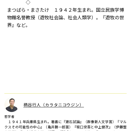
◇
まつばら・まさたけ １９４２年生まれ。国立民族学博
物館名誉教授（遊牧社会論、社会人類学）。『遊牧の世
界』など。
柄谷行人（カラタニコウジン）
哲学者
１９４１年兵庫県生まれ。著書に『漱石試論』（群像新人文学賞）『マル
クスその可能性の中心』（亀井勝一郎賞）『坂口安吾と中上健次』（伊藤整