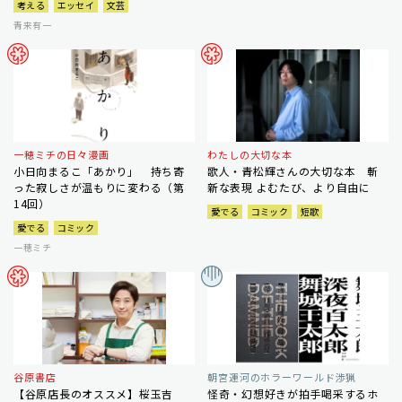
考える
エッセイ
文芸
青来有一
一穂ミチの日々漫画
わたしの大切な本
小日向まるこ「あかり」 持ち寄
歌人・青松輝さんの大切な本 斬
った寂しさが温もりに変わる（第
新な表現 よむたび、より自由に
14回）
愛でる
コミック
短歌
愛でる
コミック
一穂ミチ
谷原書店
朝宮運河のホラーワールド渉猟
【谷原店長のオススメ】桜玉吉
怪奇・幻想好きが拍手喝采するホ