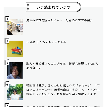
いま読まれています
夏休みに本を読みたい人へ 記者のおすすめ紹介
この夏 子どもにおすすめの本
歌人・青松輝さんの大切な本 斬新な表現 よむたび、
より自由に
韓国語は独学、きっかけは推しへのメッセージ 「ブ
ロッコリーパンチ」訳者の山口さやかさん K-POPも
韓国ドラマも知らない私が韓国文学を翻訳するまで
ドラマ「手塚治虫の戦争」主演・高良健吾さん 戦時