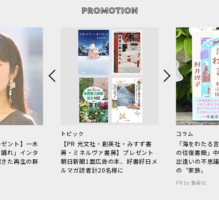
トピック
コラム
レゼント】一木
【PR 光文社・創英社・みすず書
「海をわたる
で踊れ」インタ
房・ミネルヴァ書房】プレゼント
の往復書簡」
起きた再生の群
朝日新聞1面広告の本、好書好日メ
出逢いの不思
ルマガ読者計20名様に
の〝家族〟
PR by 集英社