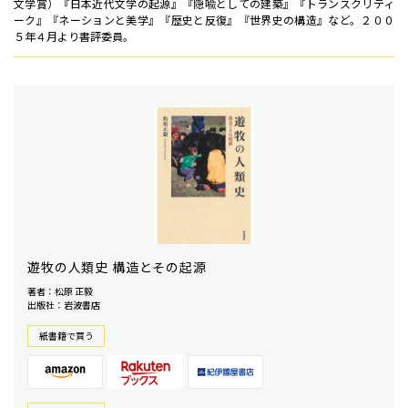
文学賞）『日本近代文学の起源』『隠喩としての建築』『トランスクリティ
ーク』『ネーションと美学』『歴史と反復』『世界史の構造』など。２００
５年４月より書評委員。
遊牧の人類史 構造とその起源
著者：松原 正毅
出版社：岩波書店
紙書籍で買う