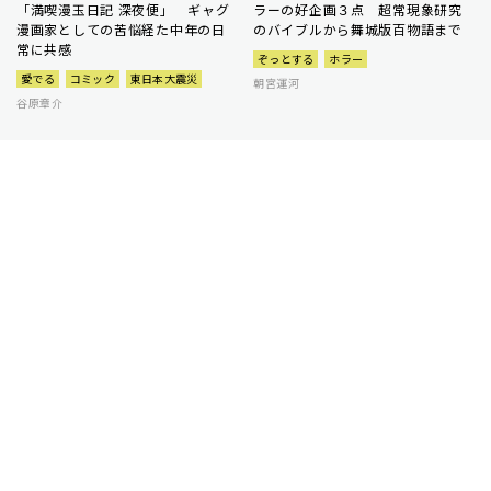
「満喫漫玉日記 深夜便」 ギャグ
ラーの好企画３点 超常現象研究
漫画家としての苦悩経た中年の日
のバイブルから舞城版百物語まで
常に共感
ぞっとする
ホラー
愛でる
コミック
東日本大震災
朝宮運河
谷原章介