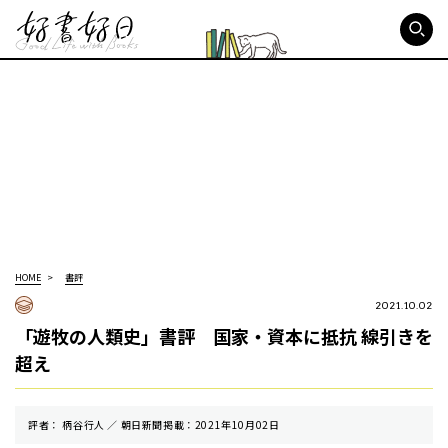
好書好日
HOME
書評
2021.10.02
「遊牧の人類史」書評 国家・資本に抵抗 線引きを
超え
評者： 柄谷行人 ／ 朝⽇新聞掲載：2021年10月02日