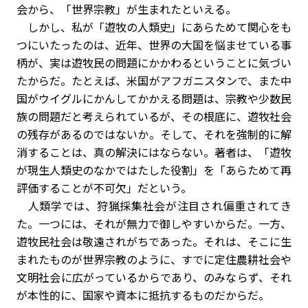
会から、「世界宗教」が生まれたといえる。
しかし、私が「遊牧の人類史」にあらためて関心をも
つにいたったのは、近年、世界の大国を悩ませている事
柄が、実は遊牧民の問題にかかわるということに気づい
たからだ。たとえば、米国がアフガニスタンで、また中
国がウイグルにかんしてかかえる問題は、宗教や少数民
族の問題だと考えられているが、その根底に、遊牧社会
の残存があるのではないか。そして、それを強制的に解
消することは、真の解決にはならない。著者は、「遊牧
が現生人類史のなかではたした役割」を「あらためて再
評価することが不可欠」だという。
人類学では、狩猟採集社会が注目され偏重されてき
た。一つには、それが無力で御しやすいからだ。一方、
遊牧民社会は敬遠されがちであった。それは、そこに生
まれたものが世界宗教のように、すでに定住農耕社会や
文明社会に広がっているからであり、のみならず、それ
が本性的に、国家や資本に抵抗するものだからだ。