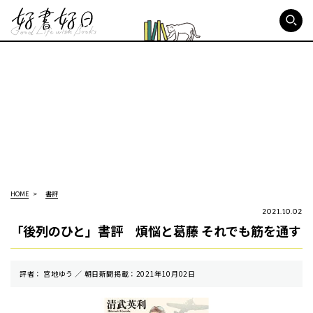
好書好日
HOME
書評
2021.10.02
「後列のひと」書評 煩悩と葛藤 それでも筋を通す
評者： 宮地ゆう ／ 朝⽇新聞掲載：2021年10月02日