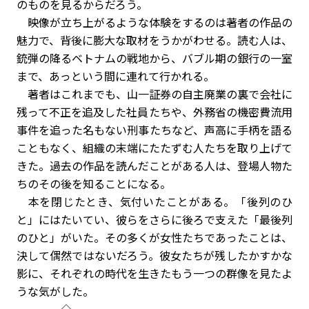
のものを見るからだろう。
映像が立ち上がるような体験をするのは著者の作品の
魅力で、背後に膨大な取材をうかがわせる。読む人は、
銃弾の降るベトナムの戦地から、バブル期の銀行の一室
まで、あっという間に連れて行かれる。
著者はこれまでも、山一証券の自主廃業の裏で会社に
残って不正を追及した社員たちや、外務省の機密費流用
事件を追った名もない刑事たちなど、声高に手柄を語る
こともなく、組織の末端にたたずむ人たちを取り上げて
きた。過去の作品を読んだことがある人は、登場人物た
ちのその後を知ることになる。
本を閉じたとき、気付いたことがある。「後列のひ
と」にはたいてい、彼らをさらに後ろで支えた「最後列
のひと」がいた。その多くが女性たちであったことは、
決して偶然ではないだろう。彼女たちが残したかすかな
影に、それぞれの時代を生きたもう一つの群像を見たよ
うな気がした。