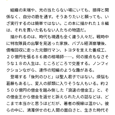
組織の末端や、光の当たらない場にいても、損得と関
係なく、自分の筋を通す。そうありたいと願っても、い
ざ実行するのは簡単ではない。この本に描かれた１８編
は、それを貫いた名もない人たちの物語だ。
描かれるのは、時代も境遇も全く違う人々だ。戦時中
に特攻隊員の出撃を見送った家族、バブル経済崩壊後、
債権回収に走った元銀行マン、トヨタを支えた養成工、
２０億円を張る８６歳の相場師……。何の接点もなさそ
うな１８の人生は、ところどころで交差する。ノンフィ
クションながら、連作の短編のような趣がある。
登場する「後列のひと」は聖人君子ではない。煩悩も
葛藤もあるし、変人の部類に入りそうな人もいる。約２
５００億円の借金を踏み倒した「浪速の借金王」と、そ
の借金王から借金を返せと訴えられた人の話などは、ど
こまで本当かと思うほどだが、著者の視線は温かい。彼
らの中に、清濁併せのむ人間の面白さと、生きた時代そ