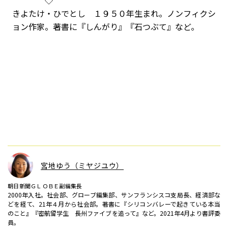
◇
きよたけ・ひでとし １９５０年生まれ。ノンフィクシ
ョン作家。著書に『しんがり』『石つぶて』など。
宮地ゆう（ミヤジユウ）
朝日新聞ＧＬＯＢＥ副編集長
2000年入社。社会部、グローブ編集部、サンフランシスコ支局長、経済部な
どを経て、21年４月から社会部。著書に『シリコンバレーで起きている本当
のこと』『密航留学生 長州ファイブを追って』など。2021年4月より書評委
員。