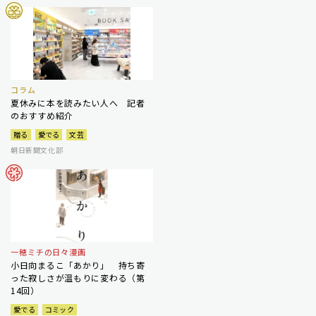
コラム
夏休みに本を読みたい人へ 記者
のおすすめ紹介
贈る
愛でる
文芸
朝日新聞文化部
一穂ミチの日々漫画
小日向まるこ「あかり」 持ち寄
った寂しさが温もりに変わる（第
14回）
愛でる
コミック