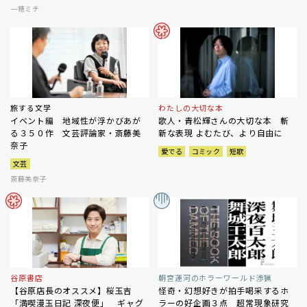
一穂ミチ
旅する文学
わたしの大切な本
イベント編 地域性が浮かびあが
歌人・青松輝さんの大切な本 斬
る３５０作 文芸評論家・斎藤美
新な表現 よむたび、より自由に
奈子
愛でる
コミック
短歌
文芸
斎藤美奈子
谷原書店
朝宮運河のホラーワールド渉猟
【谷原店長のオススメ】桜玉吉
怪奇・幻想好きが拍手喝采するホ
「満喫漫玉日記 深夜便」 ギャグ
ラーの好企画３点 超常現象研究