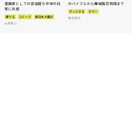
漫画家としての苦悩経た中年の日
のバイブルから舞城版百物語まで
常に共感
ぞっとする
ホラー
愛でる
コミック
東日本大震災
朝宮運河
谷原章介