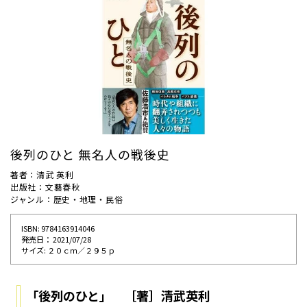
後列のひと 無名人の戦後史
著者：清武 英利
出版社：文藝春秋
ジャンル：歴史・地理・民俗
ISBN: 9784163914046
発売⽇： 2021/07/28
サイズ: ２０ｃｍ／２９５ｐ
「後列のひと」 ［著］清武英利