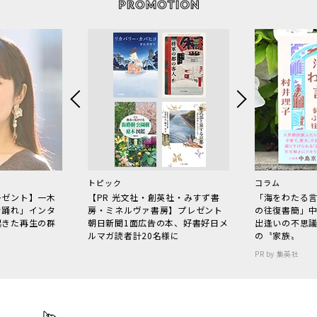
トピック
コラム
レゼント】一木
【PR 光文社・創英社・みすず書
「海をわたる
で踊れ」インタ
房・ミネルヴァ書房】プレゼント
の往復書簡」
起きた再生の群
朝日新聞1面広告の本、好書好日メ
出逢いの不思
ルマガ読者計20名様に
の〝家族〟
PR by 集英社