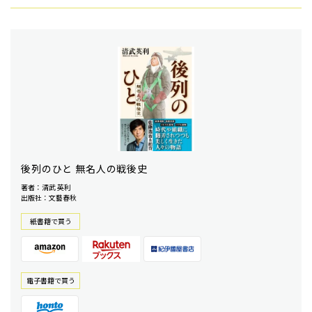
後列のひと 無名人の戦後史
著者：清武 英利
出版社：文藝春秋
紙書籍で買う
電⼦書籍で買う