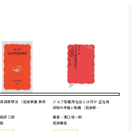
英語表現法 （岩波新書 新赤
ジョブ型雇用社会とは何か 正社員
体制の矛盾と転機 （岩波新…
長部 三郎
著者：濱口 桂一郎
店
岩波書店