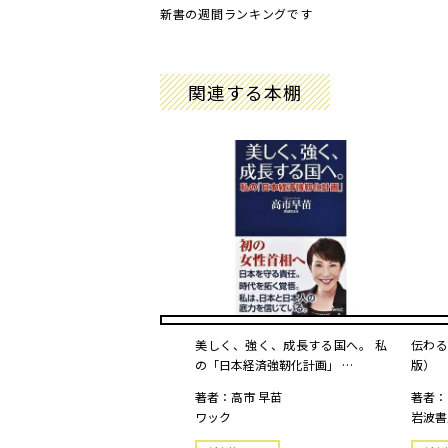
新書の週間ランキングです
関連する本棚
美しく、強く、成長する国へ。 私
伝わる
の「日本経済強靭化計画」 …
版）
著者：高市 早苗
著者：
ワック
岩波書