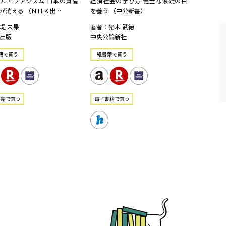
ル・ファシズム 日本の資産
経済社会の学び方 健全な懐疑の目
が消える （ＮＨＫ出…
を養う （中公新書）
堤 未果
著者：猪木 武徳
出版
中央公論新社
籍で買う
紙書籍で買う
書籍で買う
電⼦書籍で買う