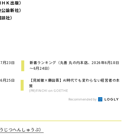
ＮＨＫ出版）
央公論新社）
講談社）
7月23日
新書ランキング（丸善 丸の内本店、2026年6月18日
～6月24日）
6月25日
【見城徹×藤田晋】AI時代でも変わらない経営者の本
質
(PR)FINCHI on GOETHE
Recommended by
うじつへんしゅうぶ）