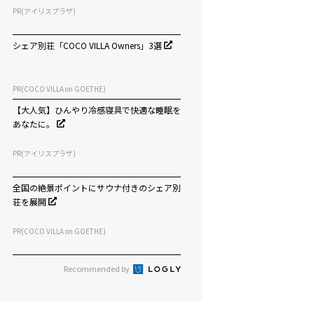
PR(アイリスプラザ)
シェア別荘「COCO VILLA Owners」3選
PR(COCO VILLA on GOETHE)
【大人気】ひんやり冷感寝具で快適な睡眠を
あなたに。
PR(アイリスプラザ)
全国の絶景ポイントにサウナ付きのシェア別
荘を展開
PR(COCO VILLA on GOETHE)
Recommended by