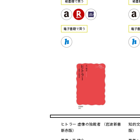
紙書籍で買う
紙書
電⼦書籍で買う
電⼦
ヒトラー 虚像の独裁者 （岩波新書
知的文
新赤版）
版）