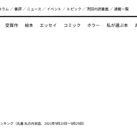
コラム
書評
ニュース
イベント
トピック
次回の読書⾯
連載一覧
好書好日
受賞作
絵本
エッセイ
コミック
ホラー
私が選ぶ本
？
えほん新定番
今めぐりたい児童文学の世界
図鑑の中の小宇宙
ンキング（丸善 丸の内本店、2021年9月23日～9月29日）