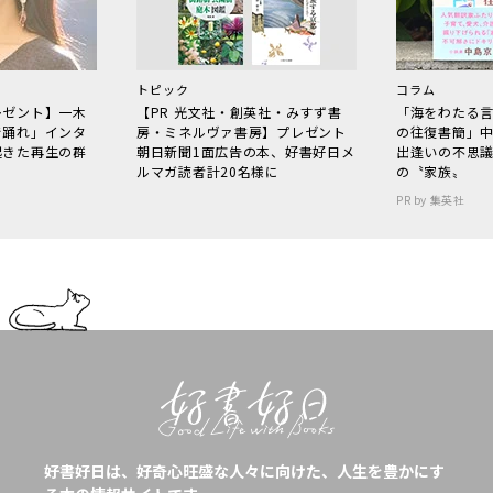
トピック
コラム
レゼント】一木
【PR 光文社・創英社・みすず書
「海をわたる
で踊れ」インタ
房・ミネルヴァ書房】プレゼント
の往復書簡」
起きた再生の群
朝日新聞1面広告の本、好書好日メ
出逢いの不思
ルマガ読者計20名様に
の〝家族〟
PR by 集英社
好書好日は、好奇心旺盛な人々に向けた、人生を豊かにす