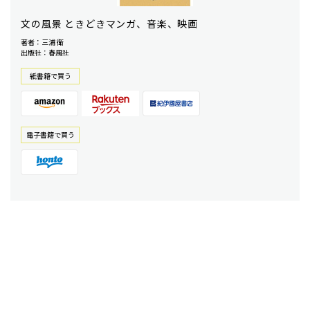
文の風景 ときどきマンガ、音楽、映画
著者：三浦 衛
出版社：春風社
紙書籍で買う
電⼦書籍で買う