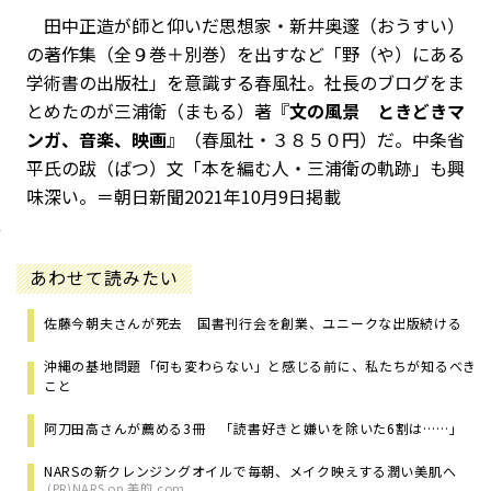
田中正造が師と仰いだ思想家・新井奥邃（おうすい）
の著作集（全９巻＋別巻）を出すなど「野（や）にある
学術書の出版社」を意識する春風社。社長のブログをま
とめたのが三浦衛（まもる）著『
文の風景 ときどきマ
ンガ、音楽、映画
』（春風社・３８５０円）だ。中条省
平氏の跋（ばつ）文「本を編む人・三浦衛の軌跡」も興
味深い。＝朝日新聞2021年10月9日掲載
あわせて読みたい
佐藤今朝夫さんが死去 国書刊行会を創業、ユニークな出版続ける
沖縄の基地問題――「何も変わらない」と感じる前に、私たちが知るべき
こと
阿刀田高さんが薦める3冊 「読書好きと嫌いを除いた6割は……」
NARSの新クレンジングオイルで毎朝、メイク映えする潤い美肌へ
(PR)NARS on 美的.com