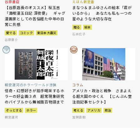
谷原書店
えほん新定番
【谷原店長のオススメ】桜玉吉
まなつ＆まふゆさんの絵本「君が
「満喫漫玉日記 深夜便」 ギャグ
いるから」 あなたも私も一つの
漫画家としての苦悩経た中年の日
星のような大切な存在
常に共感
贈る
絵本
愛でる
コミック
東日本大震災
石井広子
谷原章介
朝宮運河のホラーワールド渉猟
コラム
怪奇・幻想好きが拍手喝采するホ
アメリカ・政治と戦争 さまよえ
ラーの好企画３点 超常現象研究
る超大国のゆくえ 【じんぶん堂
のバイブルから舞城版百物語まで
注目記事セレクト】
ぞっとする
ホラー
考える
アメリカ
政治
朝宮運河
加賀直樹