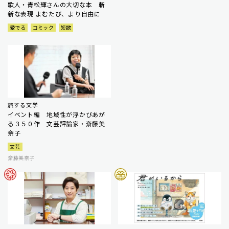
歌人・青松輝さんの大切な本 斬
新な表現 よむたび、より自由に
愛でる
コミック
短歌
旅する文学
イベント編 地域性が浮かびあが
る３５０作 文芸評論家・斎藤美
奈子
文芸
斎藤美奈子