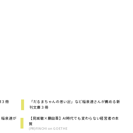
庫３冊
「だるまちゃんの思い出」など稲泉連さんが薦める新
刊文庫３冊
 稲泉連が
【見城徹×藤田晋】AI時代でも変わらない経営者の本
質
(PR)FINCHI on GOETHE