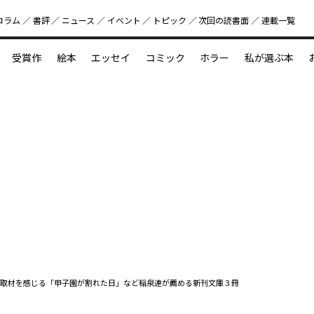
コラム
書評
ニュース
イベント
トピック
次回の読書⾯
連載一覧
好書好日
受賞作
絵本
エッセイ
コミック
ホラー
私が選ぶ本
？
えほん新定番
今めぐりたい児童文学の世界
図鑑の中の小宇宙
取材を感じる「甲子園が割れた日」など稲泉連が薦める新刊文庫３冊