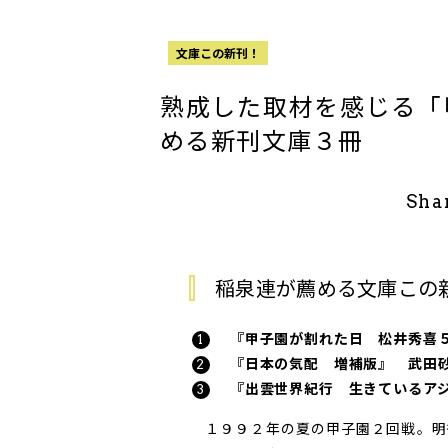
文庫この新刊！
熟成した取材を感じる「
める新刊文庫３冊
Sha
稲泉連が薦める文庫この
『甲子園が割れた日 松井秀喜５
『日本の気配 増補版』 武田砂
『出雲世界紀行 生きているアジ
１９９２年の夏の甲子園２回戦。明