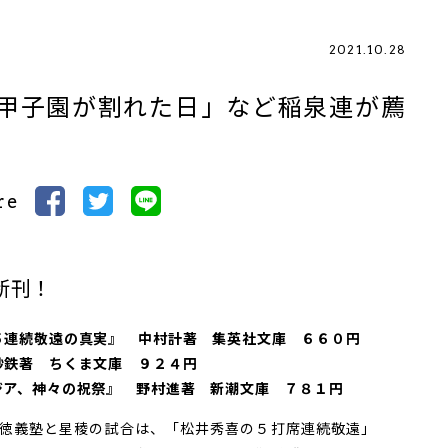
2021.10.28
甲子園が割れた日」など稲泉連が薦
re
新刊！
連続敬遠の真実』 中村計著 集英社文庫 ６６０円
鉄著 ちくま文庫 ９２４円
ア、神々の祝祭』 野村進著 新潮文庫 ７８１円
徳義塾と星稜の試合は、「松井秀喜の５打席連続敬遠」