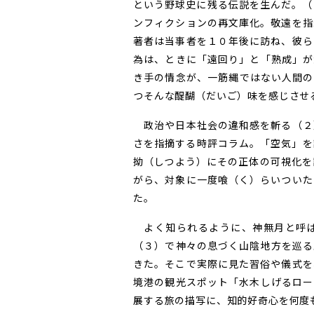
という野球史に残る伝説を生んだ。（
ンフィクションの再文庫化。敬遠を指
著者は当事者を１０年後に訪ね、彼ら
為は、ときに「遠回り」と「熟成」が
き手の情念が、一筋縄ではない人間の
つそんな醍醐（だいご）味を感じさせ
政治や日本社会の違和感を斬る（２
さを指摘する時評コラム。「空気」を
拗（しつよう）にその正体の可視化を
がら、対象に一度喰（く）らいついた
た。
よく知られるように、神無月と呼ば
（３）で神々の息づく山陰地方を巡る
きた。そこで実際に見た習俗や儀式を
境港の観光スポット「水木しげるロー
展する旅の描写に、知的好奇心を何度も