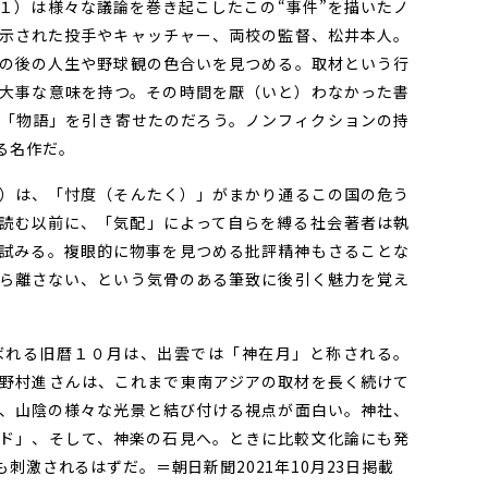
１）は様々な議論を巻き起こしたこの“事件”を描いたノ
示された投手やキャッチャー、両校の監督、松井本人。
の後の人生や野球観の色合いを見つめる。取材という行
大事な意味を持つ。その時間を厭（いと）わなかった書
「物語」を引き寄せたのだろう。ノンフィクションの持
る名作だ。
）は、「忖度（そんたく）」がまかり通るこの国の危う
読む以前に、「気配」によって自らを縛る社会――著者は執
試みる。複眼的に物事を見つめる批評精神もさることな
ら離さない、という気骨のある筆致に後引く魅力を覚え
れる旧暦１０月は、出雲では「神在月」と称される。
野村進さんは、これまで東南アジアの取材を長く続けて
、山陰の様々な光景と結び付ける視点が面白い。神社、
ド」、そして、神楽の石見へ。ときに比較文化論にも発
刺激されるはずだ。＝朝日新聞2021年10月23日掲載