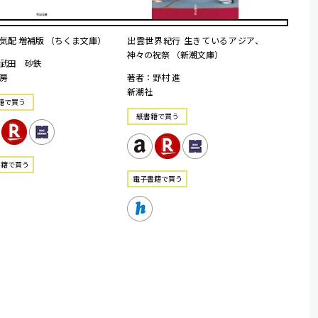
気配 増補版 （ちくま文庫）
出雲世界紀行 生きているアジア、
神々の祝祭 （新潮文庫）
武田 砂鉄
房
著者：野村 進
新潮社
籍で買う
紙書籍で買う
書籍で買う
電⼦書籍で買う