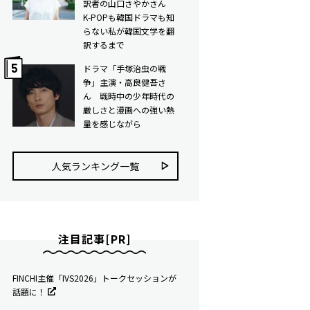
訳者の山口さやかさん
K-POPも韓国ドラマも知
らない私が韓国文学を翻
訳するまで
ドラマ「手塚治虫の戦
争」主演・高良健吾さ
ん 戦時中の少年時代の
厳しさと漫画への強い熱
量を感じながら
人気ランキング⼀覧
注目記事[PR]
FINCHI主催「IVS2026」トークセッションが
話題に！