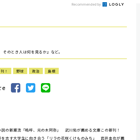
Recommended by
害 そのとき人は何を見るか』など。
新刊！
野球
政治
島根
re
小説の新潮流「嗚呼、元の木阿弥」 武川佑が薦める文庫この新刊！
師を志す大学生に向き合う「リラの花咲くけものみち」 岩井圭也が薦