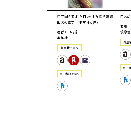
甲子園が割れた日 松井秀喜５連続
日本の
敬遠の真実 （集英社文庫）
著者：
著者：中村 計
筑摩書
集英社
紙書
紙書籍で買う
電⼦
電⼦書籍で買う