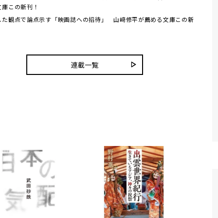
文庫この新刊！
した観点で論点示す「映画誌への招待」 山﨑修平が薦める文庫この新
連載一覧