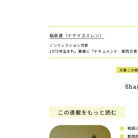
稲泉連（イナイズミレン）
ノンフィクション作家
1979年生まれ。著書に『ドキュメント 豪雨災
文庫この
Sha
この連載をもっと読む
戦国
獣医