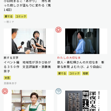
小日向まるこ「あかり」 持ち寄
った寂しさが温もりに変わる（第
14回）
愛でる
コミック
一穂ミチ
旅する文学
わたしの大切な本
イベント編 地域性が浮かびあが
歌人・青松輝さんの大切な本 斬
る３５０作 文芸評論家・斎藤美
新な表現 よむたび、より自由に
奈子
愛でる
コミック
短歌
文芸
斎藤美奈子