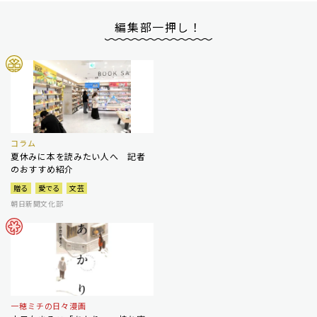
編集部一押し！
コラム
夏休みに本を読みたい人へ 記者
のおすすめ紹介
贈る
愛でる
文芸
朝日新聞文化部
一穂ミチの日々漫画