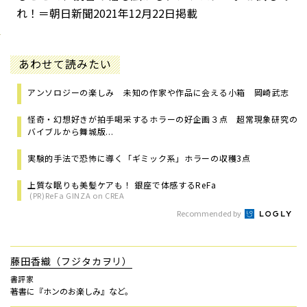
れ！＝朝日新聞2021年12月22日掲載
あわせて読みたい
アンソロジーの楽しみ 未知の作家や作品に会える小箱 岡崎武志
怪奇・幻想好きが拍手喝采するホラーの好企画３点 超常現象研究の
バイブルから舞城版...
実験的手法で恐怖に導く「ギミック系」ホラーの収穫3点
上質な眠りも美髪ケアも！ 銀座で体感するReFa
(PR)ReFa GINZA on CREA
Recommended by
藤田香織（フジタカヲリ）
書評家
著書に『ホンのお楽しみ』など。