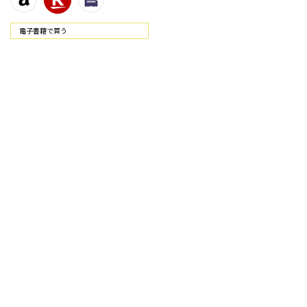
電⼦書籍で買う