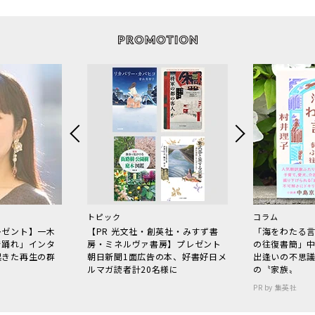
トピック
コラム
レゼント】一木
【PR 光文社・創英社・みすず書
「海をわたる
で踊れ」インタ
房・ミネルヴァ書房】プレゼント
の往復書簡」
起きた再生の群
朝日新聞1面広告の本、好書好日メ
出逢いの不思
ルマガ読者計20名様に
の〝家族〟
PR by 集英社