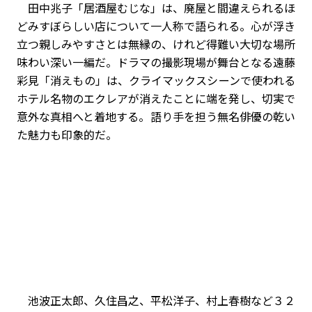
田中兆子「居酒屋むじな」は、廃屋と間違えられるほ
どみすぼらしい店について一人称で語られる。心が浮き
立つ親しみやすさとは無縁の、けれど得難い大切な場所――
味わい深い一編だ。ドラマの撮影現場が舞台となる遠藤
彩見「消えもの」は、クライマックスシーンで使われる
ホテル名物のエクレアが消えたことに端を発し、切実で
意外な真相へと着地する。語り手を担う無名俳優の乾い
た魅力も印象的だ。
池波正太郎、久住昌之、平松洋子、村上春樹など３２