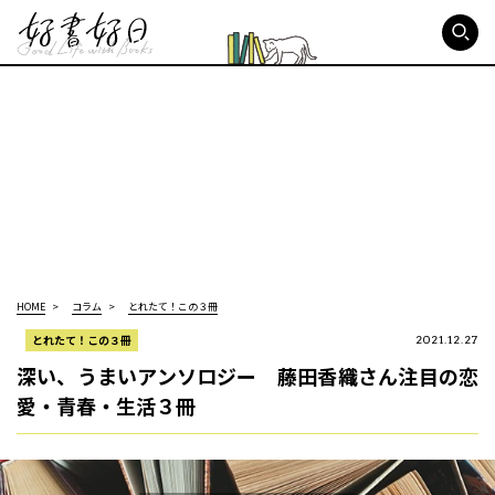
好書好日
HOME
コラム
とれたて！この３冊
とれたて！この３冊
2021.12.27
深い、うまいアンソロジー 藤田香織さん注目の恋
愛・青春・生活３冊