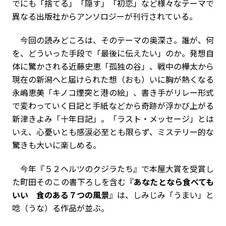
でにも「捨てる」「隠す」「初恋」など様々なテーマで
異なる出版社からアンソロジーが刊行されている。
今回の読みどころは、そのテーマの奥深さ。誰が、何
を、どういった手段で「最後に伝えたい」のか。発想自
体に驚かされる近藤史恵「孤独の谷」、戦中の樺太から
現在の新潟へと届けられた想（おも）いに胸が熱くなる
永嶋恵美「キノコ煙突と港の絵」、書き手がリレー形式
で変わっていく日記と手紙などから奇跡が浮かび上がる
新津きよみ「十年日記」。「ラスト・メッセージ」とは
いえ、心憂いとも感涙必至とも限らず、ミステリー的な
驚きも大いに楽しめる。
今年『５２ヘルツのクジラたち』で本屋大賞を受賞し
た町田そのこの書下ろしを含む『
あなたとなら食べても
いい 食のある７つの風景
』は、しみじみ「うまい」と
唸（うな）る作品が並ぶ。