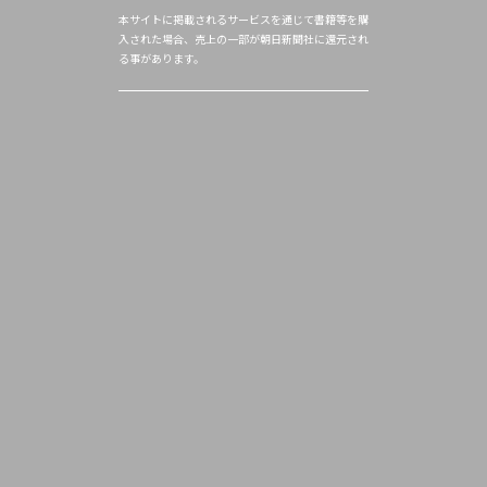
本サイトに掲載されるサービスを通じて書籍等を購
入された場合、売上の一部が朝日新聞社に還元され
る事があります。