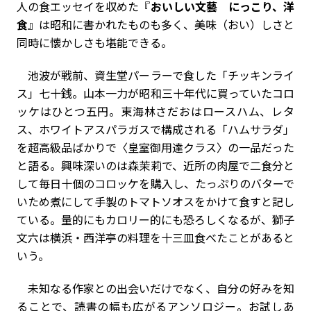
人の食エッセイを収めた『
おいしい文藝 にっこり、洋
食
』は昭和に書かれたものも多く、美味（おい）しさと
同時に懐かしさも堪能できる。
池波が戦前、資生堂パーラーで食した「チッキンライ
ス」七十銭。山本一力が昭和三十年代に買っていたコロ
ッケはひとつ五円。東海林さだおはロースハム、レタ
ス、ホワイトアスパラガスで構成される「ハムサラダ」
を超高級品ばかりで〈皇室御用達クラス〉の一品だった
と語る。興味深いのは森茉莉で、近所の肉屋で二食分と
して毎日十個のコロッケを購入し、たっぷりのバターで
いため煮にして手製のトマトソオスをかけて食すと記し
ている。量的にもカロリー的にも恐ろしくなるが、獅子
文六は横浜・西洋亭の料理を十三皿食べたことがあると
いう。
未知なる作家との出会いだけでなく、自分の好みを知
ることで、読書の幅も広がるアンソロジー。お試しあ