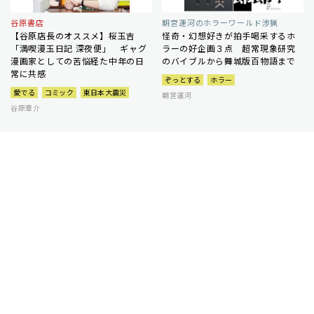
谷原書店
朝宮運河のホラーワールド渉猟
【谷原店長のオススメ】桜玉吉
怪奇・幻想好きが拍手喝采するホ
「満喫漫玉日記 深夜便」 ギャグ
ラーの好企画３点 超常現象研究
漫画家としての苦悩経た中年の日
のバイブルから舞城版百物語まで
常に共感
ぞっとする
ホラー
愛でる
コミック
東日本大震災
朝宮運河
谷原章介