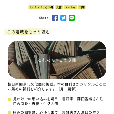
とれたて！この３冊
文芸
エッセイ
料理
Share
この連載をもっと読む
とれたて！この３冊
朝日新聞夕刊文化面に掲載。本の目利きがジャンルごとに
お薦めの新刊を紹介します。（月１更新）
見かけでの思い込みを疑う 書評家・藤田香織さん注
目の恋愛・青春・生活３冊
極みの幽霊譚、心ゆくまで 東雅夫さん注目のホラ