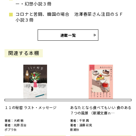
ー・幻想小説３冊
コロナと苦闘、韓国の場合 池澤春菜さん注目のＳＦ
小説３冊
連載一覧
関連する本棚
１１の秘密 ラスト・メッセージ
あなたとなら食べてもいい 食のある
７つの風景 （新潮文庫ｎ…
著者：大崎 梢
著者：千早 茜
著者：光原 百合
著者：遠藤 彩見
ポプラ社
新潮社