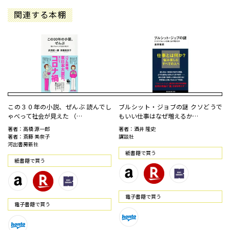
関連する本棚
この３０年の小説、ぜんぶ 読んでし
ブルシット・ジョブの謎 クソどうで
ゃべって社会が見えた （…
もいい仕事はなぜ増えるか…
著者：高橋 源一郎
著者：酒井 隆史
著者：斎藤 美奈子
講談社
河出書房新社
紙書籍で買う
紙書籍で買う
電⼦書籍で買う
電⼦書籍で買う