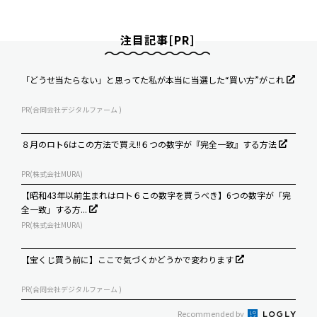
注目記事[PR]
「どうせ当たらない」と思ってた私が本当に当選した“買い方”がこれ
PR(合同会社デジタルファーム )
８月のロト6はこの方法で買え!!６つの数字が『完全一致』する方法
PR(株式会社MURA)
【昭和43年以前生まれはロト６この数字を買うべき】6つの数字が「完
全一致」する方...
PR(株式会社MURA)
【宝くじ買う前に】ここで気づくかどうかで変わります
PR(合同会社デジタルファーム )
Recommended by