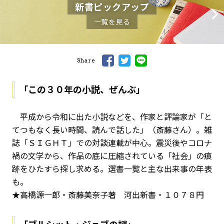
新書ピックアップ
一覧を見る
Share
「この３０年の小説、ぜんぶ」
平成から令和に出た小説などを、作家と評論家が「と
てつもなく長い時間、読んで話した」（斎藤さん）。雑
誌「ＳＩＧＨＴ」での対談連載が中心。震災後やコロナ
禍の文学から、作品の底に圧縮されている「社会」の痕
跡をひたすら探し求める。選書一覧と主な出来事の年表
も。
★高橋源一郎・斎藤美奈子著 河出新書・１０７８円