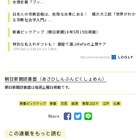
水俊史著『ブッ...
日本人の宗教音痴は、危険な水準にある！ 橋爪大三郎『世界がわか
る宗教社会学入門』...
新書ピックアップ（朝日新聞18年5月19日掲載）
特別な名入れギフトも！ 銀座で選ぶReFaの上質ケア
(PR)ReFa GINZA on CREA
Recommended by
朝日新聞読書面（あさひしんぶんどくしょめん）
朝日新聞読書面は毎週土曜日掲載です。
新書ピックアップ
新書
文芸
経済
新型コロナ
江戸
仏教
Share
この連載をもっと読む