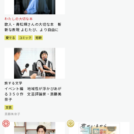
わたしの大切な本
歌人・青松輝さんの大切な本 斬
新な表現 よむたび、より自由に
愛でる
コミック
短歌
旅する文学
イベント編 地域性が浮かびあが
る３５０作 文芸評論家・斎藤美
奈子
文芸
斎藤美奈子