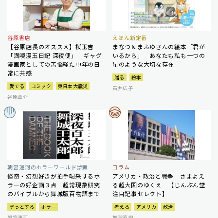
谷原書店
えほん新定番
【谷原店長のオススメ】桜玉吉
まなつ＆まふゆさんの絵本「君が
「満喫漫玉日記 深夜便」 ギャグ
いるから」 あなたも私も一つの
漫画家としての苦悩経た中年の日
星のような大切な存在
常に共感
贈る
絵本
愛でる
コミック
東日本大震災
石井広子
谷原章介
朝宮運河のホラーワールド渉猟
コラム
怪奇・幻想好きが拍手喝采するホ
アメリカ・政治と戦争 さまよえ
ラーの好企画３点 超常現象研究
る超大国のゆくえ 【じんぶん堂
のバイブルから舞城版百物語まで
注目記事セレクト】
ぞっとする
ホラー
考える
アメリカ
政治
朝宮運河
加賀直樹