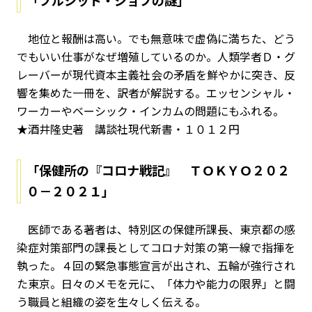
「ブルシット・ジョブの謎」
地位と報酬は高い。でも無意味で虚偽に満ちた、どう
でもいい仕事がなぜ増殖しているのか。人類学者Ｄ・グ
レーバーが現代資本主義社会の矛盾を鮮やかに突き、反
響を集めた一冊を、訳者が解説する。エッセンシャル・
ワーカーやベーシック・インカムの問題にもふれる。
★酒井隆史著 講談社現代新書・１０１２円
「保健所の『コロナ戦記』 ＴＯＫＹＯ２０２
０－２０２１」
医師である著者は、特別区の保健所課長、東京都の感
染症対策部門の課長としてコロナ対策の第一線で指揮を
執った。４回の緊急事態宣言が出され、五輪が強行され
た東京。日々のメモを元に、「体力や能力の限界」と闘
う職員と組織の姿を生々しく伝える。