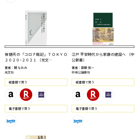
保健所の「コロナ戦記」ＴＯＫＹＯ
江戸 平安時代から家康の建設へ （中
２０２０−２０２１ （光文…
公新書）
著者：関 なおみ
著者：齋藤 慎一
光文社
中央公論新社
紙書籍で買う
紙書籍で買う
電⼦書籍で買う
電⼦書籍で買う