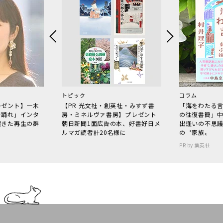
トピック
コラム
レゼント】一木
【PR 光文社・創英社・みすず書
「海をわたる
で踊れ」インタ
房・ミネルヴァ書房】プレゼント
の往復書簡」
起きた再生の群
朝日新聞1面広告の本、好書好日メ
出逢いの不思
ルマガ読者計20名様に
の〝家族〟
PR by 集英社