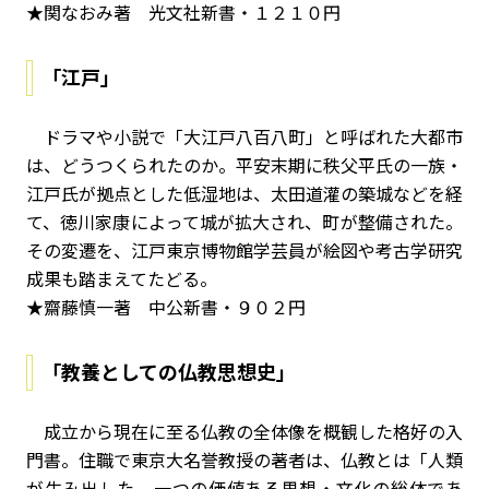
★関なおみ著 光文社新書・１２１０円
「江戸」
ドラマや小説で「大江戸八百八町」と呼ばれた大都市
は、どうつくられたのか。平安末期に秩父平氏の一族・
江戸氏が拠点とした低湿地は、太田道灌の築城などを経
て、徳川家康によって城が拡大され、町が整備された。
その変遷を、江戸東京博物館学芸員が絵図や考古学研究
成果も踏まえてたどる。
★齋藤慎一著 中公新書・９０２円
「教養としての仏教思想史」
成立から現在に至る仏教の全体像を概観した格好の入
門書。住職で東京大名誉教授の著者は、仏教とは「人類
が生み出した、一つの価値ある思想・文化の総体であ