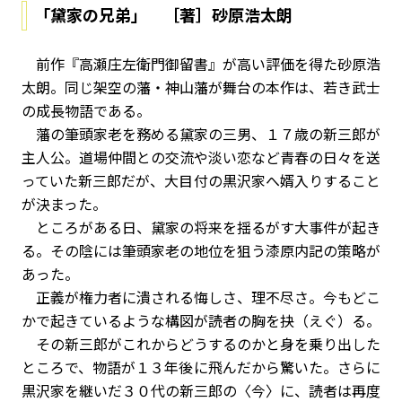
「黛家の兄弟」 ［著］砂原浩太朗
前作『高瀬庄左衛門御留書』が高い評価を得た砂原浩
太朗。同じ架空の藩・神山藩が舞台の本作は、若き武士
の成長物語である。
藩の筆頭家老を務める黛家の三男、１７歳の新三郎が
主人公。道場仲間との交流や淡い恋など青春の日々を送
っていた新三郎だが、大目付の黒沢家へ婿入りすること
が決まった。
ところがある日、黛家の将来を揺るがす大事件が起き
る。その陰には筆頭家老の地位を狙う漆原内記の策略が
あった――。
正義が権力者に潰される悔しさ、理不尽さ。今もどこ
かで起きているような構図が読者の胸を抉（えぐ）る。
その新三郎がこれからどうするのかと身を乗り出した
ところで、物語が１３年後に飛んだから驚いた。さらに
黒沢家を継いだ３０代の新三郎の〈今〉に、読者は再度