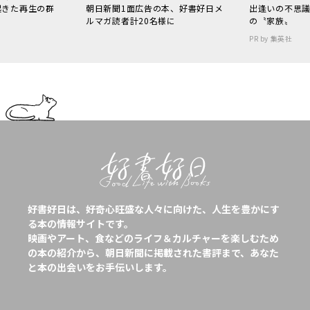
起きた再生の群
朝日新聞1面広告の本、好書好日メ
出逢いの不思
ルマガ読者計20名様に
の〝家族〟
PR by 集英社
好書好日は、好奇心旺盛な人々に向けた、人生を豊かにす
る本の情報サイトです。
映画やアート、食などのライフ＆カルチャーを楽しむため
の本の紹介から、朝日新聞に掲載された書評まで、あなた
と本の出会いをお手伝いします。