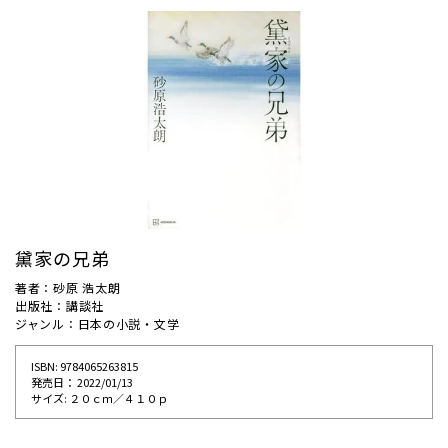
黛家の兄弟
著者：砂原 浩太朗
出版社：講談社
ジャンル：日本の小説・文学
ISBN: 9784065263815
発売⽇： 2022/01/13
サイズ: ２０ｃｍ／４１０ｐ