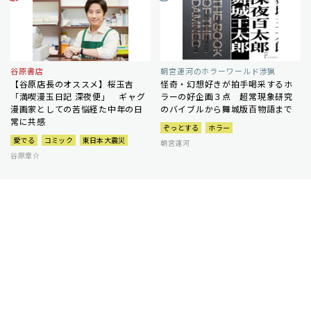
谷原書店
朝宮運河のホラーワールド渉猟
【谷原店長のオススメ】桜玉吉
怪奇・幻想好きが拍手喝采するホ
「満喫漫玉日記 深夜便」 ギャグ
ラーの好企画３点 超常現象研究
漫画家としての苦悩経た中年の日
のバイブルから舞城版百物語まで
常に共感
ぞっとする
ホラー
愛でる
コミック
東日本大震災
朝宮運河
谷原章介