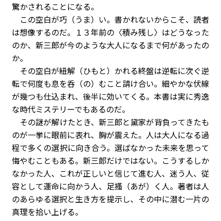
驚かされることになる。
この空白が巧（うま）い。書かれないからこそ、読者
は想像するのだ。１３年前の〈積み残し〉はどうなった
のか、新三郎が今のような大人になるまで何があったの
か。
その空白が紐解（ひもと）かれる終盤は逆転に次ぐ逆
転で何度も息を呑（の）むこと請け合い。細やかな伏線
が幾つも仕込まれ、後半に効いてくる。本書は実に秀逸
な時代ミステリーでもあるのだ。
その謎が解けたとき、新三郎と黛家が背負ってきたも
のが一挙に眼前に表れ、胸が震えた。人は大人になる過
程で多くの選択に向き合う。選ばなかった未来を思って
悔やむこともある。新三郎だけではない。こうするしか
なかった人、これが正しいと信じて進む人、迷う人、従
容として運命に向かう人、足搔（あが）く人。著者は人
のあらゆる選択と生き方を提示し、その中に潜む一片の
真理を拾い上げる。