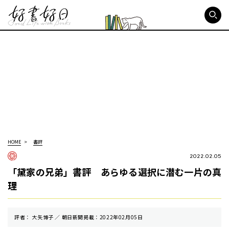
好書好日
HOME
書評
2022.02.05
「黛家の兄弟」書評 あらゆる選択に潜む一片の真
理
評者： 大矢博子 ／ 朝⽇新聞掲載：2022年02月05日