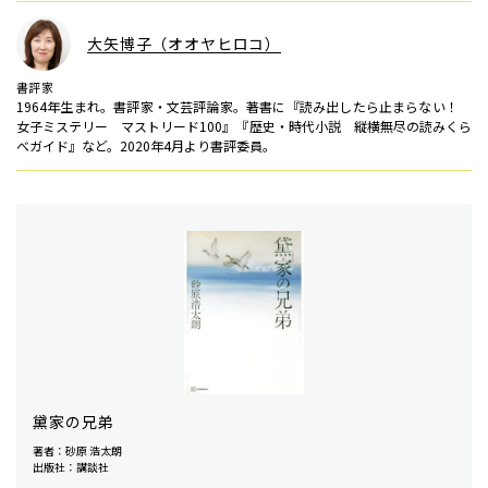
大矢博子（オオヤヒロコ）
書評家
1964年生まれ。書評家・文芸評論家。著書に『読み出したら止まらない！
女子ミステリー マストリード100』『歴史・時代小説 縦横無尽の読みくら
べガイド』など。2020年4月より書評委員。
黛家の兄弟
著者：砂原 浩太朗
出版社：講談社