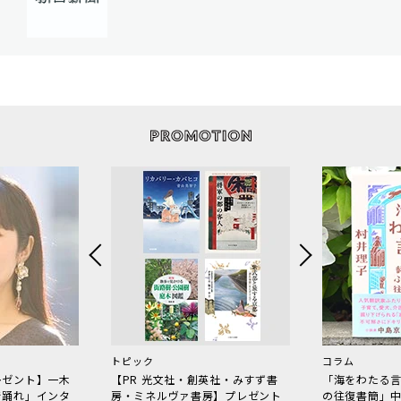
トピック
コラム
レゼント】一木
【PR 光文社・創英社・みすず書
「海をわたる
で踊れ」インタ
房・ミネルヴァ書房】プレゼント
の往復書簡」