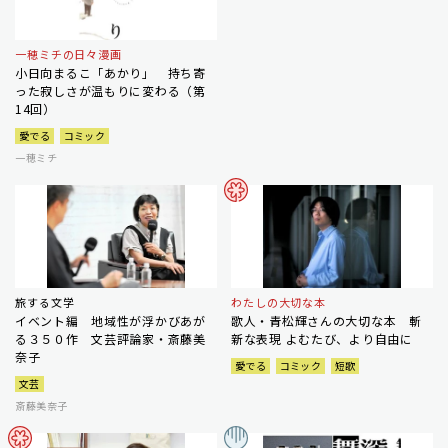
一穂ミチの日々漫画
小日向まるこ「あかり」 持ち寄
った寂しさが温もりに変わる（第
14回）
愛でる
コミック
一穂ミチ
旅する文学
わたしの大切な本
イベント編 地域性が浮かびあが
歌人・青松輝さんの大切な本 斬
る３５０作 文芸評論家・斎藤美
新な表現 よむたび、より自由に
奈子
愛でる
コミック
短歌
文芸
斎藤美奈子