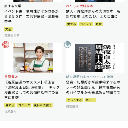
旅する文学
わたしの大切な本
イベント編 地域性が浮かびあが
歌人・青松輝さんの大切な本 斬
る３５０作 文芸評論家・斎藤美
新な表現 よむたび、より自由に
奈子
愛でる
コミック
短歌
文芸
斎藤美奈子
谷原書店
朝宮運河のホラーワールド渉猟
【谷原店長のオススメ】桜玉吉
怪奇・幻想好きが拍手喝采するホ
「満喫漫玉日記 深夜便」 ギャグ
ラーの好企画３点 超常現象研究
漫画家としての苦悩経た中年の日
のバイブルから舞城版百物語まで
常に共感
ぞっとする
ホラー
愛でる
コミック
東日本大震災
朝宮運河
谷原章介