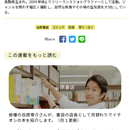
鳥取県生まれ。2009年頃よりフリーランスフォトグラファーとして活動。ジ
ャンルを問わず幅広く撮影し、自然な表情やその場の空気感を大切にしてい
る。
谷原書店
コミック
記憶
笑う・泣く
Share
この連載をもっと読む
谷原書店
俳優の谷原章介さんが、書店の店長として月替わりでイチ
オシの本を紹介します。（月１更新）