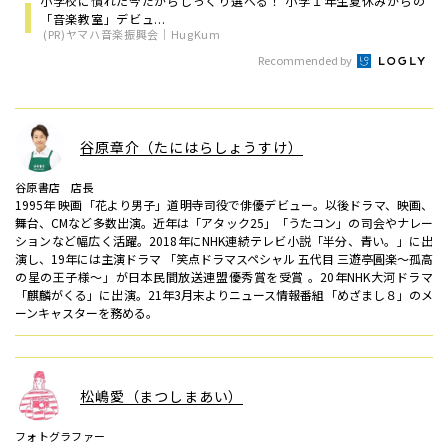
小学校に慣れた今だからじっくり選べる！ 小学１年生夏休みからの
「音楽教室」デビュ...
(PR)ヤマハ音楽振興会｜HugKum
Recommended by
谷原章介（たにはらしょうすけ）
谷原書店 店長
1995年 映画「花より男子」道明寺司役で俳優デビュー。以後ドラマ、映画、
舞台、CMなど多数出演。近年は「アタック25」「うたコン」の司会やナレー
ションなど幅広く活躍。2018年にNHK連続テレビ小説「半分、青い。」に出
演し、19年には主演ドラマ 「笑点ドラマスペシャル 五代目 三遊亭圓楽～孤高
の星の王子様～」が日本民間放送連盟優秀賞を受賞 。20年NHK大河ドラマ
「麒麟がくる」に出演。21年3月末よりニュース情報番組「めざまし８」のメ
ーンキャスターを務める。
松嶋愛（まつしまあい）
フォトグラファー