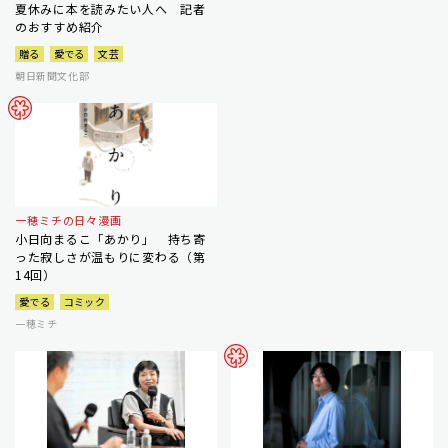
夏休みに本を読みたい人へ 記者
のおすすめ紹介
贈る
愛でる
文芸
朝日新聞文化部
一穂ミチの日々漫画
小日向まるこ「あかり」 持ち寄
った寂しさが温もりに変わる（第
14回）
愛でる
コミック
一穂ミチ