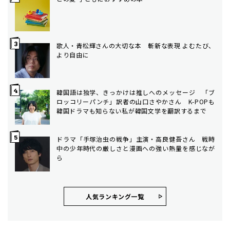
歌人・青松輝さんの大切な本 斬新な表現 よむたび、
より自由に
韓国語は独学、きっかけは推しへのメッセージ 「ブ
ロッコリーパンチ」訳者の山口さやかさん K-POPも
韓国ドラマも知らない私が韓国文学を翻訳するまで
ドラマ「手塚治虫の戦争」主演・高良健吾さん 戦時
中の少年時代の厳しさと漫画への強い熱量を感じなが
ら
人気ランキング⼀覧