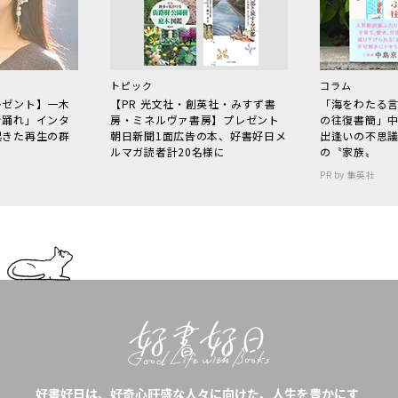
トピック
コラム
レゼント】一木
【PR 光文社・創英社・みすず書
「海をわたる
で踊れ」インタ
房・ミネルヴァ書房】プレゼント
の往復書簡」
起きた再生の群
朝日新聞1面広告の本、好書好日メ
出逢いの不思
ルマガ読者計20名様に
の〝家族〟
PR by 集英社
好書好日は、好奇心旺盛な人々に向けた、人生を豊かにす