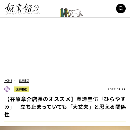
好書好日
HOME
谷原書店
谷原書店
2022.04.29
【谷原章介店長のオススメ】真造圭伍「ひらやす
み」 立ち止まっていても「大丈夫」と思える関係
性