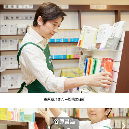
谷原章介さん＝松嶋愛撮影
谷原書店