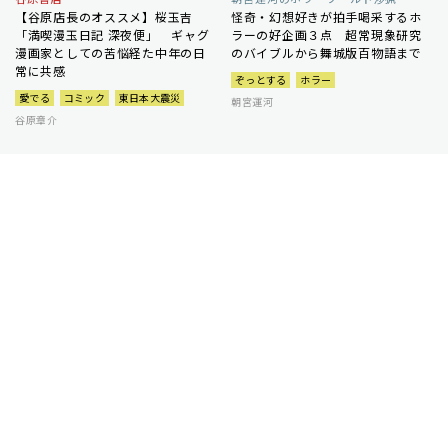
【谷原店長のオススメ】桜玉吉
怪奇・幻想好きが拍手喝采するホ
「満喫漫玉日記 深夜便」 ギャグ
ラーの好企画３点 超常現象研究
漫画家としての苦悩経た中年の日
のバイブルから舞城版百物語まで
常に共感
ぞっとする
ホラー
愛でる
コミック
東日本大震災
朝宮運河
谷原章介