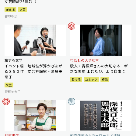
文芸時評26年7月〉
考える
文芸
都甲幸治
旅する文学
わたしの大切な本
イベント編 地域性が浮かびあが
歌人・青松輝さんの大切な本 斬
る３５０作 文芸評論家・斎藤美
新な表現 よむたび、より自由に
奈子
愛でる
コミック
短歌
文芸
斎藤美奈子
谷原書店
朝宮運河のホラーワールド渉猟