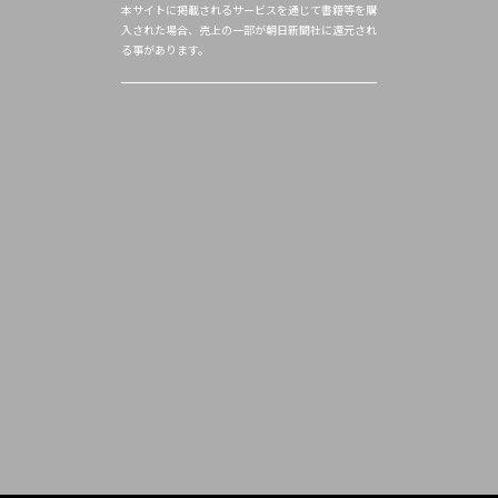
本サイトに掲載されるサービスを通じて書籍等を購
入された場合、売上の一部が朝日新聞社に還元され
る事があります。