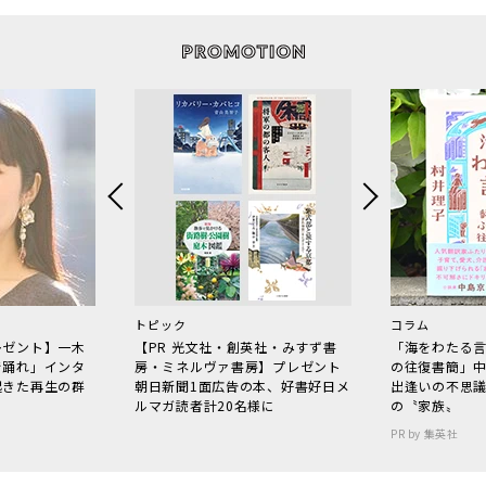
トピック
コラム
レゼント】一木
【PR 光文社・創英社・みすず書
「海をわたる
で踊れ」インタ
房・ミネルヴァ書房】プレゼント
の往復書簡」
起きた再生の群
朝日新聞1面広告の本、好書好日メ
出逢いの不思
ルマガ読者計20名様に
の〝家族〟
PR by 集英社