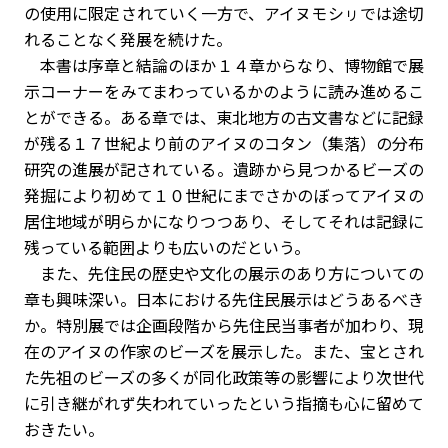
の使用に限定されていく一方で、アイヌモシㇼでは途切
れることなく発展を続けた。
本書は序章と結論のほか１４章からなり、博物館で展
示コーナーをみてまわっているかのように読み進めるこ
とができる。ある章では、東北地方の古文書などに記録
が残る１７世紀より前のアイヌのコタン（集落）の分布
研究の進展が記されている。遺跡から見つかるビーズの
発掘により初めて１０世紀にまでさかのぼってアイヌの
居住地域が明らかになりつつあり、そしてそれは記録に
残っている範囲よりも広いのだという。
また、先住民の歴史や文化の展示のあり方についての
章も興味深い。日本における先住民展示はどうあるべき
か。特別展では企画段階から先住民当事者が加わり、現
在のアイヌの作家のビーズを展示した。また、宝とされ
た先祖のビーズの多くが同化政策等の影響により次世代
に引き継がれず失われていったという指摘も心に留めて
おきたい。