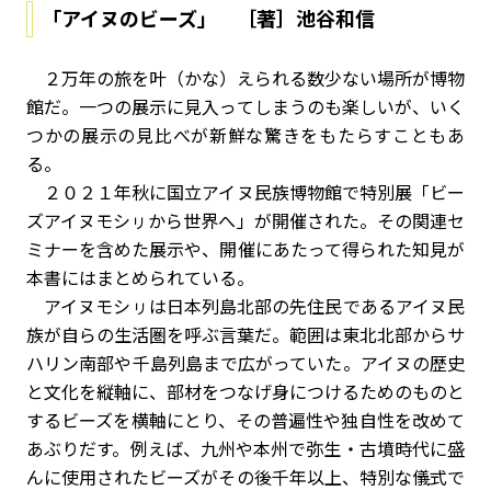
「アイヌのビーズ」 ［著］池谷和信
２万年の旅を叶（かな）えられる数少ない場所が博物
館だ。一つの展示に見入ってしまうのも楽しいが、いく
つかの展示の見比べが新鮮な驚きをもたらすこともあ
る。
２０２１年秋に国立アイヌ民族博物館で特別展「ビー
ズ――アイヌモシㇼから世界へ」が開催された。その関連セ
ミナーを含めた展示や、開催にあたって得られた知見が
本書にはまとめられている。
アイヌモシㇼは日本列島北部の先住民であるアイヌ民
族が自らの生活圏を呼ぶ言葉だ。範囲は東北北部からサ
ハリン南部や千島列島まで広がっていた。アイヌの歴史
と文化を縦軸に、部材をつなげ身につけるためのものと
するビーズを横軸にとり、その普遍性や独自性を改めて
あぶりだす。例えば、九州や本州で弥生・古墳時代に盛
んに使用されたビーズがその後千年以上、特別な儀式で