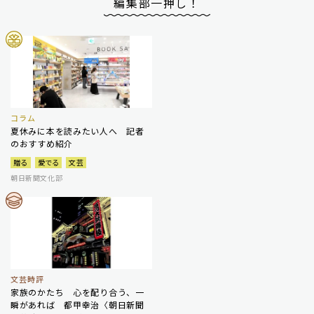
編集部一押し！
コラム
夏休みに本を読みたい人へ 記者
のおすすめ紹介
贈る
愛でる
文芸
朝日新聞文化部
文芸時評
家族のかたち 心を配り合う、一
瞬があれば 都甲幸治〈朝日新聞