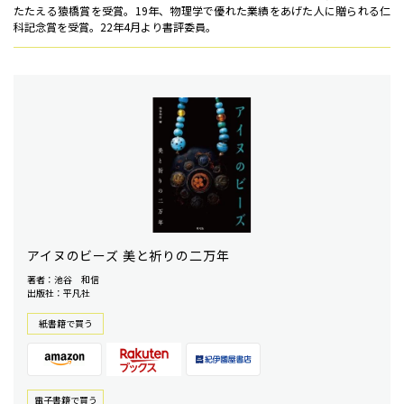
たたえる猿橋賞を受賞。19年、物理学で優れた業績をあげた人に贈られる仁
科記念賞を受賞。22年4月より書評委員。
アイヌのビーズ 美と祈りの二万年
著者：池谷 和信
出版社：平凡社
紙書籍で買う
電⼦書籍で買う