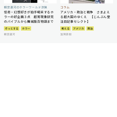
朝宮運河のホラーワールド渉猟
コラム
怪奇・幻想好きが拍手喝采するホ
アメリカ・政治と戦争 さまよえ
ラーの好企画３点 超常現象研究
る超大国のゆくえ 【じんぶん堂
のバイブルから舞城版百物語まで
注目記事セレクト】
ぞっとする
ホラー
考える
アメリカ
政治
朝宮運河
加賀直樹