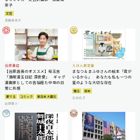
奈子
文芸
斎藤美奈子
谷原書店
えほん新定番
【谷原店長のオススメ】桜玉吉
まなつ＆まふゆさんの絵本「君が
「満喫漫玉日記 深夜便」 ギャグ
いるから」 あなたも私も一つの
漫画家としての苦悩経た中年の日
星のような大切な存在
常に共感
贈る
絵本
愛でる
コミック
東日本大震災
石井広子
谷原章介