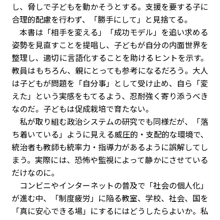
し、脅しで子どもを動かそうとする。支援を要する子に
合理的配慮を行わず、「勝手にして」と見捨てる。
本書は「相手を変える」「成功モデル」を追い求める
姿勢を見直すことを提唱し、子どもが自分の内面世界を
整理し、適切に言語化することを助けるヒントを示す。
教員はもちろん、親にとっても参考になるだろう。大人
は子どもが問題を「自分事」として受け止め、自ら「変
えた」という実感をもてるよう、忍耐強く寄り添うべき
なのだ。子どもは促成栽培で育たない。
私が取り組む政治システムの研究でも同様だが、「落
ち着いている」ように見える威圧的・支配的な環境で、
統治者も教師も統率力・指導力があるように誤解してし
まう。実際には、恐怖や監視によって静かにさせている
だけなのに。
コンビニやインターネットの普及で「社会の個人化」
が進む中、「制度疲労」に陥る教室、学校、社会、国を
「真に安心できる場」にするにはどうしたらよいか。私