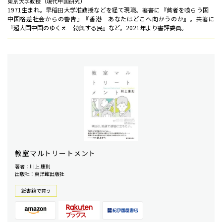
東京大学教授（現代中国研究）
1971生まれ。早稲田大学准教授などを経て現職。著書に『貧者を喰らう国
中国格差社会からの警告』『香港 あなたはどこへ向かうのか』。共著に
『超大国中国のゆくえ 勃興する民』など。2021年より書評委員。
教室マルトリートメント
著者：川上 康則
出版社：東洋館出版社
紙書籍で買う