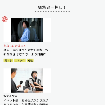
編集部一押し！
わたしの大切な本
歌人・青松輝さんの大切な本 斬
新な表現 よむたび、より自由に
愛でる
コミック
短歌
旅する文学
イベント編 地域性が浮かびあが
る３５０作 文芸評論家・斎藤美