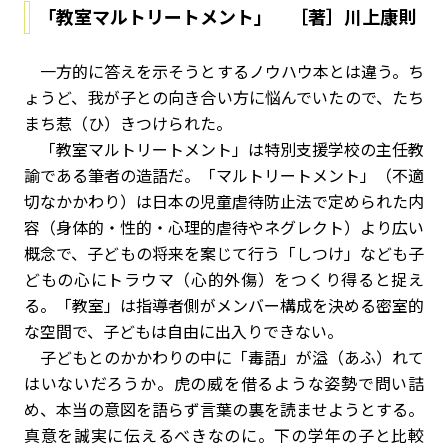
「教室マルトリートメント」 ［著］川上康則
一方的に答えを示そうとするノウハウ本とは違う。ち
ょうど、我が子との向き合い方に悩んでいたので、たち
まち惹（ひ）きつけられた。
「教室マルトリートメント」は特別支援学校の主任教
諭である筆者の造語だ。「マルトリートメント」（不適
切なかかわり）は日本の児童虐待防止法で定められた内
容（身体的・性的・心理的虐待やネグレクト）より広い
概念で、子どもの将来を案じて行う「しつけ」なども子
どもの心にトラウマ（心的外傷）をつくり得ると捉え
る。「教室」は指導者側がメンバー構成を決める密室的
な空間で、子どもは自由に出入りできない。
子どもとのかかわりの中に「毒語」が溢（あふ）れて
はいないだろうか。虎の威を借るような姿勢で問い詰
め、本当の意図を語らず言葉の裏を読ませようとする。
真意を誠実に伝えるべきなのに。下の学年の子と比較