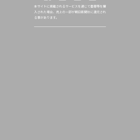
本サイトに掲載されるサービスを通じて書籍等を購
入された場合、売上の一部が朝日新聞社に還元され
る事があります。