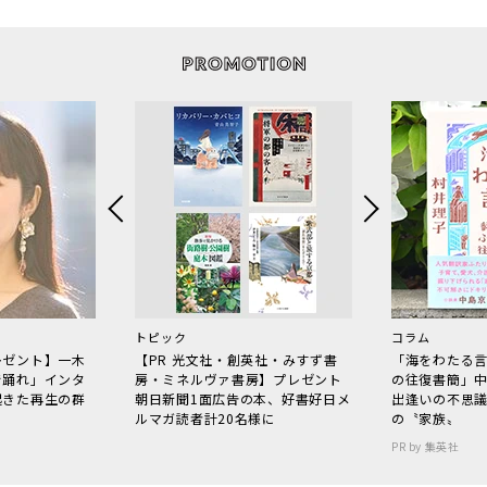
トピック
コラム
レゼント】一木
【PR 光文社・創英社・みすず書
「海をわたる
で踊れ」インタ
房・ミネルヴァ書房】プレゼント
の往復書簡」
起きた再生の群
朝日新聞1面広告の本、好書好日メ
出逢いの不思
ルマガ読者計20名様に
の〝家族〟
PR by 集英社