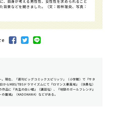
に、自身が考える男性性、女性性を求められること
た背景などを聞きました。（文：若林理央、写真：
re
ビュー。現在、「週刊ビッグコミックスピリッツ」（小学館）で『サタ
日からMBS/TBSドラマイズムにて『ロマンス暴風域』（扶桑社）
の作品に『先生の白い嘘』（講談社）、『地獄のガールフレンド』
の籠城』（KADOKAWA）などがある。