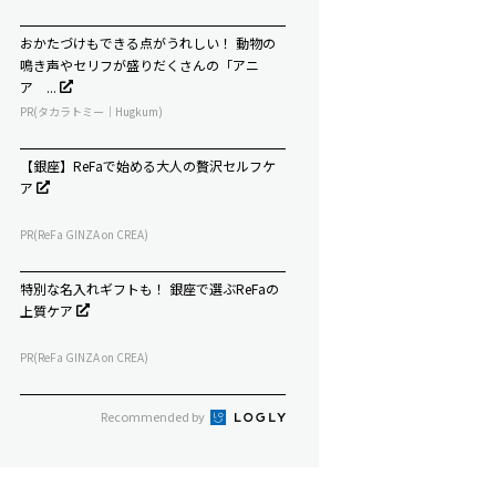
おかたづけもできる点がうれしい！ 動物の
鳴き声やセリフが盛りだくさんの「アニ
ア ...
PR(タカラトミー｜Hugkum)
【銀座】ReFaで始める大人の贅沢セルフケ
ア
PR(ReFa GINZA on CREA)
特別な名入れギフトも！ 銀座で選ぶReFaの
上質ケア
PR(ReFa GINZA on CREA)
Recommended by