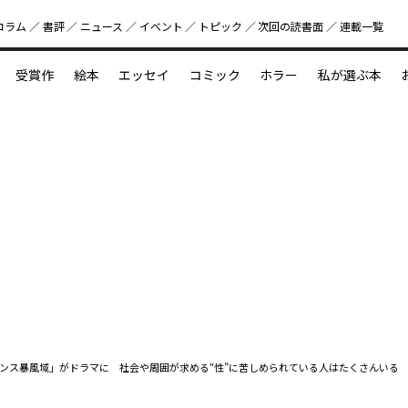
コラム
書評
ニュース
イベント
トピック
次回の読書⾯
連載一覧
好書好日
受賞作
絵本
エッセイ
コミック
ホラー
私が選ぶ本
？
えほん新定番
今めぐりたい児童文学の世界
図鑑の中の小宇宙
ンス暴風域」がドラマに 社会や周囲が求める“性”に苦しめられている人はたくさんいる