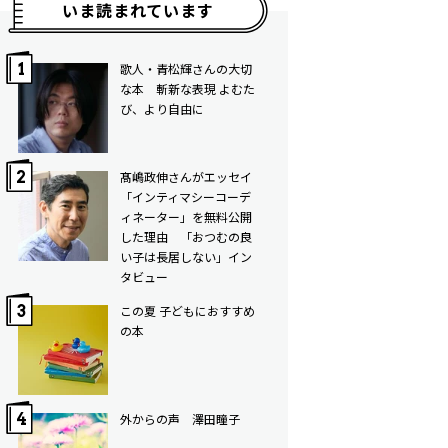
いま読まれています
歌人・青松輝さんの大切
な本 斬新な表現 よむた
び、より自由に
髙嶋政伸さんがエッセイ
「インティマシーコーデ
ィネーター」を無料公開
した理由 「おつむの良
い子は長居しない」イン
タビュー
この夏 子どもにおすすめ
の本
外からの声 澤田瞳子