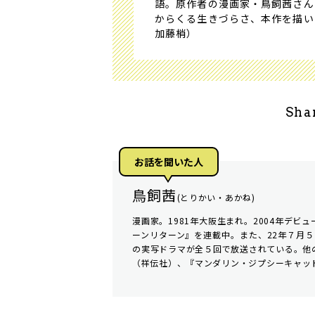
語。原作者の漫画家・鳥飼茜さん
からくる生きづらさ、本作を描い
加藤梢）
Sha
お話を聞いた⼈
鳥飼茜
(とりかい・あかね)
漫画家。1981年大阪生まれ。2004年デ
ーンリターン』を連載中。また、22年７月５
の実写ドラマが全５回で放送されている。他
（祥伝社）、『マンダリン・ジプシーキャット