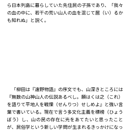
ら日本列島に暮らしていた先住民の子孫であり、「我々
の血の中に、若干の荒い山人の血を混じて居（い）るか
も知れぬ」と説く。
「柳田は『遠野物語』の序文でも、山深きところには
『無数の山神山人の伝説あるべし。願はくは之（これ）
を語りて平地人を戦慄（せんりつ）せしめよ』と強い言
葉で書いている。現在で言う多文化主義を標榜（ひょう
ぼう）し、山の民の存在に光をあてたいと思ったこと
が、民俗学という新しい学問が生まれるきっかけになっ