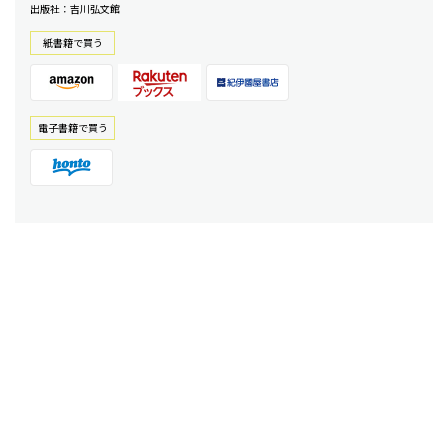
出版社：吉川弘文館
紙書籍で買う
電⼦書籍で買う