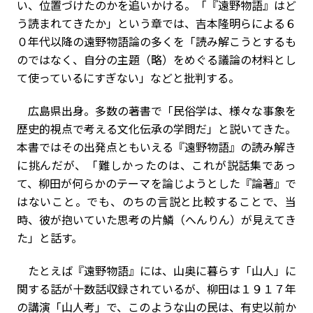
い、位置づけたのかを追いかける。「『遠野物語』はど
う読まれてきたか」という章では、吉本隆明らによる６
０年代以降の遠野物語論の多くを「読み解こうとするも
のではなく、自分の主題（略）をめぐる議論の材料とし
て使っているにすぎない」などと批判する。
広島県出身。多数の著書で「民俗学は、様々な事象を
歴史的視点で考える文化伝承の学問だ」と説いてきた。
本書ではその出発点ともいえる『遠野物語』の読み解き
に挑んだが、「難しかったのは、これが説話集であっ
て、柳田が何らかのテーマを論じようとした『論著』で
はないこと。でも、のちの言説と比較することで、当
時、彼が抱いていた思考の片鱗（へんりん）が見えてき
た」と話す。
たとえば『遠野物語』には、山奥に暮らす「山人」に
関する話が十数話収録されているが、柳田は１９１７年
の講演「山人考」で、このような山の民は、有史以前か