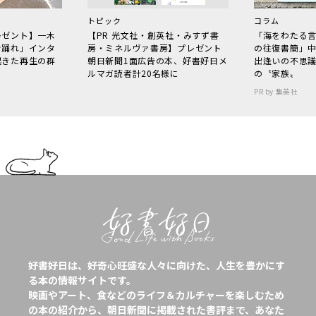
トピック
コラム
レゼント】一木
【PR 光文社・創英社・みすず書
「海をわたる
で踊れ」インタ
房・ミネルヴァ書房】プレゼント
の往復書簡」
起きた再生の群
朝日新聞1面広告の本、好書好日メ
出逢いの不思
ルマガ読者計20名様に
の〝家族〟
PR by 集英社
好書好日は、好奇心旺盛な人々に向けた、人生を豊かにす
る本の情報サイトです。
映画やアート、食などのライフ＆カルチャーを楽しむため
の本の紹介から、朝日新聞に掲載された書評まで、あなた