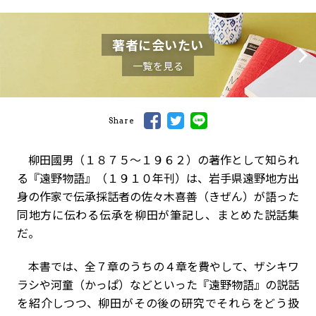
著者に会いたい
一覧を見る
Share
柳田國男（１８７５～１９６２）の著作として知られ
る『遠野物語』（１９１０年刊）は、岩手県遠野地方出
身の作家で伝承採話者の佐々木喜善（きぜん）が語った
同地方に伝わる伝承を柳田が筆記し、まとめた説話集
だ。
本書では、全７章のうちの４章を費やして、ザシキワ
ラシや河童（かっぱ）などといった『遠野物語』の説話
を紹介しつつ、柳田がその後の研究でそれらをどう扱