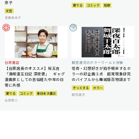
奈子
愛でる
コミック
短歌
文芸
斎藤美奈子
谷原書店
朝宮運河のホラーワールド渉猟
【谷原店長のオススメ】桜玉吉
怪奇・幻想好きが拍手喝采するホ
「満喫漫玉日記 深夜便」 ギャグ
ラーの好企画３点 超常現象研究
漫画家としての苦悩経た中年の日
のバイブルから舞城版百物語まで
常に共感
ぞっとする
ホラー
愛でる
コミック
東日本大震災
朝宮運河
谷原章介