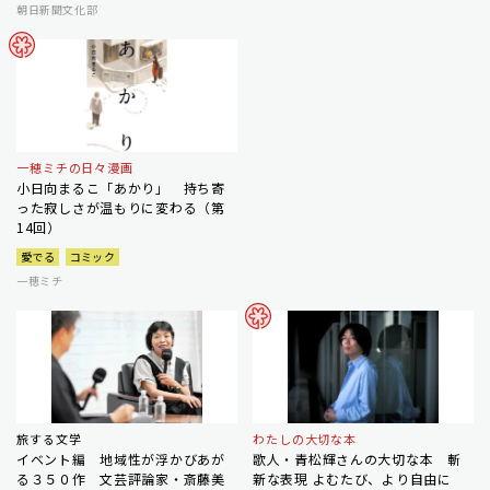
朝日新聞文化部
一穂ミチの日々漫画
小日向まるこ「あかり」 持ち寄
った寂しさが温もりに変わる（第
14回）
愛でる
コミック
一穂ミチ
旅する文学
わたしの大切な本
イベント編 地域性が浮かびあが
歌人・青松輝さんの大切な本 斬
る３５０作 文芸評論家・斎藤美
新な表現 よむたび、より自由に