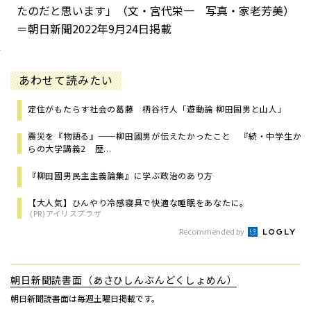
たのだと思います」（文・宮代栄一 写真・家老芳美）
＝朝日新聞2022年9月24日掲載
あわせて読みたい
定住がもたらす社会の葛藤 柄谷行人「遊動論 柳田国男と山人」
震災を『物語る』──柳田國男が伝えたかったこと 『続・中学生か
らの大学講義2 歴...
『柳田國男民主主義論集』に学ぶ政治のあり方
【大人気】ひんやり冷感寝具で快適な睡眠をあなたに。
(PR)アイリスプラザ
Recommended by
朝日新聞読書面（あさひしんぶんどくしょめん）
朝日新聞読書面は毎週土曜日掲載です。