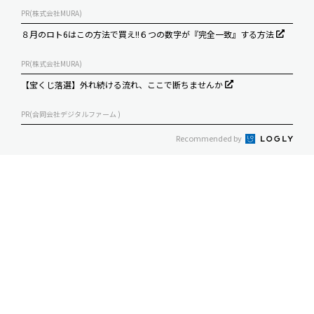
PR(株式会社MURA)
８月のロト6はこの方法で買え!!６つの数字が『完全一致』する方法
PR(株式会社MURA)
【宝くじ落選】外れ続ける流れ、ここで断ちませんか
PR(合同会社デジタルファーム )
Recommended by