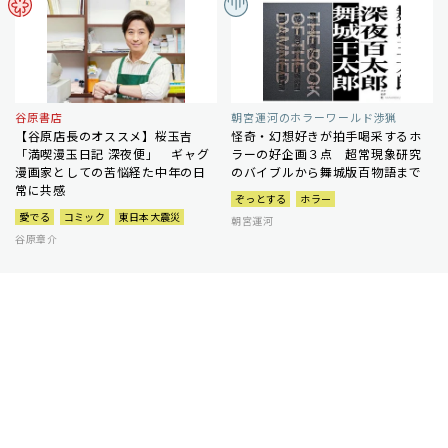
谷原書店
朝宮運河のホラーワールド渉猟
【谷原店長のオススメ】桜玉吉
怪奇・幻想好きが拍手喝采するホ
「満喫漫玉日記 深夜便」 ギャグ
ラーの好企画３点 超常現象研究
漫画家としての苦悩経た中年の日
のバイブルから舞城版百物語まで
常に共感
ぞっとする
ホラー
愛でる
コミック
東日本大震災
朝宮運河
谷原章介