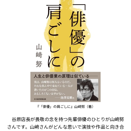
『「俳優」の肩ごしに』山﨑努（著）
谷原店長が畏敬の念を持つ先輩俳優のひとりが山﨑努
さんです。山﨑さんがどんな思いで演技や作品と向き合