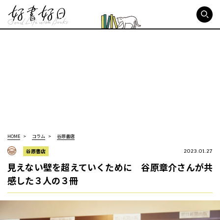
好書好日
HOME
コラム
谷原書店
谷原書店
2023.01.27
見えない壁を超えていくために 谷原章介さんが共
感した３人の３冊