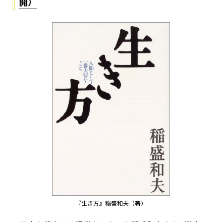
開）
『生き方』稲盛和夫（著）