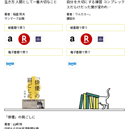
生き方 人間として一番大切なこと
自分を大切にする練習 コンプレック
スだらけだった僕が変われ…
著者：稲盛 和夫
著者：りんたろー。
サンマーク出版
講談社
紙書籍で買う
紙書籍で買う
電⼦書籍で買う
電⼦書籍で買う
「俳優」の肩ごしに
著者：山崎 努
日経ＢＰ日本経済新聞出版