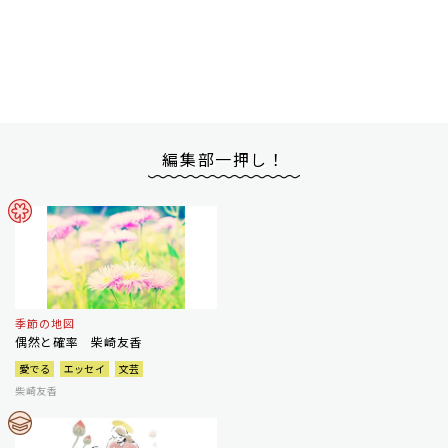
編集部一押し！
季節の地図
偶然と確率 柴崎友香
愛でる
エッセイ
文芸
柴崎友香