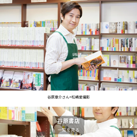
谷原章介さん=松嶋愛撮影
谷原書店
一覧を見る