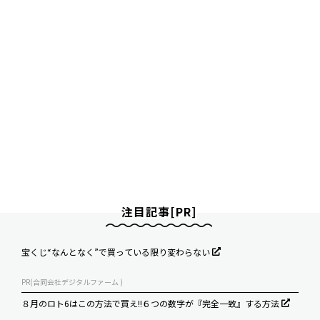
注目記事[PR]
宝くじ“なんとなく”で買っている限り変わらない
PR(合同会社デジタルファーム )
８月のロト6はこの方法で買え!!６つの数字が『完全一致』する方法