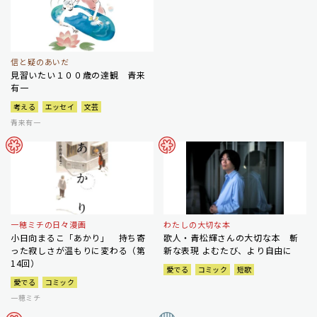
信と疑のあいだ
見習いたい１００歳の達観 青来
有一
考える
エッセイ
文芸
青来有一
一穂ミチの日々漫画
わたしの大切な本
小日向まるこ「あかり」 持ち寄
歌人・青松輝さんの大切な本 斬
った寂しさが温もりに変わる（第
新な表現 よむたび、より自由に
14回）
愛でる
コミック
短歌
愛でる
コミック
一穂ミチ