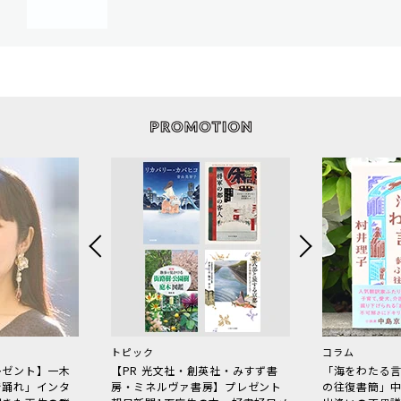
トピック
コラム
レゼント】一木
【PR 光文社・創英社・みすず書
「海をわたる
で踊れ」インタ
房・ミネルヴァ書房】プレゼント
の往復書簡」