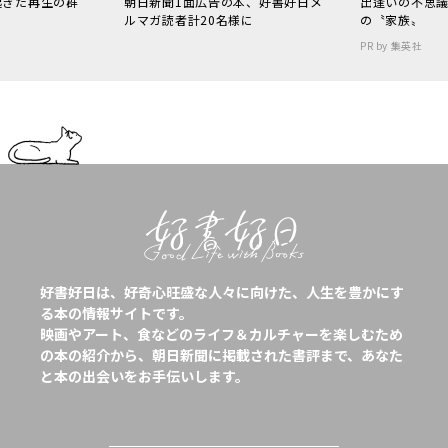
起きた再生の群
朝日新聞1面広告の本、好書好日メ
出逢いの不思
ルマガ読者計20名様に
の〝家族〟
PR by 集英社
好書好日は、好奇心旺盛な人々に向けた、人生を豊かにす
る本の情報サイトです。
映画やアート、食などのライフ＆カルチャーを楽しむため
の本の紹介から、朝日新聞に掲載された書評まで、あなた
と本の出会いをお手伝いします。