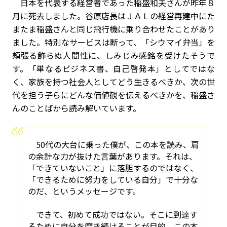
日本を代表する経営者であった稲盛和夫さんが昨年８
月に死去しました。谷原店長はＪＡＬの経営再建中にた
またま稲盛さんと同じ飛行機に乗り合わせたことがあり
ました。特別なサービスは断って、「シウマイ弁当」を
頰張る飾らぬ人間性に、しみじみ感銘を受けたそうで
す。「単なるビジネス書、自己啓発本」としてではな
く、家族を持つ社会人としてどう生きるべきか、次の世
代を担う子らにどんな価値観を伝えるべきかを、稲盛さ
んのことばから読み解いています。
50代の大台に乗った僕が、この本を読み、肩
の余計な力が抜けた言葉があります。それは、
「できていないこと」に落胆するのではなく、
「できるために努力をしている自分」で十分な
のだ、というメッセージです。
できて、初めて成功ではない。そこに到達す
るために自分を磨き続けることが目的。この本