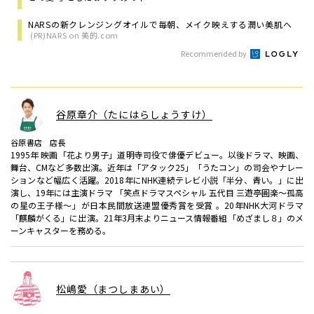
NARSの新クレンジングオイルで毎朝、メイク映えする潤い美肌へ
(PR)NARS on 美的.com
Recommended by
谷原章介（たにはらしょうすけ）
谷原書店 店長
1995年 映画「花より男子」道明寺司役で俳優デビュー。以後ドラマ、映画、
舞台、CMなど多数出演。近年は「アタック25」「うたコン」の司会やナレー
ションなど幅広く活躍。2018年にNHK連続テレビ小説「半分、青い。」に出
演し、19年には主演ドラマ 「笑点ドラマスペシャル 五代目 三遊亭圓楽～孤高
の星の王子様～」が日本民間放送連盟優秀賞を受賞 。20年NHK大河ドラマ
「麒麟がくる」に出演。21年3月末よりニュース情報番組「めざまし８」のメ
ーンキャスターを務める。
松嶋愛（まつしまあい）