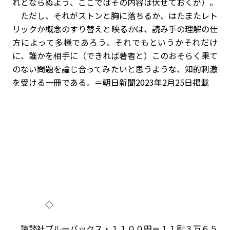
れとならぬよう、ここではその内容は伏せておくが）。
ただし、それがストンと胸に落ちるか、はたまたレト
リックか概念のすり替えと映るかは、読み手の理解の仕
方によって多様であろう。それでもというかそれだけ
に、誰かを相手に（できれば著者と）このおそらく果て
のない問題を論じ合ってみたいと思うような、知的刺激
を受ける一冊である。＝朝日新聞2023年2月25日掲載
◇
講談社ブルーバックス・１１００円＝１１刷３万６５