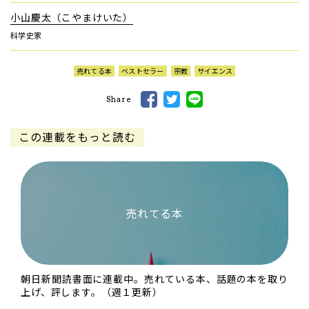
小山慶太（こやまけいた）
科学史家
売れてる本
ベストセラー
宗教
サイエンス
Share
この連載をもっと読む
売れてる本
朝日新聞読書面に連載中。売れている本、話題の本を取り
上げ、評します。（週１更新）