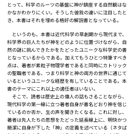
とって、科学のルーツの基盤に神が鎮座する自然観はな
かなかわかりにくい。そうした彼我の違いに注目したと
き、本書はそれを埋める格好の解説書となっている。
というのも、本書は近代科学の草創期から現代まで、
科学界の巨人たちが神をどのように位置づけながら、自
然の謎に挑んできたかをたどったユニークな科学史の書
となっているからである。加えてもうひとつ特筆すべき
点は、著者が素粒子物理学者であると同時にカトリック
の聖職者である、つまり科学と神の両方の世界に通じて
いるというユニークな経歴を有していることである。本
書のテーマにこれ以上の適任者はいない。
そこで、読者は歴史上の偉人の話もさることながら、
現代科学の第一線に立つ著者自身が書名どおり神を信じ
ているのか否か、生の声を聞きたくなる。これに対し、
著者は先人たちの思想をたどった延長線上に、明快かつ
簡潔に自身が下した「神」の定義を述べている（ネタば