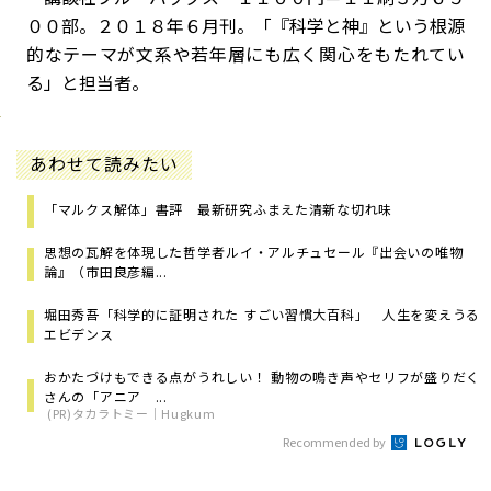
００部。２０１８年６月刊。「『科学と神』という根源
的なテーマが文系や若年層にも広く関心をもたれてい
る」と担当者。
あわせて読みたい
「マルクス解体」書評 最新研究ふまえた清新な切れ味
思想の瓦解を体現した哲学者――ルイ・アルチュセール『出会いの唯物
論』（市田良彦編...
堀田秀吾「科学的に証明された すごい習慣大百科」 人生を変えうる
エビデンス
おかたづけもできる点がうれしい！ 動物の鳴き声やセリフが盛りだく
さんの「アニア ...
(PR)タカラトミー｜Hugkum
Recommended by