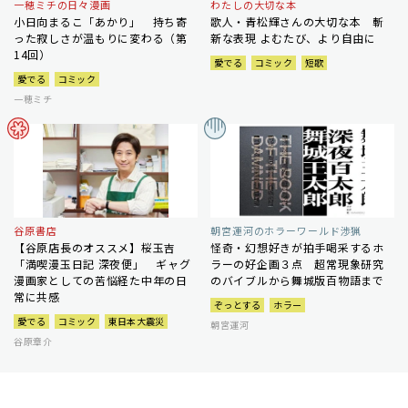
一穂ミチの日々漫画
わたしの大切な本
小日向まるこ「あかり」 持ち寄
歌人・青松輝さんの大切な本 斬
った寂しさが温もりに変わる（第
新な表現 よむたび、より自由に
14回）
愛でる
コミック
短歌
愛でる
コミック
一穂ミチ
谷原書店
朝宮運河のホラーワールド渉猟
【谷原店長のオススメ】桜玉吉
怪奇・幻想好きが拍手喝采するホ
「満喫漫玉日記 深夜便」 ギャグ
ラーの好企画３点 超常現象研究
漫画家としての苦悩経た中年の日
のバイブルから舞城版百物語まで
常に共感
ぞっとする
ホラー
愛でる
コミック
東日本大震災
朝宮運河
谷原章介