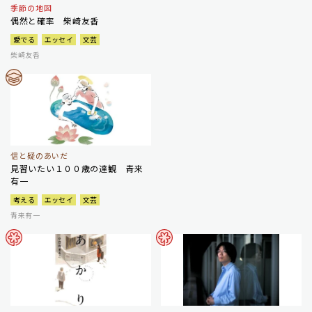
季節の地図
偶然と確率 柴崎友香
愛でる
エッセイ
文芸
柴崎友香
信と疑のあいだ
見習いたい１００歳の達観 青来
有一
考える
エッセイ
文芸
青来有一