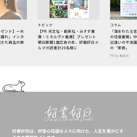
トピック
コラム
レゼント】一木
【PR 光文社・創英社・みすず書
「海をわたる
で踊れ」インタ
房・ミネルヴァ書房】プレゼント
の往復書簡」
起きた再生の群
朝日新聞1面広告の本、好書好日メ
出逢いの不思
ルマガ読者計20名様に
の〝家族〟
PR by 集英社
好書好日は、好奇心旺盛な人々に向けた、人生を豊かにす