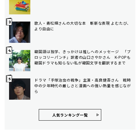
歌人・青松輝さんの大切な本 斬新な表現 よむたび、
より自由に
韓国語は独学、きっかけは推しへのメッセージ 「ブ
ロッコリーパンチ」訳者の山口さやかさん K-POPも
韓国ドラマも知らない私が韓国文学を翻訳するまで
ドラマ「手塚治虫の戦争」主演・高良健吾さん 戦時
中の少年時代の厳しさと漫画への強い熱量を感じなが
ら
人気ランキング⼀覧