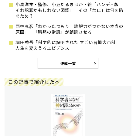
小島洋祐・監修、小豆だるまほか・絵「ハンディ版
それ犯罪かもしれない図鑑」 その「禁止」は何を防
ぐため？
西林克彦「わかったつもり 読解力がつかない本当の
原因」 「暗黙の常識」が誤読させる
堀田秀吾「科学的に証明された すごい習慣大百科」
人生を変えうるエビデンス
連載一覧
この記事で紹介した本