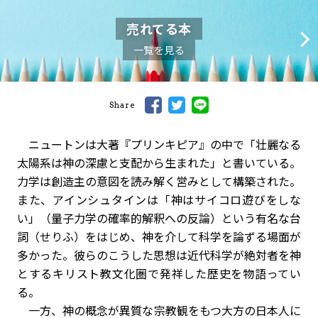
売れてる本
一覧を見る
Share
ニュートンは大著『プリンキピア』の中で「壮麗なる
太陽系は神の深慮と支配から生まれた」と書いている。
力学は創造主の意図を読み解く営みとして構築された。
また、アインシュタインは「神はサイコロ遊びをしな
い」（量子力学の確率的解釈への反論）という有名な台
詞（せりふ）をはじめ、神を介して科学を論ずる場面が
多かった。彼らのこうした思想は近代科学が絶対者を神
とするキリスト教文化圏で発祥した歴史を物語ってい
る。
一方、神の概念が異質な宗教観をもつ大方の日本人に