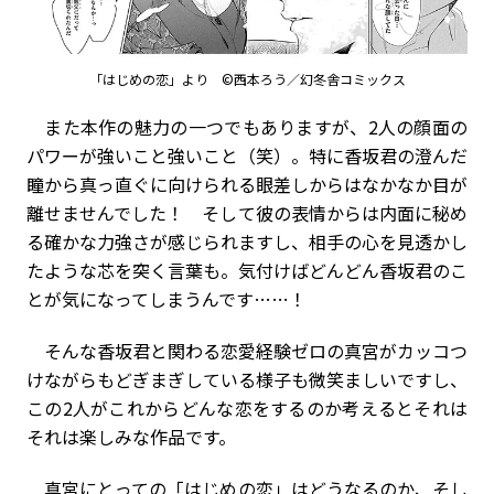
「はじめの恋」より ©西本ろう／幻冬舎コミックス
また本作の魅力の一つでもありますが、2人の顔面の
パワーが強いこと強いこと（笑）。特に香坂君の澄んだ
瞳から真っ直ぐに向けられる眼差しからはなかなか目が
離せませんでした！ そして彼の表情からは内面に秘め
る確かな力強さが感じられますし、相手の心を見透かし
たような芯を突く言葉も。気付けばどんどん香坂君のこ
とが気になってしまうんです……！
そんな香坂君と関わる恋愛経験ゼロの真宮がカッコつ
けながらもどぎまぎしている様子も微笑ましいですし、
この2人がこれからどんな恋をするのか考えるとそれは
それは楽しみな作品です。
真宮にとっての「はじめの恋」はどうなるのか、そし