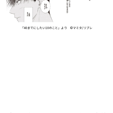
「40までにしたい10のこと」より ©マミタ/リブレ