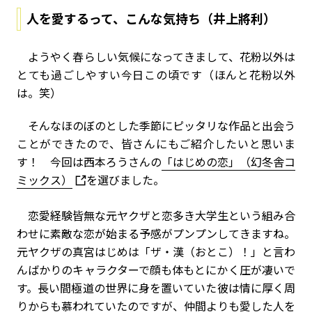
人を愛するって、こんな気持ち（井上將利）
ようやく春らしい気候になってきまして、花粉以外は
とても過ごしやすい今日この頃です（ほんと花粉以外
は。笑）
そんなほのぼのとした季節にピッタリな作品と出会う
ことができたので、皆さんにもご紹介したいと思いま
す！ 今回は西本ろうさんの
「はじめの恋」（幻冬舎コ
ミックス）
を選びました。
恋愛経験皆無な元ヤクザと恋多き大学生という組み合
わせに素敵な恋が始まる予感がプンプンしてきますね。
元ヤクザの真宮はじめは「ザ・漢（おとこ）！」と言わ
んばかりのキャラクターで顔も体もとにかく圧が凄いで
す。長い間極道の世界に身を置いていた彼は情に厚く周
りからも慕われていたのですが、仲間よりも愛した人を