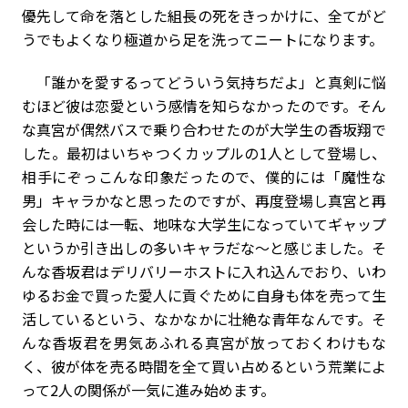
優先して命を落とした組長の死をきっかけに、全てがど
うでもよくなり極道から足を洗ってニートになります。
「誰かを愛するってどういう気持ちだよ」と真剣に悩
むほど彼は恋愛という感情を知らなかったのです。そん
な真宮が偶然バスで乗り合わせたのが大学生の香坂翔で
した。最初はいちゃつくカップルの1人として登場し、
相手にぞっこんな印象だったので、僕的には「魔性な
男」キャラかなと思ったのですが、再度登場し真宮と再
会した時には一転、地味な大学生になっていてギャップ
というか引き出しの多いキャラだな～と感じました。そ
んな香坂君はデリバリーホストに入れ込んでおり、いわ
ゆるお金で買った愛人に貢ぐために自身も体を売って生
活しているという、なかなかに壮絶な青年なんです。そ
んな香坂君を男気あふれる真宮が放っておくわけもな
く、彼が体を売る時間を全て買い占めるという荒業によ
って2人の関係が一気に進み始めます。