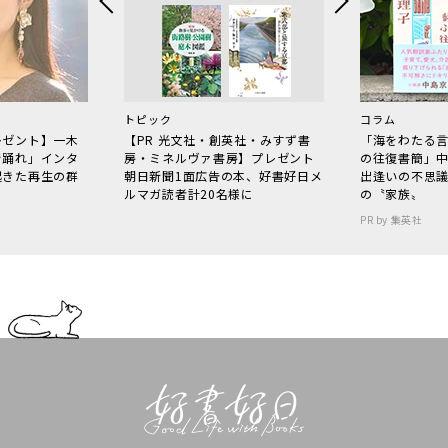
トピック
コラム
レゼント】一木
【PR 光文社・創英社・みすず書
「海をわたる
で踊れ」インタ
房・ミネルヴァ書房】プレゼント
の往復書簡」
起きた再生の群
朝日新聞1面広告の本、好書好日メ
出逢いの不思
ルマガ読者計20名様に
の〝家族〟
PR by 集英社