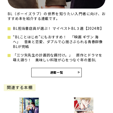
BL（ボーイズラブ）の世界を知りたい入門者に向け、お
すすめ本を紹介する連載です。
BL担当書店員が選ぶ！ マイベストBL３選【2024年】
“BLことはじめ”にもおすすめ！ 「映画 ギヴン 海
へ」 音楽と恋愛、ダブルで心揺さぶられる青春群像
BLが完結
「三ツ矢先生の計画的な餌付け。」 原作とドラマを
萌え語り！ 美味しい料理が心をつなぐ年の差BL
連載一覧
関連する本棚