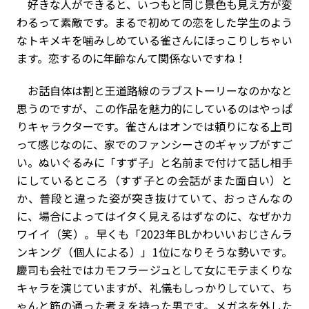
好きな人ができると、いつもと同じ景色も見え方が変
わるって素敵です。まるで初めての恋をした学生のよう
なトキメキを噛みしめている
雀さん
にほっこりしちゃい
ます。恋するのに年齢なんて関係ないですね！
お話自体は割と王道路線のラブストーリーなのかなと
思うのですが、この作品を魅力的にしているのはやっぱ
りキャラクターです。
雀さん
はオンでは頼りになる上司
って感じなのに、家でのファンシーさのギャップがすご
い。ぬいぐるみに「すず子」と名前まで付けて話し相手
にしているところ（すず子との会話がまた面白い）と
か、普段と違った姿が突き抜けていて、おっさんなの
に、場合によってはイタく見えるはずなのに、なぜかカ
ワイイ（笑）。早くも「2023年BLかわいいおじさんラ
ンキング（個人による）」1位になりそうな勢いです。
慶司も会社ではカモフラージュとして女にモテまくりな
キャラを演じていますが、礼儀もしっかりしていて、ち
ゃんと筋の通った考えを持った男です。メガネを外した