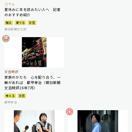
コラム
夏休みに本を読みたい人へ 記者
のおすすめ紹介
贈る
愛でる
文芸
朝日新聞文化部
文芸時評
家族のかたち 心を配り合う、一
瞬があれば 都甲幸治〈朝日新聞
文芸時評26年7月〉
考える
文芸
都甲幸治