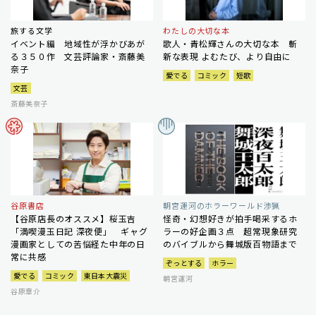
旅する文学
わたしの大切な本
イベント編 地域性が浮かびあが
歌人・青松輝さんの大切な本 斬
る３５０作 文芸評論家・斎藤美
新な表現 よむたび、より自由に
奈子
愛でる
コミック
短歌
文芸
斎藤美奈子
谷原書店
朝宮運河のホラーワールド渉猟
【谷原店長のオススメ】桜玉吉
怪奇・幻想好きが拍手喝采するホ
「満喫漫玉日記 深夜便」 ギャグ
ラーの好企画３点 超常現象研究
漫画家としての苦悩経た中年の日
のバイブルから舞城版百物語まで
常に共感
ぞっとする
ホラー
愛でる
コミック
東日本大震災
朝宮運河
谷原章介