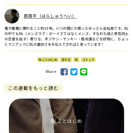
原周平（はらしゅうへい）
電子書籍に携わること約10年。いつの間にか腐ったおっさん会社員です。BL
の中でもML（メンズラブ：ボーイズではなくメンズ、すなわち成人男性同士
の恋愛を指す）寄りな、オジサン・ヤンキー・筋肉漢などを好物に、ちょっ
とマニアックにBLの面白さをお伝えできればと思っています！
BLことはじめ
恋する
BL
コミック
Share
この連載をもっと読む
BLことはじめ