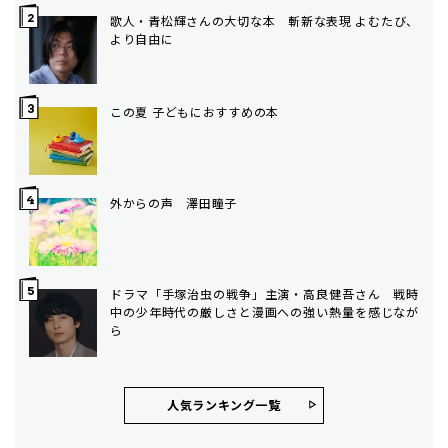
歌人・青松輝さんの大切な本 斬新な表現 よむたび、
より自由に
この夏 子どもにおすすめの本
外からの声 澤田瞳子
ドラマ「手塚治虫の戦争」主演・高良健吾さん 戦時
中の少年時代の厳しさと漫画への強い熱量を感じなが
ら
人気ランキング⼀覧