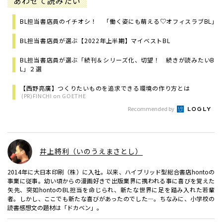
あわせて読みたい
BL担当書店員のイチオシ！ 「働く姿にも萌える♡オフィスラブBL」
BL担当書店員が選ぶ【2022年上半期】マイベストBL
BL担当書店員が選ぶ「続刊＆シリーズ化、切望！ 続きが読みたいB
L」２選
【西野亮廣】つくりたいものを追求できる環境の作り方とは
(PR)FINCHI on GOETHE
Recommended by
井上將利（いのうえまさとし）
2014年に大日本印刷（株）に入社。以来、ハイブリッド型総合書店hontoの
事業に従事。幼い頃からの漫画好きで出版業界に携われる事に喜びを覚えた
矢先、突如hontoのBL担当を命じられ、新たな世界に足を踏み入れた若輩
者。しかし、ここでも新たな喜びがあったのでした―。ちなみに、小学校の
読書感想文の題材は「ドカベン」。