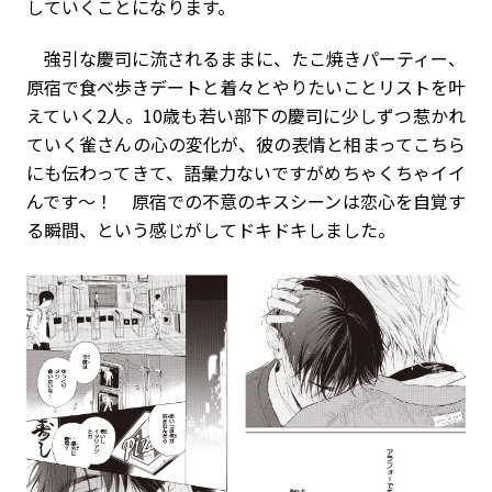
していくことになります。
強引な慶司に流されるままに、たこ焼きパーティー、
原宿で食べ歩きデートと着々とやりたいことリストを叶
えていく2人。10歳も若い部下の慶司に少しずつ惹かれ
ていく
雀さん
の心の変化が、彼の表情と相まってこちら
にも伝わってきて、語彙力ないですがめちゃくちゃイイ
んです～！ 原宿での不意のキスシーンは恋心を自覚す
る瞬間、という感じがしてドキドキしました。