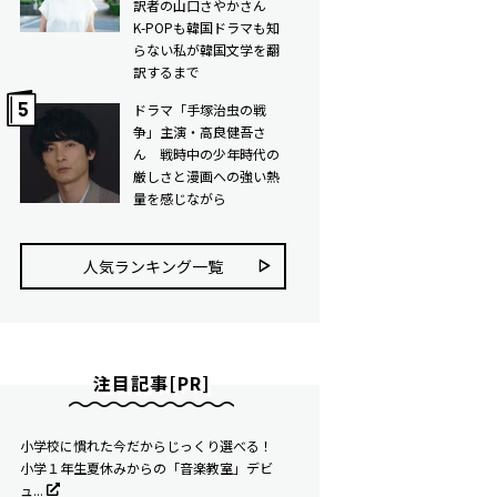
訳者の山口さやかさん
K-POPも韓国ドラマも知
らない私が韓国文学を翻
訳するまで
ドラマ「手塚治虫の戦
争」主演・高良健吾さ
ん 戦時中の少年時代の
厳しさと漫画への強い熱
量を感じながら
人気ランキング⼀覧
注目記事[PR]
小学校に慣れた今だからじっくり選べる！
小学１年生夏休みからの「音楽教室」デビ
ュ...