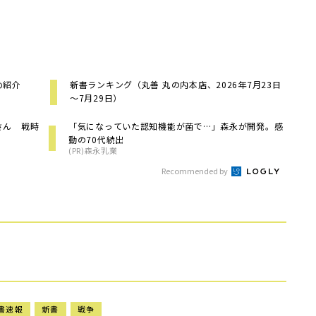
め紹介
新書ランキング（丸善 丸の内本店、2026年7月23日
～7月29日）
さん 戦時
「気になっていた認知機能が菌で…」森永が開発。感
動の70代続出
(PR)森永乳業
Recommended by
書速報
新書
戦争