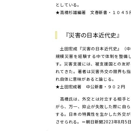
としている。
★高橋杉雄編著 文春新書・１０４５
『災害の日本近代史』
土田宏成『災害の日本近代史』（中
規模災害を経験する中で体制を整備
す。災害支援には、被支援国との友好
れてきた。著者は災害外交の限界も指
れ自体に意味があると論じる。
★土田宏成著 中公新書・９０２円
高橋氏は、外交とは対立する相手と
がら、万一、抑止が失敗した際に自ら
する。日本の特異性を生かした外交が
させられる。＝朝日新聞2023年8月5