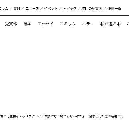
コラム
書評
ニュース
イベント
トピック
次回の読書⾯
連載一覧
好書好日
受賞作
絵本
エッセイ
コミック
ホラー
私が選ぶ本
？
えほん新定番
今めぐりたい児童文学の世界
図鑑の中の小宇宙
向性と可能性考える「ウクライナ戦争はなぜ終わらないのか」 詫摩佳代が選ぶ新書２点