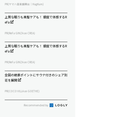
PR(ヤマハ音楽振興会｜HugKum)
上質な眠りも美髪ケアも！ 銀座で体感するR
eFa
PR(ReFa GINZA on CREA)
上質な眠りも美髪ケアも！ 銀座で体感するR
eFa
PR(ReFa GINZA on CREA)
全国の絶景ポイントにサウナ付きのシェア別
荘を展開
PR(COCO VILLA on GOETHE)
Recommended by