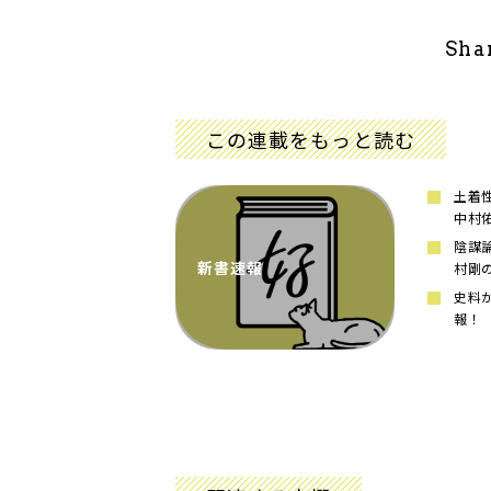
Sha
この連載をもっと読む
土着
中村
陰謀
新書速報
村剛
史料
報！