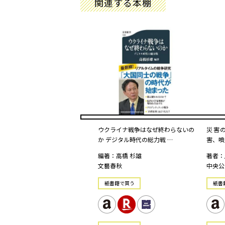
関連する本棚
ウクライナ戦争はなぜ終わらないの
災害
か デジタル時代の総力戦 …
害、噴
編著：高橋 杉雄
著者：
文藝春秋
中央公
紙書籍で買う
紙書