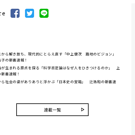
re
性から解き放ち、現代的にとらえ直す「中上健次 路地のビジョン」
佑子の新書速報！
論が生まれる原点を探る「科学否定論はなぜ人をひきつけるのか」 上
の新書速報！
から社会の姿がありありと浮かぶ「日本史の宝箱」 辻浩和の新書速
連載一覧