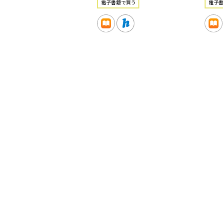
電⼦書籍で買う
電⼦