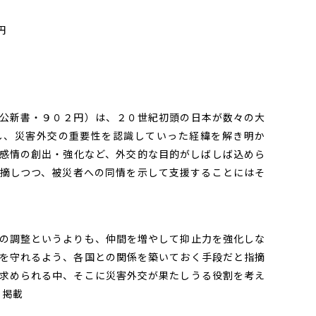
円
公新書・９０２円）は、２０世紀初頭の日本が数々の大
し、災害外交の重要性を認識していった経緯を解き明か
感情の創出・強化など、外交的な目的がしばしば込めら
摘しつつ、被災者への同情を示して支援することにはそ
の調整というよりも、仲間を増やして抑止力を強化しな
を守れるよう、各国との関係を築いておく手段だと指摘
求められる中、そこに災害外交が果たしうる役割を考え
日掲載