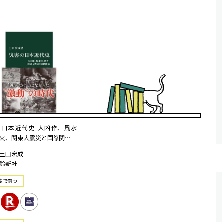
の日本近代史 大凶作、風水
火、関東大震災と国際関…
土田宏成
論新社
籍で買う