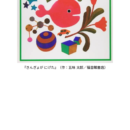
『きんぎょが にげた』（作：五味 太郎／福音館書店）