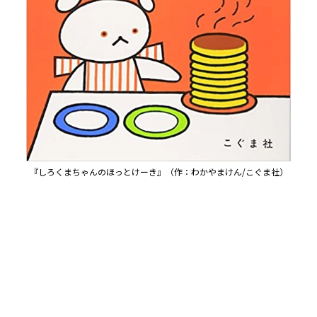
『しろくまちゃんのほっとけーき』（作：わかやまけん/こぐま社）