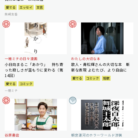
愛でる
エッセイ
文芸
柴崎友香
一穂ミチの日々漫画
わたしの大切な本
小日向まるこ「あかり」 持ち寄
歌人・青松輝さんの大切な本 斬
った寂しさが温もりに変わる（第
新な表現 よむたび、より自由に
14回）
愛でる
コミック
短歌
愛でる
コミック
一穂ミチ
谷原書店
朝宮運河のホラーワールド渉猟