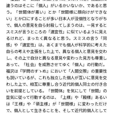
違うのはそこに「個人」がいるかいないか、であると思
う。「世間体が悪い」とか「世間様に顔向けができな
い」とか口にすることが多い日本人が没個性となりがち
で、個人の意見を自ら封殺してしまうのは、一見すると
スミスが言うところの「適宜性」に似ているように見え
るけれど、まったく異なると思う。スミスの言う「同
感」や「適宜性」は、あくまでも個人が科学的に考えた
自らの考えや主張をした上で、異なる個人と意見を交わ
し、その上で自分と異なる意見や変わった見方も尊重し
あって、「社会」を成熟させてゆく「個人」の行動だ。
福沢は『学問のすゝめ』において「人間交際」の重要性
も説いているが、これも独立した個人が互いに意見を交
わした上で、相互に尊重し合う近代的個人同士の付き合
いを前提としている。「世間体」を気にして「世間」の
空気に従って行動するのは、「上様」や「殿様」あるい
は「王様」や「領主様」が「世間様」に変わっただけ
で、個人として生きることを、そして近代的個人として