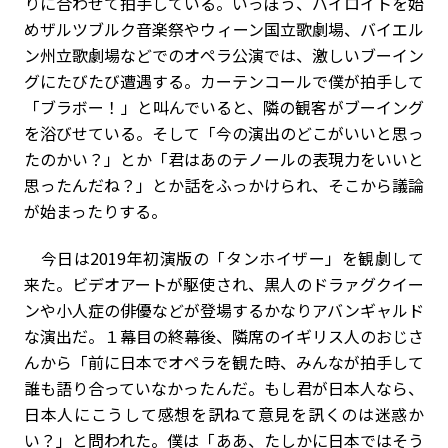
りに合わせて拍手している。いっぽう、バイロイトを始
めザルツブルク音楽祭やウィーン国立歌劇場、バイエル
ン州立歌劇場などでのオペラ公演では、激しいブーイン
グにたびたび遭遇する。カーテンコールで僕が拍手して
「ブラボー！」と叫んでいると、隣の観客がブーイング
を浴びせている。そして「今の演出のどこがいいと思っ
たのかい？」とか「君はあのテノールの表現力をいいと
思ったんだね？」とか話をふっかけられ、そこから議論
が始まったりする。
今日は2019年初演版の「タンホイザー」を観劇して
来た。ビデオアートが駆使され、黒人のドラァグクイー
ンや小人症の俳優などが登場するかなりアバンギャルド
な演出だ。１幕目の終幕後、隣席のイギリス人のおじさ
んから「前に日本でオペラを観た時、みんなが拍手して
誰も語り合っていなかったんだ。もし君が日本人なら、
日本人にこうして感想を訊ねて意見を訊くのは迷惑か
い？」と問われた。僕は「ああ、たしかに日本ではそう