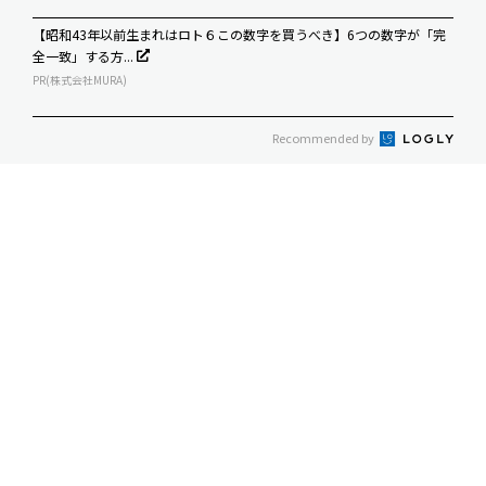
【昭和43年以前生まれはロト６この数字を買うべき】6つの数字が「完
全一致」する方...
PR(株式会社MURA)
Recommended by