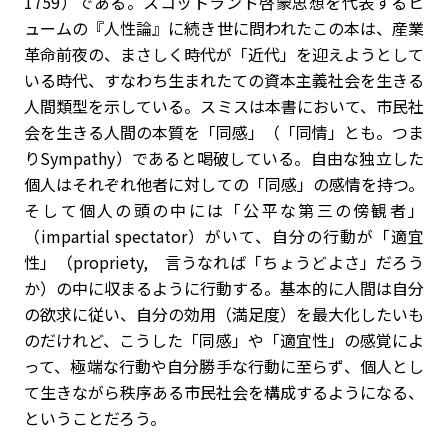
1759）である。スコットランド啓蒙思想を代表するヒ
ュームの『人性論』に続き世に問われたこの本は、産業
革命前夜の、まさしく時代が「近代」を迎えようとして
いる時代、すなわち生まれたての資本主義社会を生きる
人間類型を示している。スミスは本書において、市民社
会を生きる人間の本質を「同感」（「同情」とも。つま
りSympathy）であると喝破している。自由な独立した
個人はそれぞれ他者に対しての「同感」の感情を持つ。
そして個人の頭の中には「公平な第三の傍観者」
（impartial spectator）がいて、自分の行動が「適宜
性」（propriety, 言うなれば「ちょうどよさ」だろう
か）の中に収まるように行動する。基本的に人間は自分
の欲求に従い、自分の効用（満足度）を最大化したいも
のだけれど、こうした「同感」や「適宜性」の感覚によ
って、極端な行動や自分勝手な行動に至らず、個人とし
て生きながら秩序ある市民社会を構成するようになる、
ということだろう。