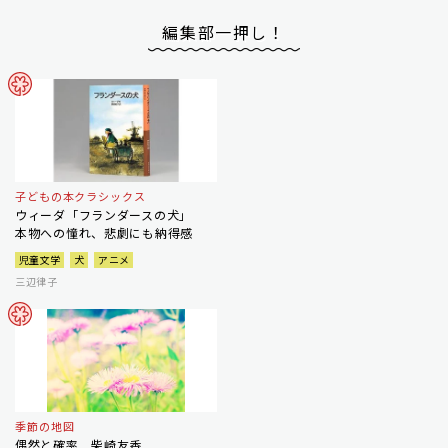
編集部一押し！
子どもの本クラシックス
ウィーダ「フランダースの犬」
本物への憧れ、悲劇にも納得感
児童文学
犬
アニメ
三辺律子
季節の地図
偶然と確率 柴崎友香