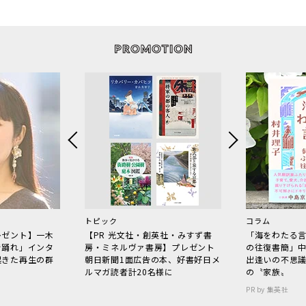
トピック
コラム
レゼント】一木
【PR 光文社・創英社・みすず書
「海をわたる
で踊れ」インタ
房・ミネルヴァ書房】プレゼント
の往復書簡」
起きた再生の群
朝日新聞1面広告の本、好書好日メ
出逢いの不思
ルマガ読者計20名様に
の〝家族〟
PR by 集英社