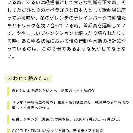
いる時、あるいは経営者として大きな判断を下す時。そ
してただひとりのオペラ好きな日本人として歌劇場に座
っている時や、冬のゲレンデのテレインパークで仲間た
ちとトリックを競い合っている時。首都高を運転してい
て、ややこしいジャンクションで譲ったり譲られたりす
る時――。あらゆる状況において僕の行動や言動の指針にな
っているのは、この２冊であるような気がしてならな
い。
あわせて読みたい
夏休みに本を読みたい人へ 記者のおすすめ紹介
ドラマ「手塚治虫の戦争」主演・高良健吾さん 戦時中の少年時代の
厳しさと漫画への強...
新書ランキング（丸善 丸の内本店、2026年7月23日～7月29日）
GOETHEとFINCHIがタッグを組み、新メディアを創設