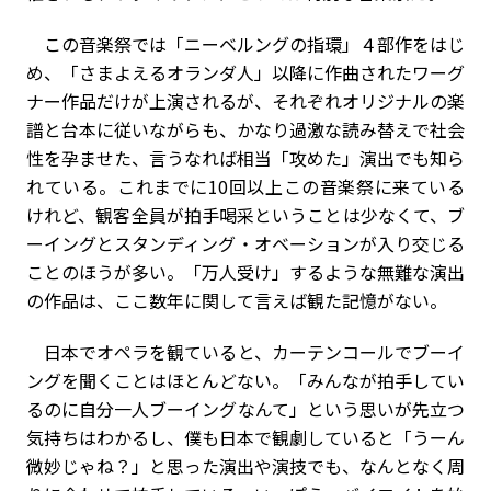
この音楽祭では「ニーベルングの指環」４部作をはじ
め、「さまよえるオランダ人」以降に作曲されたワーグ
ナー作品だけが上演されるが、それぞれオリジナルの楽
譜と台本に従いながらも、かなり過激な読み替えで社会
性を孕ませた、言うなれば相当「攻めた」演出でも知ら
れている。これまでに10回以上この音楽祭に来ている
けれど、観客全員が拍手喝采ということは少なくて、ブ
ーイングとスタンディング・オベーションが入り交じる
ことのほうが多い。「万人受け」するような無難な演出
の作品は、ここ数年に関して言えば観た記憶がない。
日本でオペラを観ていると、カーテンコールでブーイ
ングを聞くことはほとんどない。「みんなが拍手してい
るのに自分一人ブーイングなんて」という思いが先立つ
気持ちはわかるし、僕も日本で観劇していると「うーん
微妙じゃね？」と思った演出や演技でも、なんとなく周