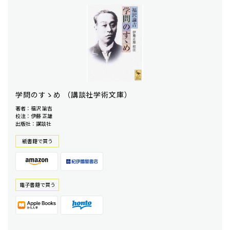
学問のすゝめ （講談社学術文庫）
著者：福沢 諭吉
校注：伊藤 正雄
出版社：講談社
紙書籍で買う
電⼦書籍で買う