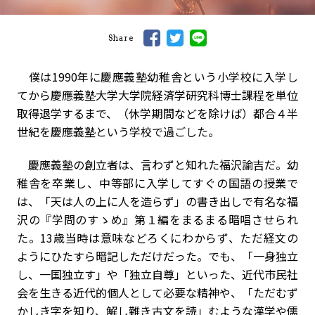
Share
僕は1990年に慶應義塾幼稚舎という小学校に入学し
てから慶應義塾大学大学院経済学研究科博士課程を単位
取得退学するまで、（休学期間などを除けば）都合４半
世紀を慶應義塾という学校で過ごした。
慶應義塾の創立者は、言わずと知れた福沢諭吉だ。幼
稚舎を卒業し、中等部に入学してすぐの国語の授業で
は、「天は人の上に人を造らず」の書き出しで有名な福
沢の『学問のすゝめ』第１編をまるまる暗唱させられ
た。13歳当時は意味などろくにわからず、ただ経文の
ようにひたすら暗記しただけだった。でも、「一身独立
し、一国独立す」や「独立自尊」といった、近代市民社
会を生きる近代的個人として必要な精神や、「ただむず
かしき字を知り、解し難き古文を読」むような漢学や儒