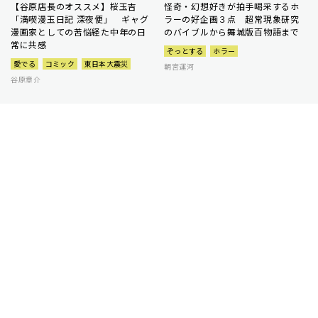
【谷原店長のオススメ】桜玉吉
怪奇・幻想好きが拍手喝采するホ
「満喫漫玉日記 深夜便」 ギャグ
ラーの好企画３点 超常現象研究
漫画家としての苦悩経た中年の日
のバイブルから舞城版百物語まで
常に共感
ぞっとする
ホラー
愛でる
コミック
東日本大震災
朝宮運河
谷原章介