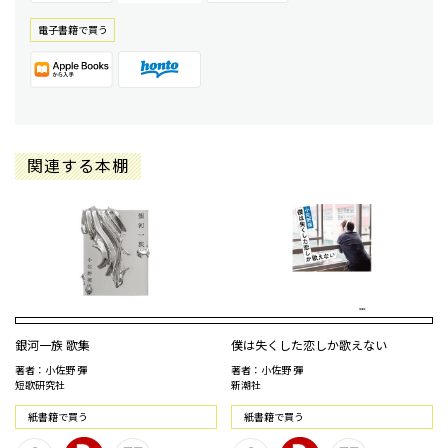
電⼦書籍で買う
関連する本棚
銀河一族 歌集
僕は失くした恋しか歌えない
著者：小佐野 彈
著者：小佐野 彈
短歌研究社
新潮社
紙書籍で買う
紙書籍で買う