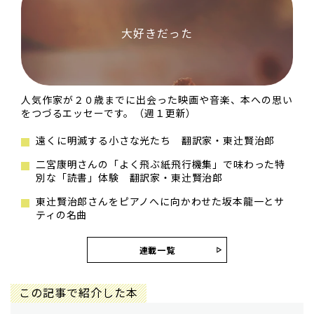
大好きだった
人気作家が２０歳までに出会った映画や音楽、本への思い
をつづるエッセーです。（週１更新）
遠くに明滅する小さな光たち 翻訳家・東辻󠄀賢治郎
二宮康明さんの「よく飛ぶ紙飛行機集」で味わった特
別な「読書」体験 翻訳家・東辻󠄀賢治郎
東辻󠄀賢治郎さんをピアノへに向かわせた坂本龍一とサ
ティの名曲
連載一覧
この記事で紹介した本