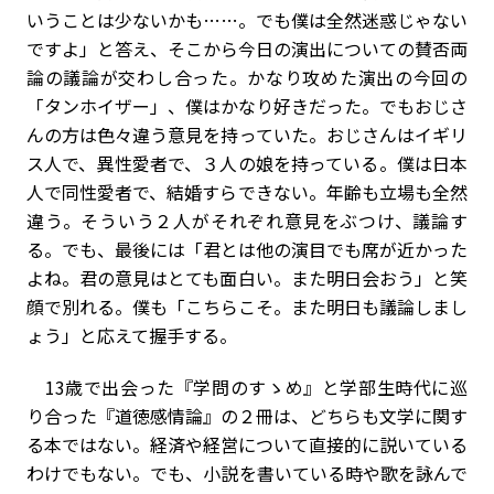
いうことは少ないかも……。でも僕は全然迷惑じゃない
ですよ」と答え、そこから今日の演出についての賛否両
論の議論が交わし合った。かなり攻めた演出の今回の
「タンホイザー」、僕はかなり好きだった。でもおじさ
んの方は色々違う意見を持っていた。おじさんはイギリ
ス人で、異性愛者で、３人の娘を持っている。僕は日本
人で同性愛者で、結婚すらできない。年齢も立場も全然
違う。そういう２人がそれぞれ意見をぶつけ、議論す
る。でも、最後には「君とは他の演目でも席が近かった
よね。君の意見はとても面白い。また明日会おう」と笑
顔で別れる。僕も「こちらこそ。また明日も議論しまし
ょう」と応えて握手する。
13歳で出会った『学問のすゝめ』と学部生時代に巡
り合った『道徳感情論』の２冊は、どちらも文学に関す
る本ではない。経済や経営について直接的に説いている
わけでもない。でも、小説を書いている時や歌を詠んで