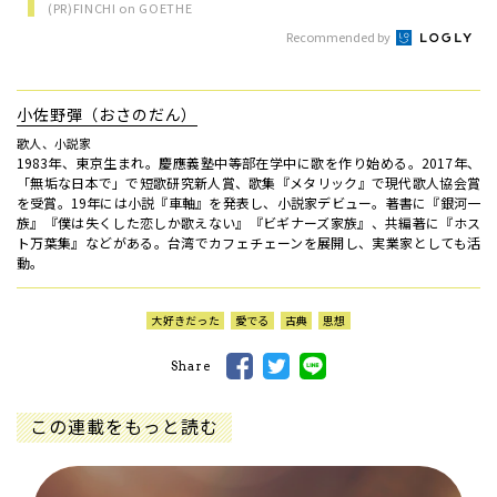
(PR)FINCHI on GOETHE
Recommended by
小佐野彈（おさのだん）
歌人、小説家
1983年、東京生まれ。慶應義塾中等部在学中に歌を作り始める。2017年、
「無垢な日本で」で短歌研究新人賞、歌集『メタリック』で現代歌人協会賞
を受賞。19年には小説『車軸』を発表し、小説家デビュー。著書に『銀河一
族』『僕は失くした恋しか歌えない』『ビギナーズ家族』、共編著に『ホス
ト万葉集』などがある。台湾でカフェチェーンを展開し、実業家としても活
動。
大好きだった
愛でる
古典
思想
Share
この連載をもっと読む