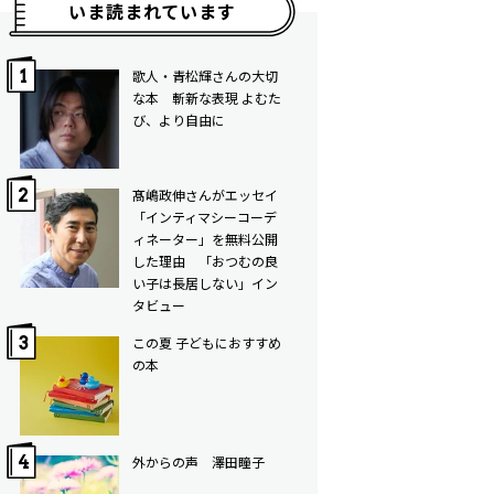
いま読まれています
歌人・青松輝さんの大切
な本 斬新な表現 よむた
び、より自由に
髙嶋政伸さんがエッセイ
「インティマシーコーデ
ィネーター」を無料公開
した理由 「おつむの良
い子は長居しない」イン
タビュー
この夏 子どもにおすすめ
の本
外からの声 澤田瞳子