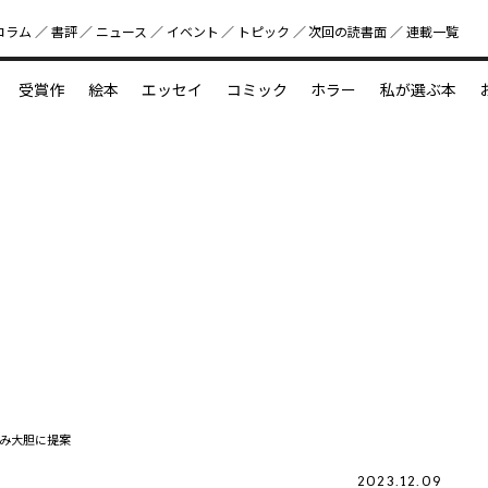
コラム
書評
ニュース
イベント
トピック
次回の読書⾯
連載一覧
好書好日
受賞作
絵本
エッセイ
コミック
ホラー
私が選ぶ本
？
えほん新定番
今めぐりたい児童文学の世界
図鑑の中の小宇宙
み大胆に提案
2023.12.09