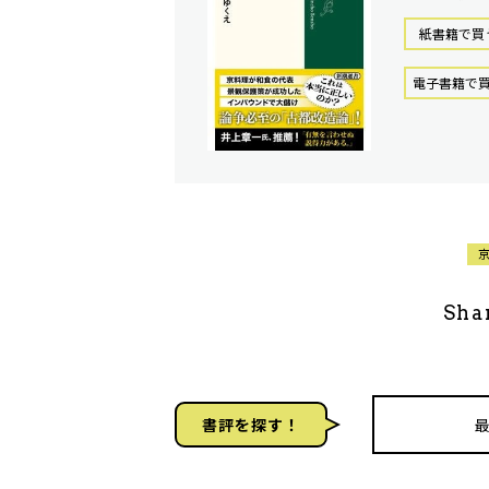
紙書籍で買
電⼦書籍で
Sha
書評を探す！