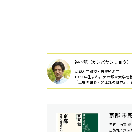
神林龍（カンバヤシリョウ）
武蔵大学教授・労働経済学
1972年生まれ。東京都立大学
『正規の世界・非正規の世界』、編
京都 未
著者：有賀 健
出版社：新潮