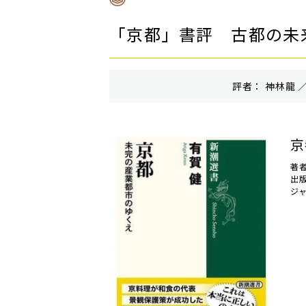
「京都」書評 古都の未
評者： 神林龍 ／
京
著者
出
ジ