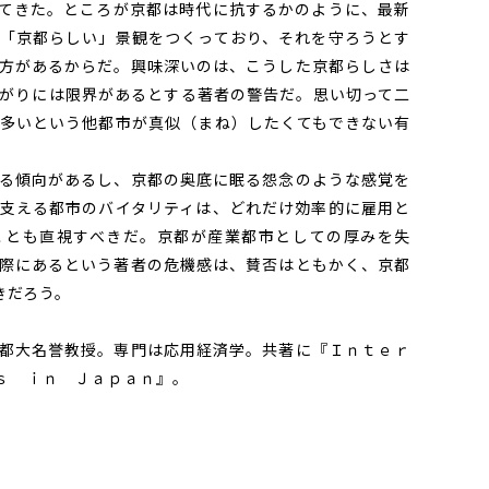
てきた。ところが京都は時代に抗するかのように、最新
「京都らしい」景観をつくっており、それを守ろうとす
方があるからだ。興味深いのは、こうした京都らしさは
がりには限界があるとする著者の警告だ。思い切って二
多いという他都市が真似（まね）したくてもできない有
る傾向があるし、京都の奥底に眠る怨念のような感覚を
支える都市のバイタリティは、どれだけ効率的に雇用と
ことも直視すべきだ。京都が産業都市としての厚みを失
際にあるという著者の危機感は、賛否はともかく、京都
きだろう。
都大名誉教授。専門は応用経済学。共著に『Ｉｎｔｅｒ
ｓ ｉｎ Ｊａｐａｎ』。