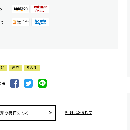
う
買う
京都
経済
考える
re
評者から探す
最新の書評をみる