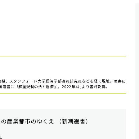
助教授、スタンフォード大学経済学部客員研究員などを経て現職。著書に
著書に『解雇規制の法と経済』。2022年4月より書評委員。
完の産業都市のゆくえ （新潮選書）
社