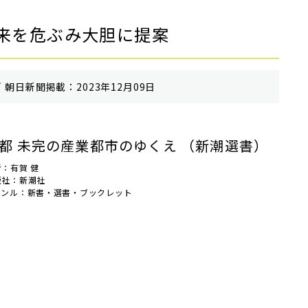
来を危ぶみ大胆に提案
 朝⽇新聞掲載：2023年12月09日
都 未完の産業都市のゆくえ （新潮選書）
：有賀 健
版社：新潮社
ャンル：新書・選書・ブックレット