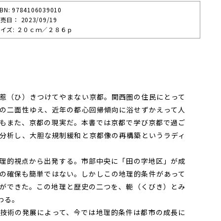
SBN: 9784106039010
売⽇： 2023/09/19
イズ: ２０ｃｍ／２８６ｐ
惹（ひ）きつけてやまない京都。関西圏の住民にとって
の二面性ゆえ、近年の都心回帰傾向に浴せずかえって人
もまた、京都の現実だ。本書では京都で学び京都で過ご
分析し、大胆な規制緩和と京都像の再構築というラディ
理的視点から出発する。市部中央に「田の字地区」が成
の確保も簡単ではない。しかしこの地理的条件があって
ができた。この地理と歴史の二つを、軛（くびき）とみ
わる。
技術の発展によって、今では地理的条件は都市の成長に