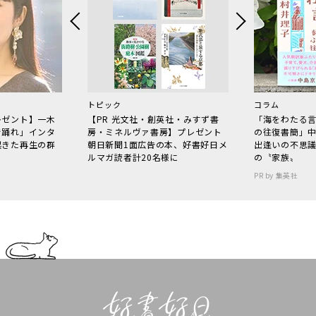
トピック
コラム
レゼント】一木
【PR 光文社・創英社・みすず書
「海をわたる
で踊れ」インタ
房・ミネルヴァ書房】プレゼント
の往復書簡」
起きた再生の群
朝日新聞1面広告の本、好書好日メ
出逢いの不思
ルマガ読者計20名様に
の〝家族〟
PR by 集英社