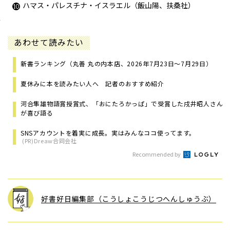
ハマス・パレスチナ・イスラエル（飯山陽、扶桑社）
あわせて読みたい
新書ランキング（丸善 丸の内本店、2026年7月23日～7月29日）
夏休みに本を読みたい人へ 記者のおすすめ紹介
河合隼雄物語賞授賞式、「おにたろかっぱ」で受賞した戌井昭人さん
が喜び語る
SNSアカウントを着実に成長。実はみんなココ使ってます。
(PR)Dreaw合同会社
Recommended by
好書好日編集部（こうしょこうじつへんしゅうぶ）