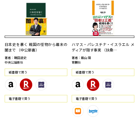
日本史を暴く 戦国の怪物から幕末の
ハマス・パレスチナ・イスラエル メ
闇まで （中公新書）
ディアが隠す事実 （扶桑…
著者：磯田道史
著者：飯山 陽
中央公論新社
育鵬社
紙書籍で買う
紙書籍で買う
電⼦書籍で買う
電⼦書籍で買う