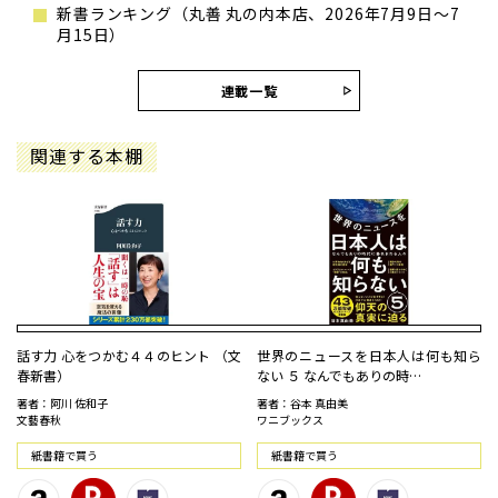
新書ランキング（丸善 丸の内本店、2026年7月9日～7
月15日）
連載一覧
関連する本棚
話す力 心をつかむ４４のヒント （文
世界のニュースを日本人は何も知ら
春新書）
ない ５ なんでもありの時…
著者：阿川 佐和子
著者：谷本 真由美
文藝春秋
ワニブックス
紙書籍で買う
紙書籍で買う