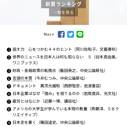
新書ランキング
一覧を見る
Share
話す力 心をつかむ４４のヒント（阿川佐和子、文藝春秋）
世界のニュースを日本人は何も知らない ５（谷本真由美、
ワニブックス）
財政・金融政策の転換点（飯田泰之、中央公論新社）
言語の本質
（今井むつみ、中央公論新社）
ドキュメント 異次元緩和（西野智彦、岩波書店）
日本企業はなぜ「強み」を捨てるのか（岩尾俊兵、光文社）
疲労とはなにか（近藤一博、講談社）
アメリカの大学生が学んでいる本物の教養（斉藤淳、ＳＢク
リエイティブ）
日本史を暴く（磯田道史、中央公論新社）