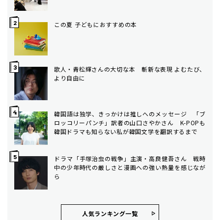
この夏 子どもにおすすめの本
歌人・青松輝さんの大切な本 斬新な表現 よむたび、
より自由に
韓国語は独学、きっかけは推しへのメッセージ 「ブ
ロッコリーパンチ」訳者の山口さやかさん K-POPも
韓国ドラマも知らない私が韓国文学を翻訳するまで
ドラマ「手塚治虫の戦争」主演・高良健吾さん 戦時
中の少年時代の厳しさと漫画への強い熱量を感じなが
ら
人気ランキング⼀覧