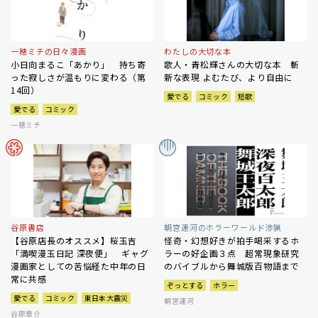
一穂ミチの日々漫画
わたしの大切な本
小日向まるこ「あかり」 持ち寄
歌人・青松輝さんの大切な本 斬
った寂しさが温もりに変わる（第
新な表現 よむたび、より自由に
14回）
愛でる
コミック
短歌
愛でる
コミック
一穂ミチ
谷原書店
朝宮運河のホラーワールド渉猟
【谷原店長のオススメ】桜玉吉
怪奇・幻想好きが拍手喝采するホ
「満喫漫玉日記 深夜便」 ギャグ
ラーの好企画３点 超常現象研究
漫画家としての苦悩経た中年の日
のバイブルから舞城版百物語まで
常に共感
ぞっとする
ホラー
愛でる
コミック
東日本大震災
朝宮運河
谷原章介