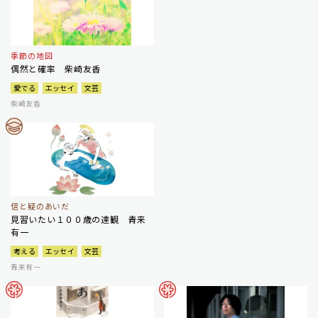
季節の地図
偶然と確率 柴崎友香
愛でる
エッセイ
文芸
柴崎友香
信と疑のあいだ
見習いたい１００歳の達観 青来
有一
考える
エッセイ
文芸
青来有一