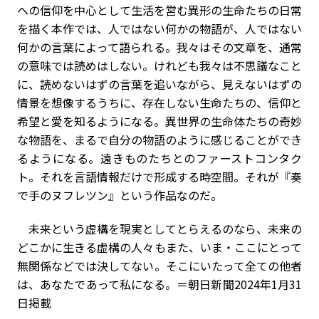
への信仰を中心として生活を営む異形の生命たちの日常
を描く本作では、人ではない何かの物語が、人ではない
何かの言葉によって語られる。我々はその文章を、通常
の意味では読めはしない。けれども我々は不思議なこと
に、読めないはずの言葉を追いながら、見えないはずの
情景を想像するうちに、存在しない生命たちの、信仰と
希望と愛を知るようになる。異世界の生命体たちの奇妙
な物語を、まるで自分の物語のように感じることができ
るようになる。遠きものたちとのファーストコンタク
ト。それを言語情報だけで形成する時空間。それが『奏
で手のヌフレツン』という作品なのだ。
未来という虚構を現実としてとらえるのなら、未来の
どこかに生きる虚構の人々もまた、いま・ここにとって
無関係などでは決してない。そこにいたって全ての他者
は、あなたであって私になる。＝朝日新聞2024年
1月31
日掲載