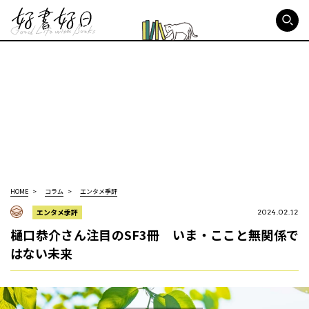
好書好日
HOME
コラム
エンタメ季評
エンタメ季評
2024.02.12
樋口恭介さん注目のSF3冊 いま・ここと無関係で
はない未来