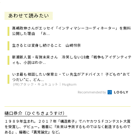
あわせて読みたい
髙嶋政伸さんがエッセイ「インティマシーコーディネーター」を無料
公開した理由 「お...
生きるとは変身し続けること 山崎怜奈
新潮新人賞・有賀未来さん 冷笑しない18歳「戦争もアイデンティテ
ィも、小説はわか...
いま最も相談したい保育士・てぃ先生がアドバイス！ 子どもの“おて
つだい”に、どん...
(PR)アタック・キュキュット｜Hugkum
Recommended by
樋口恭介（ひぐちきょうすけ）
１９８９年生まれ。２０１７年「構造素子」でハヤカワＳＦコンテスト大賞
を受賞し、デビュー。著書に『未来は予測するものではなく創造するもので
ある』、編著に『異常論文』など。