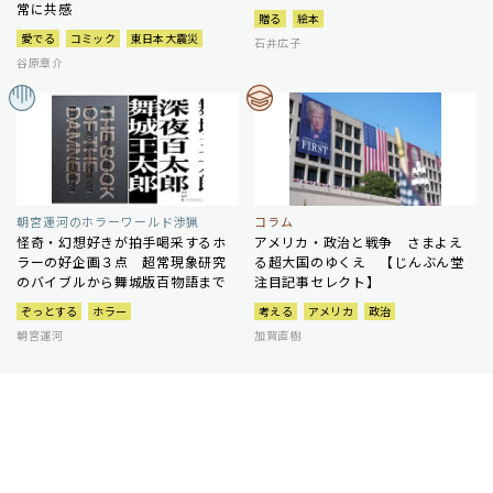
常に共感
贈る
絵本
愛でる
コミック
東日本大震災
石井広子
谷原章介
朝宮運河のホラーワールド渉猟
コラム
怪奇・幻想好きが拍手喝采するホ
アメリカ・政治と戦争 さまよえ
ラーの好企画３点 超常現象研究
る超大国のゆくえ 【じんぶん堂
のバイブルから舞城版百物語まで
注目記事セレクト】
ぞっとする
ホラー
考える
アメリカ
政治
朝宮運河
加賀直樹