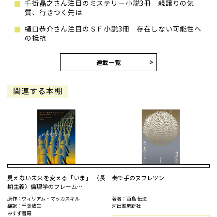
千街晶之さん注目のミステリー小説3冊 親譲りの気
質、行きつく先は
樋口恭介さん注目のＳＦ小説3冊 存在しない可能性へ
の抵抗
連載一覧
関連する本棚
見えない未来を変える「いま」 〈長
奏で手のヌフレツン
期主義〉倫理学のフレーム…
原作：ウィリアム・マッカスキル
著者：酉島 伝法
翻訳：千葉敏生
河出書房新社
みすず書房