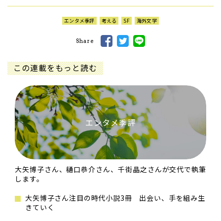
エンタメ季評
考える
SF
海外文学
Share
この連載をもっと読む
エンタメ季評
大矢博子さん、樋口恭介さん、千街晶之さんが交代で執筆
します。
大矢博子さん注目の時代小説3冊 出会い、手を組み生
きていく