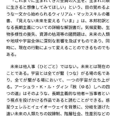
「これまでに生まれてきた全員の人生を、生まれた順
に生きると想像してみてほしい」という、目の覚めるよ
うな一文から始められるウィリアム・マッカスキルの著
書、『見えない未来を変える「いま」』は、本邦初訳と
なる長期主義についての詳細な解説書だ。気候変動、生
物多様性の喪失、資源の枯渇等の諸問題は、未来の人類
や地球や宇宙全体に深刻な影響を及ぼすものであり、同
時に、現在の行動によって変えることのできるものでも
ある。
未来は他人事（ひとごと）ではない。未来とは現在の
ことである。宇宙とは全てが繫（つな）がる場の名であ
り、全てが繫がる場において、一つの宇宙が立ち上が
る。アーシュラ・Ｋ・ル・グィン『赦（ゆる）しへの四
つの道』はそのような、長期主義的な他者＝当事者とい
う視点を投げかける作品であると読むことができる。惑
星ウェレルとイェイオーウェイを背景に、分岐を遂げた
遠い未来の人類たちの奴隷制、階層社会、性差別などの