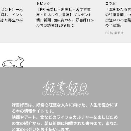
トピック
コラム
レゼント】一木
【PR 光文社・創英社・みすず書
「海をわたる
で踊れ」インタ
房・ミネルヴァ書房】プレゼント
の往復書簡」
起きた再生の群
朝日新聞1面広告の本、好書好日メ
出逢いの不思
ルマガ読者計20名様に
の〝家族〟
PR by 集英社
好書好日は、好奇心旺盛な人々に向けた、人生を豊かにす
る本の情報サイトです。
映画やアート、食などのライフ＆カルチャーを楽しむため
の本の紹介から、朝日新聞に掲載された書評まで、あなた
と本の出会いをお手伝いします。