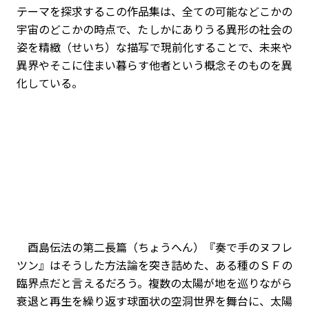
テーマを探求するこの作品集は、全ての可能などこかの
宇宙のどこかの時点で、たしかにありうる異形の社会の
姿を精緻（せいち）な描写で現前化することで、未来や
異界やそこに住まい暮らす他者という概念そのものを異
化している。
酉島伝法の第二長篇（ちょうへん）『奏で手のヌフレ
ツン』はそうした方法論を突き詰めた、ある種のＳＦの
臨界点だと言えるだろう。複数の太陽が地を巡りながら
衰退と再生を繰り返す球面状の空洞世界を舞台に、太陽