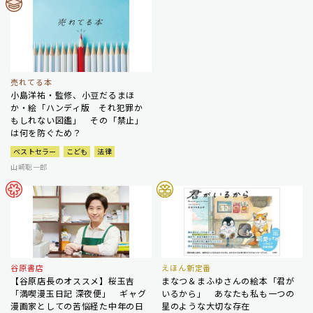
売れてる本
小島洋祐・監修、小豆だるまほ
か・絵「ハンディ版 それ犯罪か
もしれない図鑑」 その「禁止」
は何を防ぐため？
ベストセラー
こども
法律
山崎聡一郎
谷原書店
えほん新定番
【谷原店長のオススメ】桜玉吉
まなつ＆まふゆさんの絵本「君が
「満喫漫玉日記 深夜便」 ギャグ
いるから」 あなたも私も一つの
漫画家としての苦悩経た中年の日
星のような大切な存在