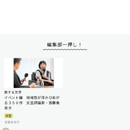
編集部一押し！
旅する文学
イベント編 地域性が浮かびあが
る３５０作 文芸評論家・斎藤美
奈子
文芸
斎藤美奈子