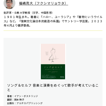
福嶋亮大（フクシマリョウタ）
批評家・立教大学教授（文学、中国思想）
１９８１年生まれ。著書に『ハロー、ユーラシア』や『書物というウイル
ス』など。『復興文化論――日本的創造の系譜』でサントリー学芸賞。２０２３
年４月より書評委員。
ソング＆セルフ 音楽と演奏をめぐって歌手が考えているこ
と
著者：イアン・ボストリッジ
翻訳：岡本 時子
出版社：アルテスパブリッシング