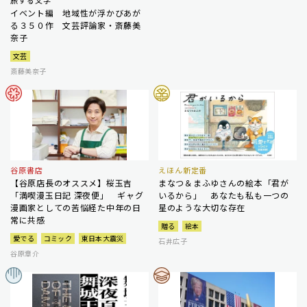
旅する文学
イベント編 地域性が浮かびあが
る３５０作 文芸評論家・斎藤美
奈子
文芸
斎藤美奈子
谷原書店
えほん新定番
【谷原店長のオススメ】桜玉吉
まなつ＆まふゆさんの絵本「君が
「満喫漫玉日記 深夜便」 ギャグ
いるから」 あなたも私も一つの
漫画家としての苦悩経た中年の日
星のような大切な存在
常に共感
贈る
絵本
愛でる
コミック
東日本大震災
石井広子
谷原章介