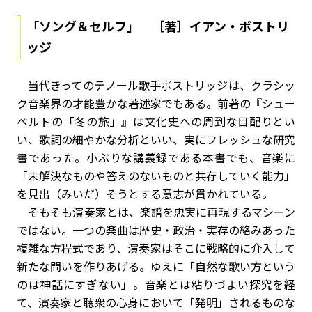
「ソング＆セルフ」 ［著］イアン・ボストリ
ッジ
当代きってのテノール歌手ボストリッジは、クラシッ
ク音楽界の才能豊かな著述家でもある。前著の『シュー
ベルトの「冬の旅」』は文化史への周到な目配りとい
い、歌詞の細やかな分析といい、実にフレッシュな研究
書であった。小ぶりな講義録である本書でも、音楽に
「未解決なものや答えのないものと共存していく能力」
を見出（みいだ）そうとする意志が貫かれている。
そもそも演奏家とは、楽譜を忠実に再現するマシーン
ではない。一つの楽曲は歴史・政治・実存の絡みあった
複雑な方程式であり、演奏家はそこに戦略的に介入して
新たな問いを作りあげる。ゆえに「自然な歌い方という
のは神話にすぎない」。音楽とは粘りづよい探究を経
て、演奏家と聴衆の心身において「発明」されるものな