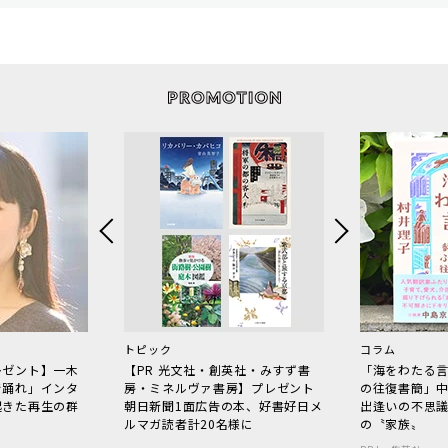
トピック
コラム
レゼント】一木
【PR 光文社・創英社・みすず書
「海をわたる
で踊れ」インタ
房・ミネルヴァ書房】プレゼント
の往復書簡」
起きた再生の群
朝日新聞1面広告の本、好書好日メ
出逢いの不思
ルマガ読者計20名様に
の〝家族〟