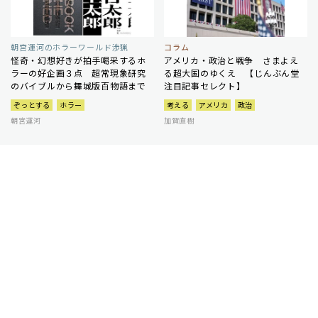
朝宮運河のホラーワールド渉猟
コラム
怪奇・幻想好きが拍手喝采するホ
アメリカ・政治と戦争 さまよえ
ラーの好企画３点 超常現象研究
る超大国のゆくえ 【じんぶん堂
のバイブルから舞城版百物語まで
注目記事セレクト】
ぞっとする
ホラー
考える
アメリカ
政治
朝宮運河
加賀直樹