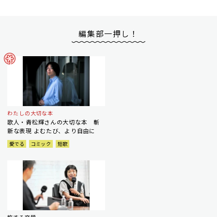
編集部一押し！
わたしの大切な本
歌人・青松輝さんの大切な本 斬
新な表現 よむたび、より自由に
愛でる
コミック
短歌