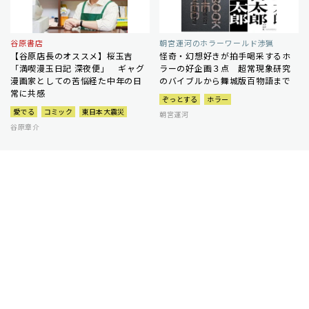
谷原書店
朝宮運河のホラーワールド渉猟
【谷原店長のオススメ】桜玉吉
怪奇・幻想好きが拍手喝采するホ
「満喫漫玉日記 深夜便」 ギャグ
ラーの好企画３点 超常現象研究
漫画家としての苦悩経た中年の日
のバイブルから舞城版百物語まで
常に共感
ぞっとする
ホラー
愛でる
コミック
東日本大震災
朝宮運河
谷原章介