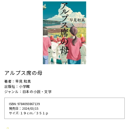
アルプス席の母
著者：早見 和真
出版社：小学館
ジャンル：日本の小説・文学
ISBN: 9784093867139
発売⽇： 2024/03/15
サイズ: １９ｃｍ／３５１ｐ