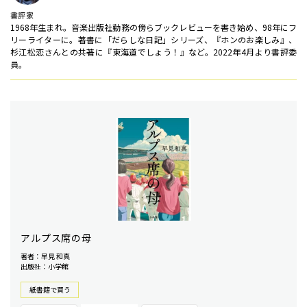
書評家
1968年生まれ。音楽出版社勤務の傍らブックレビューを書き始め、98年にフ
リーライターに。著書に「だらしな日記」シリーズ、『ホンのお楽しみ』、
杉江松恋さんとの共著に『東海道でしょう！』など。2022年4月より書評委
員。
アルプス席の母
著者：早見 和真
出版社：小学館
紙書籍で買う