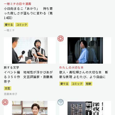
一穂ミチの日々漫画
小日向まるこ「あかり」 持ち寄
った寂しさが温もりに変わる（第
14回）
愛でる
コミック
一穂ミチ
旅する文学
わたしの大切な本
イベント編 地域性が浮かびあが
歌人・青松輝さんの大切な本 斬
る３５０作 文芸評論家・斎藤美
新な表現 よむたび、より自由に
奈子
愛でる
コミック
短歌
文芸
斎藤美奈子