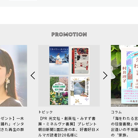
トピック
コラム
レゼント】一木
【PR 光文社・創英社・みすず書
「海をわたる
で踊れ」インタ
房・ミネルヴァ書房】プレゼント
の往復書簡」
起きた再生の群
朝日新聞1面広告の本、好書好日メ
出逢いの不思
ルマガ読者計20名様に
の〝家族〟