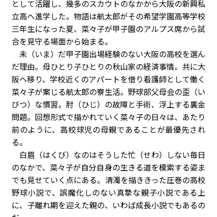
として活躍し、幾多のスカウトのなかから大阪の新興私
立高へ進学した。物語は航太郎がその希望学園高等学校
三年生になった夏、菜々子が甲子園のアルプス席から試
合を見守る場面から始まる。
未（いま）だ甲子園出場経験のない大阪の高校を選ん
だ理由。母ひとり子ひとりの秋山家の経済事情。共に大
阪へ移り、学校近くのアパートを借り看護師として働く
菜々子が案じる航太郎の寮生活。野球部父母会の歪（い
びつ）な慣習。肘（ひじ）の故障と手術、浮上する裏金
問題。回想形式で描かれていく菜々子の日々は、あたり
前のように、高校球児の母親であることが最優先され
る。
白眉（はくび）なのはそうした忙（せわ）しない毎日
のなかで、菜々子が自分自身の生きる道を模索する姿ま
でも見せていく点にある。清濁を描ききった圧巻の高校
野球小説で、誤魔化しのない真摯な親子小説である上
に、子離れ期を迎えた親の、いわば成長小説でもあるの