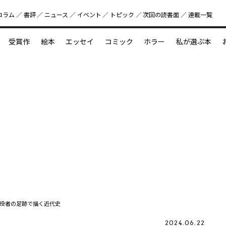
コラム
書評
ニュース
イベント
トピック
次回の読書⾯
連載一覧
好書好日
受賞作
絵本
エッセイ
コミック
ホラー
私が選ぶ本
？
えほん新定番
今めぐりたい児童文学の世界
図鑑の中の小宇宙
役者の足跡で描く近代史
2024.06.22