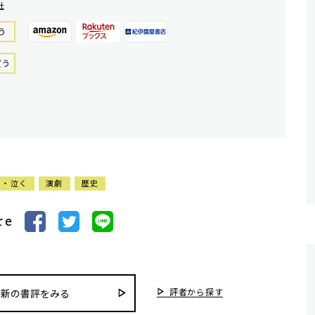
社
う
買う
う・泣く
演劇
歴史
re
評者から探す
最新の書評をみる