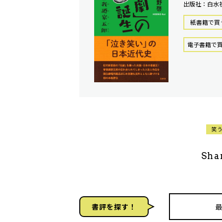
出版社：白水
紙書籍で買
電⼦書籍で
笑
Sha
書評を探す！