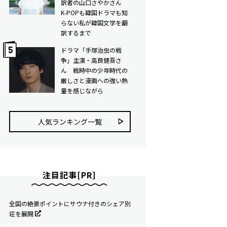
訳者の山口さやかさん
K-POPも韓国ドラマも知
らない私が韓国文学を翻
訳するまで
ドラマ「手塚治虫の戦
争」主演・高良健吾さ
ん 戦時中の少年時代の
厳しさと漫画への強い熱
量を感じながら
人気ランキング⼀覧
注目記事[PR]
全国の絶景ポイントにサウナ付きのシェア別
荘を展開