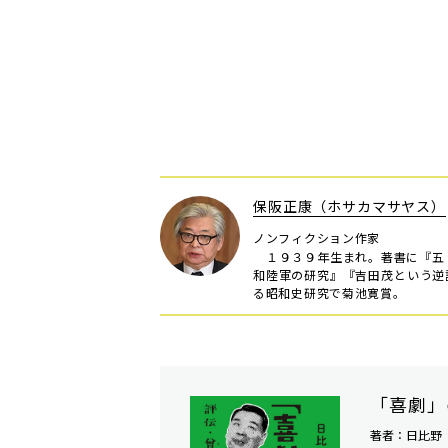
保阪正康（ホサカマサヤス）
ノンフィクション作家
１９３９年生まれ。著書に『五
和陸軍の研究』『吉田茂という逆
る昭和史研究で菊池寛賞。
「喜劇」
著者：日比野