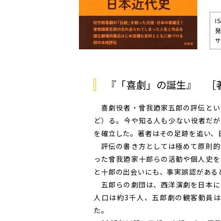
I
発
サ
『「喜劇」の誕生』 ［
喜劇役者・曾我廼家五郎の評伝とい
ど）る。今や知る人も少ない役者だが
を確立した。著者はその足跡を追い、
評伝の書き方としては極めて原則的
った曾我廼家十郎らの活動や個人史を
と十郎の出会いにも、事実誤認がある
五郎らの劇団は、西洋演劇を日本に
人口は約3千人、五郎劇の観客動員は
た。