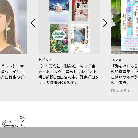
トピック
コラム
レゼント】一木
【PR 光文社・創英社・みすず書
「海をわたる
で踊れ」インタ
房・ミネルヴァ書房】プレゼント
の往復書簡」
起きた再生の群
朝日新聞1面広告の本、好書好日メ
出逢いの不思
ルマガ読者計20名様に
の〝家族〟
PR by 集英社