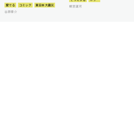
愛でる
コミック
東日本大震災
朝宮運河
谷原章介