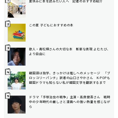
夏休みに本を読みたい人へ 記者のおすすめ紹介
この夏 子どもにおすすめの本
歌人・青松輝さんの大切な本 斬新な表現 よむたび、
より自由に
韓国語は独学、きっかけは推しへのメッセージ 「ブ
ロッコリーパンチ」訳者の山口さやかさん K-POPも
韓国ドラマも知らない私が韓国文学を翻訳するまで
ドラマ「手塚治虫の戦争」主演・高良健吾さん 戦時
中の少年時代の厳しさと漫画への強い熱量を感じなが
ら