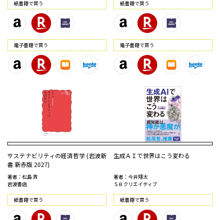
紙書籍で買う
紙書籍で買う
電⼦書籍で買う
電⼦書籍で買う
サステナビリティの経済哲学 (岩波新
生成ＡＩで世界はこう変わる
書 新赤版 2027)
著者：松島 斉
著者：今井翔太
岩波書店
ＳＢクリエイティブ
紙書籍で買う
紙書籍で買う