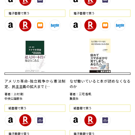
電⼦書籍で買う
電⼦書籍で買う
アメリカ革命-独立戦争から憲法制
なぜ働いていると本が読めなくなる
定、民主主義の拡大まで (…
のか
著者：上村 剛
著者：三宅 香帆
中央公論新社
集英社
紙書籍で買う
紙書籍で買う
電⼦書籍で買う
電⼦書籍で買う