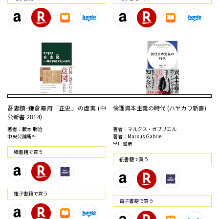
吾妻鏡-鎌倉幕府「正史」の虚実 (中
倫理資本主義の時代 (ハヤカワ新書)
公新書 2814)
著者：藪本 勝治
著者：マルクス・ガブリエル
中央公論新社
著者：Markus Gabriel
早川書房
紙書籍で買う
紙書籍で買う
電⼦書籍で買う
電⼦書籍で買う