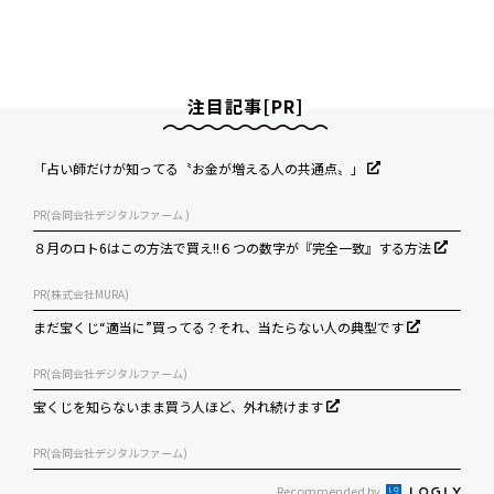
注目記事[PR]
「占い師だけが知ってる〝お金が増える人の共通点〟」
PR(合同会社デジタルファーム )
８月のロト6はこの方法で買え!!６つの数字が『完全一致』する方法
PR(株式会社MURA)
まだ宝くじ“適当に”買ってる？それ、当たらない人の典型です
PR(合同会社デジタルファーム)
宝くじを知らないまま買う人ほど、外れ続けます
PR(合同会社デジタルファーム)
Recommended by