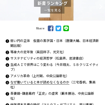
新書ランキング
一覧を見る
Share
弱い円の正体 仮面の黒字国・日本（唐鎌大輔、日本経済新
聞出版）
等身大の定年後（奥田祥子、光文社）
サステナビリティの経済哲学（松島斉、岩波書店）
生成ＡＩで世界はこう変わる（今井翔太、ＳＢクリエイティ
ブ）
アメリカ革命（上村剛、中央公論新社）
なぜ働いていると本が読めなくなるのか
（三宅香帆、集英
社）
吾妻鏡−鎌倉幕府「正史」の虚実（藪本勝治、中央公論新
社）
倫理資本主義の時代（マルクス・ガブリエル、早川書房）