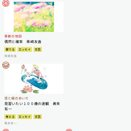
季節の地図
偶然と確率 柴崎友香
愛でる
エッセイ
文芸
柴崎友香
信と疑のあいだ
見習いたい１００歳の達観 青来
有一
考える
エッセイ
文芸
青来有一