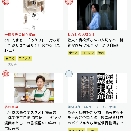
一穂ミチの日々漫画
わたしの大切な本
小日向まるこ「あかり」 持ち寄
歌人・青松輝さんの大切な本 斬
った寂しさが温もりに変わる（第
新な表現 よむたび、より自由に
14回）
愛でる
コミック
短歌
愛でる
コミック
一穂ミチ
谷原書店
朝宮運河のホラーワールド渉猟
【谷原店長のオススメ】桜玉吉
怪奇・幻想好きが拍手喝采するホ
「満喫漫玉日記 深夜便」 ギャグ
ラーの好企画３点 超常現象研究
漫画家としての苦悩経た中年の日
のバイブルから舞城版百物語まで
常に共感
ぞっとする
ホラー