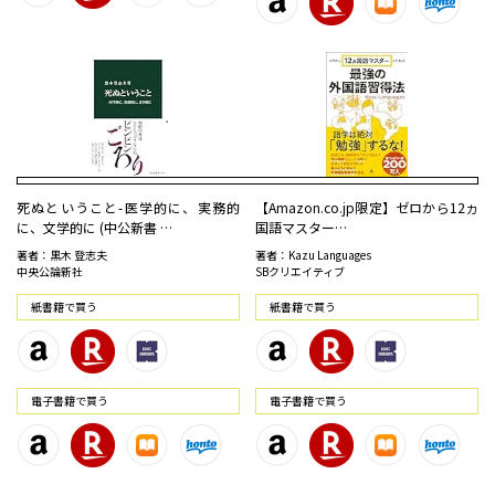
死ぬということ-医学的に、実務的
【Amazon.co.jp限定】ゼロから12ヵ
に、文学的に (中公新書 …
国語マスター…
著者：黒木 登志夫
著者：Kazu Languages
中央公論新社
SBクリエイティブ
紙書籍で買う
紙書籍で買う
電⼦書籍で買う
電⼦書籍で買う