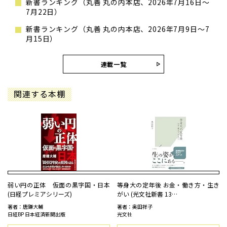
新書ランキング（丸善 丸の内本店、2026年7月16日～
7月22日）
新書ランキング（丸善 丸の内本店、2026年7月9日～7
月15日）
連載一覧
関連する本棚
弱い円の正体 仮面の黒字国・日本
等身大の定年後 お金・働き方・生き
(日経プレミアシリーズ)
がい (光文社新書 13…
著者：唐鎌大輔
著者：奥田祥子
日経BP 日本経済新聞出版
光文社