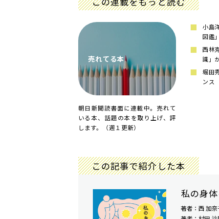
この連載をもっと読む
小島
図鑑
西林
売れてる本
識」
堀田
ンス
朝日新聞読書面に連載中。売れて
いる本、話題の本を取り上げ、評
します。（週１更新）
この記事で紹介した本
私の身体
著者：西 加奈
著者：村田 沙