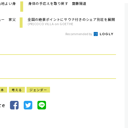
心地よい身
身体の手応えを取り戻す 齋藤陽道
ュー 家父
全国の絶景ポイントにサウナ付きのシェア別荘を展開
(PR)COCO VILLA on GOETHE
Recommended by
る本
考える
ジェンダー
re