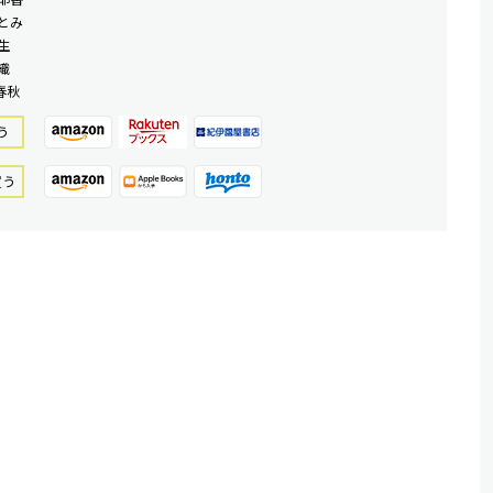
とみ
生
織
春秋
う
買う