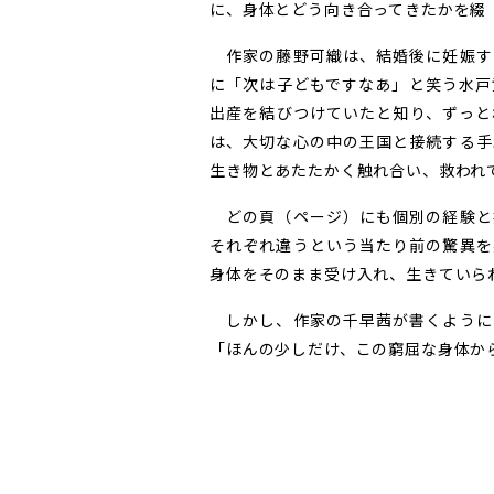
に、身体とどう向き合ってきたかを綴
作家の藤野可織は、結婚後に妊娠す
に「次は子どもですなあ」と笑う水戸
出産を結びつけていたと知り、ずっと
は、大切な心の中の王国と接続する手
生き物とあたたかく触れ合い、救われ
どの頁（ページ）にも個別の経験と
それぞれ違うという当たり前の驚異を
身体をそのまま受け入れ、生きていら
しかし、作家の千早茜が書くように
「ほんの少しだけ、この窮屈な身体か