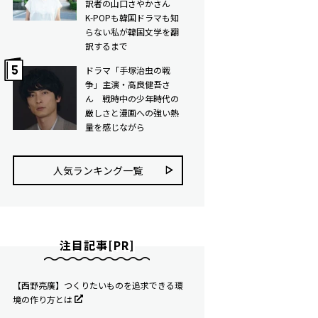
訳者の山口さやかさん
K-POPも韓国ドラマも知
らない私が韓国文学を翻
訳するまで
ドラマ「手塚治虫の戦
争」主演・高良健吾さ
ん 戦時中の少年時代の
厳しさと漫画への強い熱
量を感じながら
人気ランキング⼀覧
注目記事[PR]
【西野亮廣】つくりたいものを追求できる環
境の作り方とは