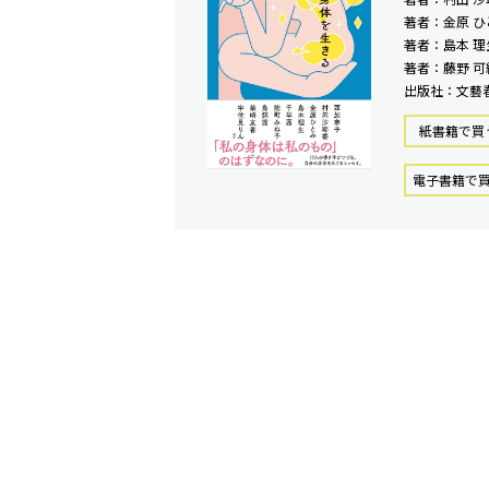
著者：金原 ひ
著者：島本 理
著者：藤野 可
出版社：文藝
紙書籍で買
電⼦書籍で