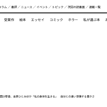
コラム
書評
ニュース
イベント
トピック
次回の読書⾯
連載一覧
好書好日
受賞作
絵本
エッセイ
コミック
ホラー
私が選ぶ本
？
えほん新定番
今めぐりたい児童文学の世界
図鑑の中の小宇宙
田沙耶香、金原ひとみほか「私の身体を生きる」 自分との違い想像する豊かさ