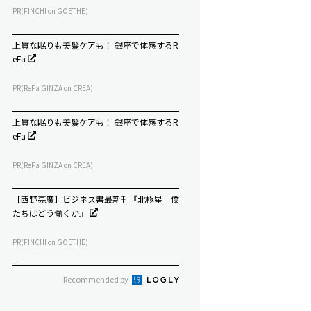
PR(FINCHI on GOETHE)
上質な眠りも美髪ケアも！ 銀座で体感するR
eFa
PR(ReFa GINZA on CREA)
上質な眠りも美髪ケアも！ 銀座で体感するR
eFa
PR(ReFa GINZA on CREA)
【西野亮廣】ビジネス書最新刊『北極星 僕
たちはどう働くか』
PR(FINCHI on GOETHE)
Recommended by