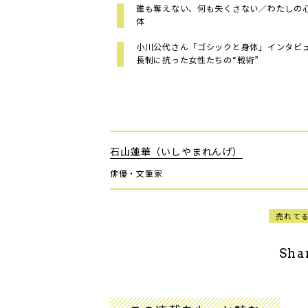
誰も奪えない、何も失くさない／わたしの
体
小川公代さん「ゴシックと身体」インタビ
長制に抗った女性たちの“戦術”
石山蓮華（いしやまれんげ）
俳優・文筆家
売れて
Sha