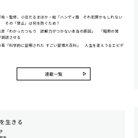
洋祐・監修、小豆だるまほか・絵「ハンディ版 それ犯罪かもしれない
」 その「禁止」は何を防ぐため？
克彦「わかったつもり 読解力がつかない本当の原因」 「暗黙の常
が誤読させる
秀吾「科学的に証明された すごい習慣大百科」 人生を変えうるエビデ
連載一覧
を生きる
子
耶香