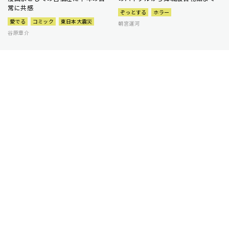
常に共感
ぞっとする
ホラー
愛でる
コミック
東日本大震災
朝宮運河
谷原章介