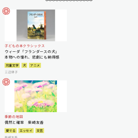
子どもの本クラシックス
ウィーダ「フランダースの犬」
本物への憧れ、悲劇にも納得感
児童文学
犬
アニメ
三辺律子
季節の地図
偶然と確率 柴崎友香
愛でる
エッセイ
文芸
柴崎友香