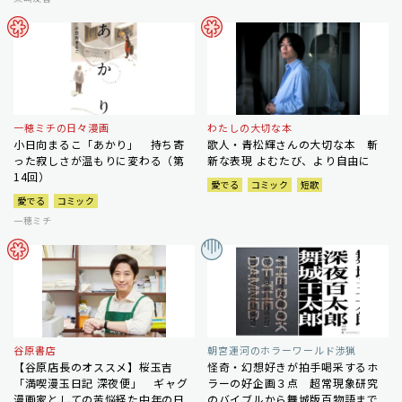
一穂ミチの日々漫画
わたしの大切な本
小日向まるこ「あかり」 持ち寄
歌人・青松輝さんの大切な本 斬
った寂しさが温もりに変わる（第
新な表現 よむたび、より自由に
14回）
愛でる
コミック
短歌
愛でる
コミック
一穂ミチ
谷原書店
朝宮運河のホラーワールド渉猟
【谷原店長のオススメ】桜玉吉
怪奇・幻想好きが拍手喝采するホ
「満喫漫玉日記 深夜便」 ギャグ
ラーの好企画３点 超常現象研究
漫画家としての苦悩経た中年の日
のバイブルから舞城版百物語まで