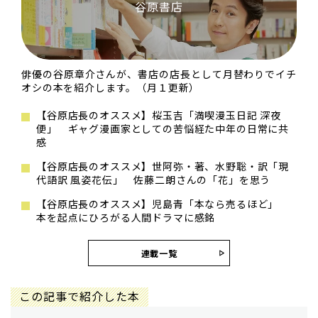
谷原書店
俳優の谷原章介さんが、書店の店長として月替わりでイチ
オシの本を紹介します。（月１更新）
【谷原店長のオススメ】桜玉吉「満喫漫玉日記 深夜
便」 ギャグ漫画家としての苦悩経た中年の日常に共
感
【谷原店長のオススメ】世阿弥・著、水野聡・訳「現
代語訳 風姿花伝」 佐藤二朗さんの「花」を思う
【谷原店長のオススメ】児島青「本なら売るほど」
本を起点にひろがる人間ドラマに感銘
連載一覧
この記事で紹介した本