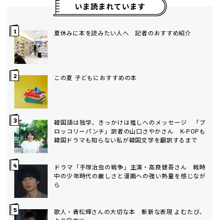
いま読まれています
夏休みに本を読みたい人へ 記者のおすすめ紹介
この夏 子どもにおすすめの本
韓国語は独学、きっかけは推しへのメッセージ 「ブ
ロッコリーパンチ」訳者の山口さやかさん K-POPも
韓国ドラマも知らない私が韓国文学を翻訳するまで
ドラマ「手塚治虫の戦争」主演・高良健吾さん 戦時
中の少年時代の厳しさと漫画への強い熱量を感じなが
ら
歌人・青松輝さんの大切な本 斬新な表現 よむたび、