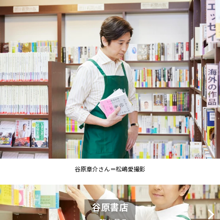
谷原章介さん＝松嶋愛撮影
谷原書店