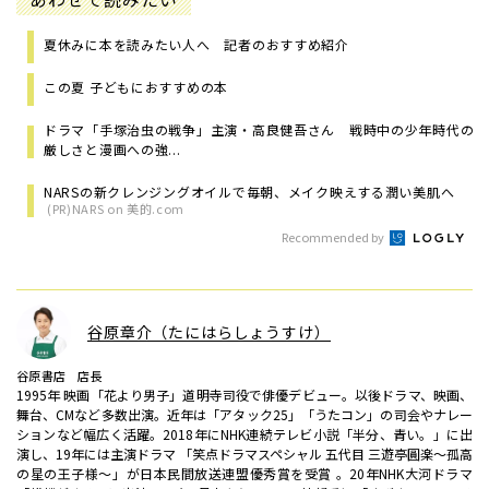
夏休みに本を読みたい人へ 記者のおすすめ紹介
この夏 子どもにおすすめの本
ドラマ「手塚治虫の戦争」主演・高良健吾さん 戦時中の少年時代の
厳しさと漫画への強...
NARSの新クレンジングオイルで毎朝、メイク映えする潤い美肌へ
(PR)NARS on 美的.com
Recommended by
谷原章介（たにはらしょうすけ）
谷原書店 店長
1995年 映画「花より男子」道明寺司役で俳優デビュー。以後ドラマ、映画、
舞台、CMなど多数出演。近年は「アタック25」「うたコン」の司会やナレー
ションなど幅広く活躍。2018年にNHK連続テレビ小説「半分、青い。」に出
演し、19年には主演ドラマ 「笑点ドラマスペシャル 五代目 三遊亭圓楽～孤高
の星の王子様～」が日本民間放送連盟優秀賞を受賞 。20年NHK大河ドラマ