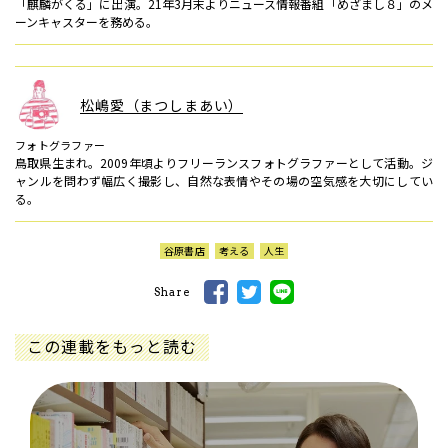
「麒麟がくる」に出演。21年3月末よりニュース情報番組「めざまし８」のメ
ーンキャスターを務める。
松嶋愛（まつしまあい）
フォトグラファー
鳥取県生まれ。2009年頃よりフリーランスフォトグラファーとして活動。ジ
ャンルを問わず幅広く撮影し、自然な表情やその場の空気感を大切にしてい
る。
谷原書店
考える
人生
Share
この連載をもっと読む