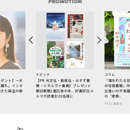
トピック
コラム
レゼント】一木
【PR 光文社・創英社・みすず書
「海をわたる
で踊れ」インタ
房・ミネルヴァ書房】プレゼント
の往復書簡」
起きた再生の群
朝日新聞1面広告の本、好書好日メ
出逢いの不思
ルマガ読者計20名様に
の〝家族〟
PR by 集英社