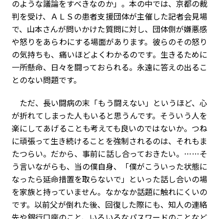
のような議論をすべきなのか」。本の中では、京都の裁
判を受け、ＡＬＳの患者支援団体が主催した記者会見場
で、山本さんが問いかけた質問に対し、団体側が嫌悪感
や怒りをあらわにする場面があります。彼らのその怒り
の気持ちも、痛いほどよくわかるのです。生きるために
一所懸命、日々を闘っておられる。永遠に答えの出るこ
とのない問題です。
ただ、長い闘病の末「もう闘えない」というほど、心
が折れてしまった人もいると思うんです。そういう人を
楽にしてあげることも考えても良いのではないか。つね
に頑張って生き続けることを強制されるのは、それもま
たつらい。だから、事前に話し合っておきたい。……そ
う言いながらも、当の僕自身、「僕がこういった状態に
なったら延命措置を取らないで」といった話し合いの場
を家族と持っていません。なかなか話題に触れにくいの
です。以前父が倒れた後、回復した際にも、知人の連絡
先や銀行口座のこと、いろいろなパスワードのことなど