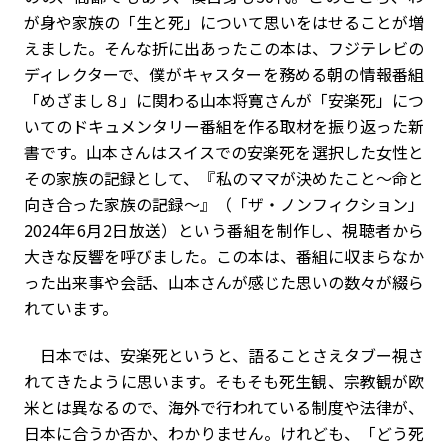
が身や家族の「生と死」について思いをはせることが増
えました。そんな折に出あったこの本は、フジテレビの
ディレクターで、僕がキャスターを務める朝の情報番組
「めざまし８」に関わる山本将寛さんが「安楽死」につ
いてのドキュメンタリー番組を作る取材を振り返った新
書です。山本さんはスイスでの安楽死を選択した女性と
その家族の記録として、『私のママが決めたこと～命と
向き合った家族の記録～』（「ザ・ノンフィクション」
2024年6月2日放送）という番組を制作し、視聴者から
大きな反響を呼びました。この本は、番組に収まらなか
った出来事や会話、山本さんが感じた思いの数々が綴ら
れています。
日本では、安楽死というと、語ることさえタブー視さ
れてきたように思います。そもそも死生観、宗教観が欧
米とは異なるので、海外で行われている制度や法律が、
日本に合うか否か、わかりません。けれども、「どう死