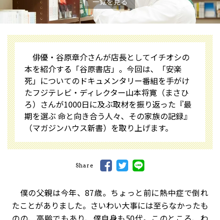
一覧を見る
俳優・谷原章介さんが店長としてイチオシの
本を紹介する「谷原書店」。今回は、「安楽
死」についてのドキュメンタリー番組を手がけ
たフジテレビ・ディレクター山本将寛（まさひ
ろ）さんが1000日に及ぶ取材を振り返った『最
期を選ぶ 命と向き合う人々、その家族の記録』
（マガジンハウス新書）を取り上げます。
Share
僕の父親は今年、87歳。ちょっと前に熱中症で倒れ
たことがありました。さいわい大事には至らなかったも
のの、高齢でもあり、僕自身も50代。このところ、わ