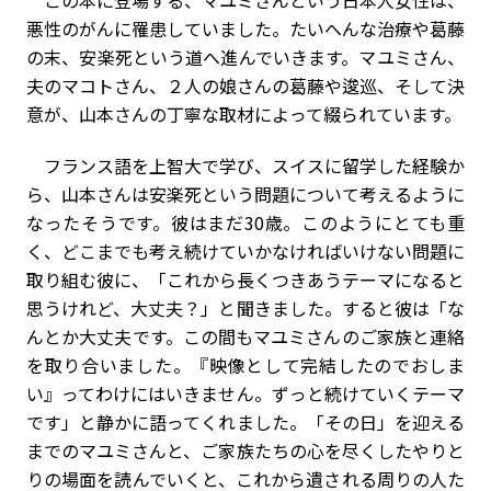
この本に登場する、マユミさんという日本人女性は、
悪性のがんに罹患していました。たいへんな治療や葛藤
の末、安楽死という道へ進んでいきます。マユミさん、
夫のマコトさん、２人の娘さんの葛藤や逡巡、そして決
意が、山本さんの丁寧な取材によって綴られています。
フランス語を上智大で学び、スイスに留学した経験か
ら、山本さんは安楽死という問題について考えるように
なったそうです。彼はまだ30歳。このようにとても重
く、どこまでも考え続けていかなければいけない問題に
取り組む彼に、「これから長くつきあうテーマになると
思うけれど、大丈夫？」と聞きました。すると彼は「な
んとか大丈夫です。この間もマユミさんのご家族と連絡
を取り合いました。『映像として完結したのでおしま
い』ってわけにはいきません。ずっと続けていくテーマ
です」と静かに語ってくれました。「その日」を迎える
までのマユミさんと、ご家族たちの心を尽くしたやりと
りの場面を読んでいくと、これから遺される周りの人た