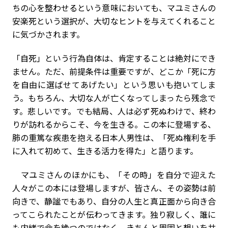
ちの心を整わせるという意味においても、マユミさんの
安楽死という選択が、大切なヒントを与えてくれること
に気づかされます。
「自死」という行為自体は、肯定することは絶対にでき
ません。ただ、前提条件は重要ですが、どこか「死に方
を自由に選ばせてあげたい」という思いも抱いてしま
う。もちろん、大切な人が亡くなってしまったら残念で
す。悲しいです。でも結局、人は必ず死ぬわけで、終わ
りが訪れるからこそ、今を生きる。この本に登場する、
肺の重篤な疾患を抱える日本人男性は、「死ぬ権利を手
に入れて初めて、生きる活力を得た」と語ります。
マユミさんのほかにも、「その時」を自分で迎えた
人々がこの本には登場しますが、皆さん、その姿勢は前
向きで、静謐でもあり、自分の人生と真正面から向き合
ってこられたことが伝わってきます。独り寂しく、誰に
も内緒で命を絶つのではなく、きちんと周囲と想いを共