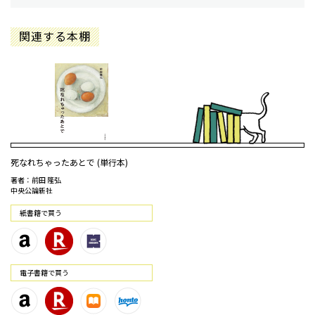
関連する本棚
死なれちゃったあとで (単行本)
著者：前田 隆弘
中央公論新社
紙書籍で買う
電⼦書籍で買う