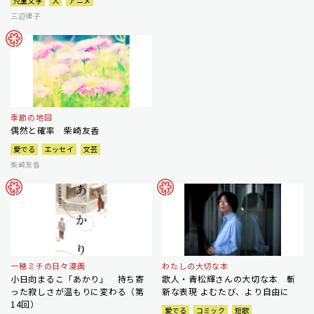
児童文学
犬
アニメ
三辺律子
季節の地図
偶然と確率 柴崎友香
愛でる
エッセイ
文芸
柴崎友香
一穂ミチの日々漫画
わたしの大切な本
小日向まるこ「あかり」 持ち寄
歌人・青松輝さんの大切な本 斬
った寂しさが温もりに変わる（第
新な表現 よむたび、より自由に
14回）
愛でる
コミック
短歌