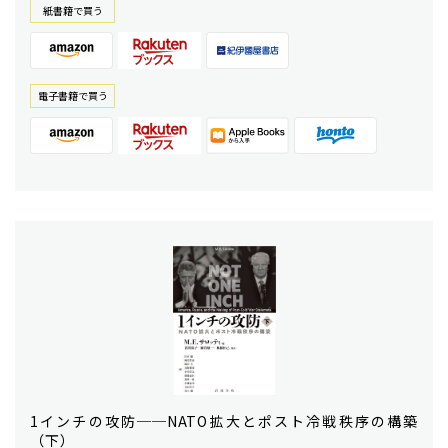
紙書籍で買う
電⼦書籍で買う
1インチの攻防──NATO拡大とポスト冷戦秩序の構築
（下）