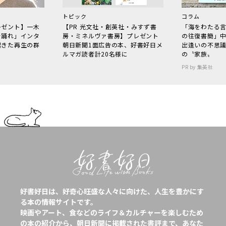
トピック
コラム
レゼント】一木
【PR 光文社・創英社・みすず書
「海をわたる
で踊れ」インタ
房・ミネルヴァ書房】プレゼント
の往復書簡」
起きた再生の群
朝日新聞1面広告の本、好書好日メ
出逢いの不思
ルマガ読者計20名様に
の〝家族〟
PR by 集英社
好書好日は、好奇心旺盛な人々に向けた、人生を豊かにす
る本の情報サイトです。
映画やアート、食などのライフ＆カルチャーを楽しむため
の本の紹介から、朝日新聞に掲載された書評まで、あなた