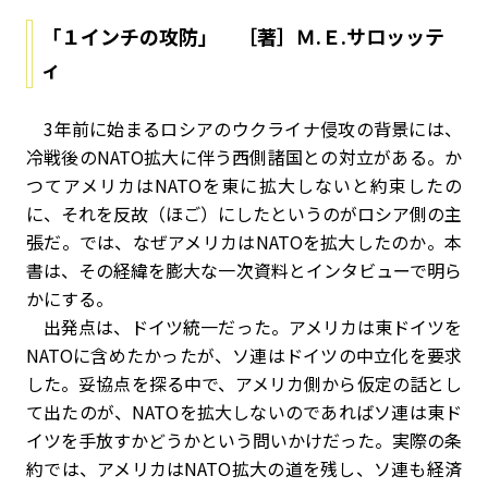
「１インチの攻防」 ［著］Ｍ.Ｅ.サロッッテ
ィ
3年前に始まるロシアのウクライナ侵攻の背景には、
冷戦後のNATO拡大に伴う西側諸国との対立がある。か
つてアメリカはNATOを東に拡大しないと約束したの
に、それを反故（ほご）にしたというのがロシア側の主
張だ。では、なぜアメリカはNATOを拡大したのか。本
書は、その経緯を膨大な一次資料とインタビューで明ら
かにする。
出発点は、ドイツ統一だった。アメリカは東ドイツを
NATOに含めたかったが、ソ連はドイツの中立化を要求
した。妥協点を探る中で、アメリカ側から仮定の話とし
て出たのが、NATOを拡大しないのであればソ連は東ド
イツを手放すかどうかという問いかけだった。実際の条
約では、アメリカはNATO拡大の道を残し、ソ連も経済