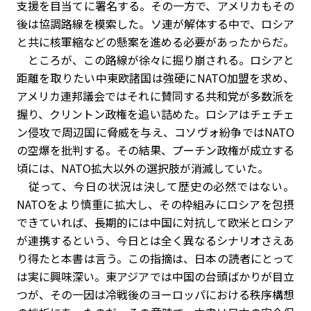
支援を目当てに署名する。その一方で、アメリカもその
後は協調路線を模索した。ソ連が解体する中で、ロシア
と共に核軍縮などの懸案を進める必要があったからだ。
ところが、この路線が徐々に掘り崩される。ロシアと
距離を取りたい中東欧諸国は強硬にNATO加盟を求め、
アメリカ連邦議会ではそれに賛同する共和党が多数派を
握り、クリントン政権を追い詰めた。ロシアはチェチェ
ン侵攻で周辺国に脅威を与え、コソヴォ紛争ではNATO
の空爆を批判する。その結果、プーチン政権が成立する
頃には、NATO拡大以外の選択肢が消滅していた。
従って、今日の状況は決して歴史の必然ではない。
NATOをより慎重に拡大し、その枠組みにロシアを包摂
できていれば、長期的には中国に対抗して欧米とロシア
が連携するという、今日とは全く異なるシナリオさえあ
り得たと本書は言う。この指摘は、日本の読者にとって
は実に興味深い。東アジアでは中国の台頭ばかりが目立
つが、その一因は冷戦後のヨーロッパにおける秩序構想