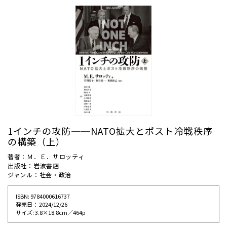
1インチの攻防──NATO拡大とポスト冷戦秩序
の構築（上）
著者：Ｍ．Ｅ．サロッティ
出版社：岩波書店
ジャンル：社会・政治
ISBN: 9784000616737
発売⽇： 2024/12/26
サイズ: 3.8×18.8cm／464p