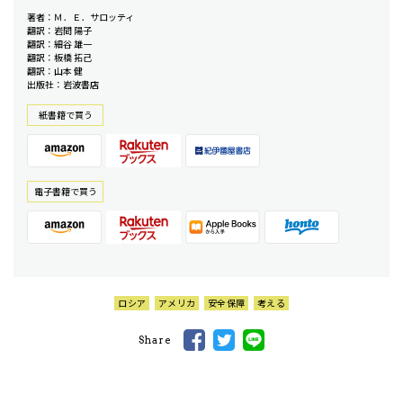
著者：Ｍ．Ｅ．サロッティ
翻訳：岩間 陽子
翻訳：細谷 雄一
翻訳：板橋 拓己
翻訳：山本 健
出版社：岩波書店
紙書籍で買う
電⼦書籍で買う
ロシア
アメリカ
安全保障
考える
Share