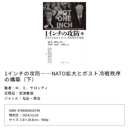
1インチの攻防──NATO拡大とポスト冷戦秩序
の構築（下）
著者：Ｍ．Ｅ．サロッティ
出版社：岩波書店
ジャンル：社会・政治
ISBN: 9784000616744
発売⽇： 2024/12/26
サイズ: 3.8×18.8cm／464p