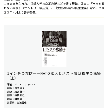
１９８０年生まれ。首都大学東京准教授などを経て現職。著書に『市民を雇
わない国家』（サントリー学芸賞）、『女性のいない民主主義』など。２０
２３年４月より書評委員。
1インチの攻防──NATO拡大とポスト冷戦秩序の構築
（上）
著者：Ｍ．Ｅ．サロッティ
翻訳：岩間 陽子
翻訳：細谷 雄一
翻訳：板橋 拓己
翻訳：山本 健
出版社：岩波書店