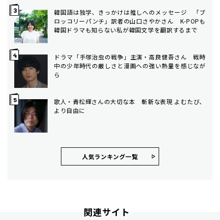
韓国語は独学、きっかけは推しへのメッセージ 「ブ
ロッコリーパンチ」訳者の山口さやかさん K-POPも
韓国ドラマも知らない私が韓国文学を翻訳するまで
ドラマ「手塚治虫の戦争」主演・高良健吾さん 戦時
中の少年時代の厳しさと漫画への強い熱量を感じなが
ら
歌人・青松輝さんの大切な本 斬新な表現 よむたび、
より自由に
人気ランキング⼀覧
関連サイト