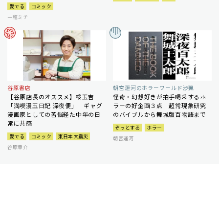
愛でる
コミック
一穂ミチ
谷原書店
朝宮運河のホラーワールド渉猟
【谷原店長のオススメ】桜玉吉
怪奇・幻想好きが拍手喝采するホ
「満喫漫玉日記 深夜便」 ギャグ
ラーの好企画３点 超常現象研究
漫画家としての苦悩経た中年の日
のバイブルから舞城版百物語まで
常に共感
ぞっとする
ホラー
愛でる
コミック
東日本大震災
朝宮運河
谷原章介