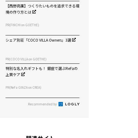
【西野亮廣】つくりたいものを追求できる環
境の作り方とは
PR(FINCHI on GOETHE)
シェア別荘「COCO VILLA Owners」3選
PR(COCO VILLA on GOETHE)
特別な名入れギフトも！ 銀座で選ぶReFaの
上質ケア
PR(ReFa GINZA on CREA)
Recommended by