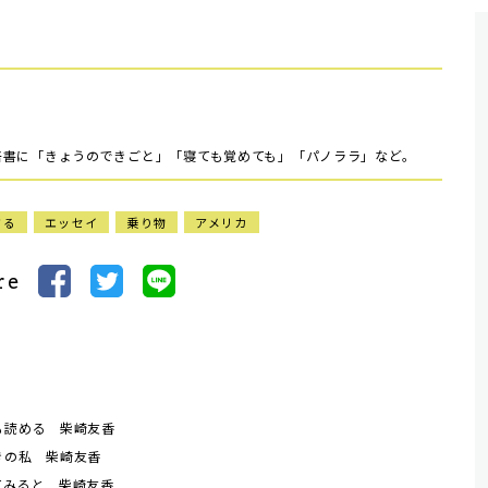
。著書に「きょうのできごと」「寝ても覚めても」「パノララ」など。
する
エッセイ
乗り物
アメリカ
re
も読める 柴崎友香
きの私 柴崎友香
てみると 柴崎友香