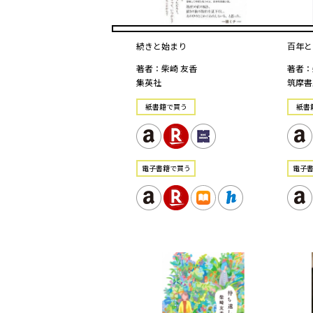
続きと始まり
百年と
著者：柴崎 友香
著者：
集英社
筑摩書
紙書籍で買う
紙書
電⼦書籍で買う
電⼦