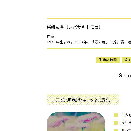
柴崎友香（シバサキトモカ）
作家
1973年生まれ。2014年、「春の庭」で芥川賞
季節の地図
旅
Sha
この連載をもっと読む
こう
長生
測っ