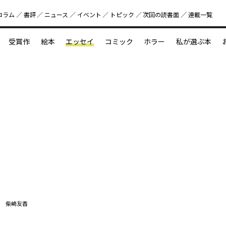
コラム
書評
ニュース
イベント
トピック
次回の読書⾯
連載一覧
好書好日
受賞作
絵本
エッセイ
コミック
ホラー
私が選ぶ本
？
えほん新定番
今めぐりたい児童文学の世界
図鑑の中の小宇宙
 柴崎友香