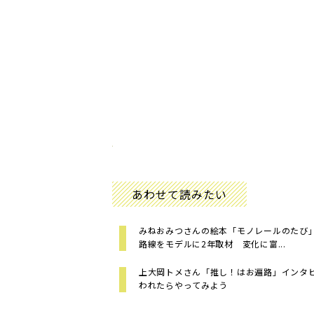
あわせて読みたい
みねおみつさんの絵本「モノレールのたび
路線をモデルに2年取材 変化に富...
上大岡トメさん「推し！はお遍路」インタ
われたらやってみよう