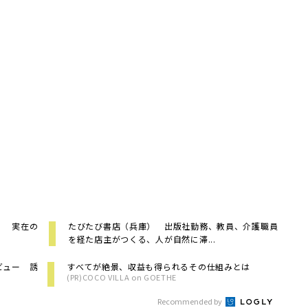
」 実在の
たびたび書店（兵庫） 出版社勤務、教員、介護職員
を経た店主がつくる、人が自然に滞...
ビュー 誘
すべてが絶景、収益も得られるその仕組みとは
(PR)COCO VILLA on GOETHE
Recommended by