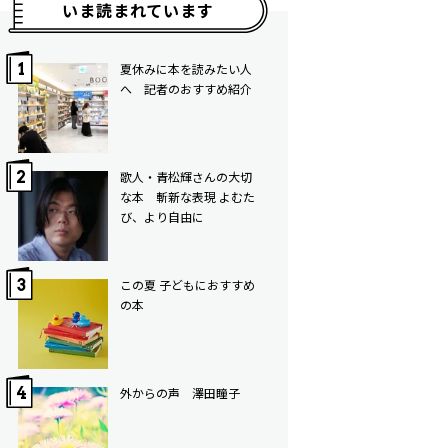
いま読まれています
夏休みに本を読みたい人
へ 記者のおすすめ紹介
歌人・青松輝さんの大切
な本 斬新な表現 よむた
び、より自由に
この夏 子どもにおすすめ
の本
外からの声 澤田瞳子