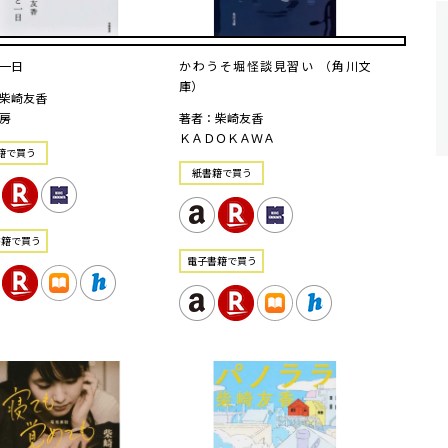
一日
かわうそ堀怪談見習い （角川文
庫）
柴崎友香
房
著者：柴崎友香
ＫＡＤＯＫＡＷＡ
籍で買う
紙書籍で買う
書籍で買う
電⼦書籍で買う