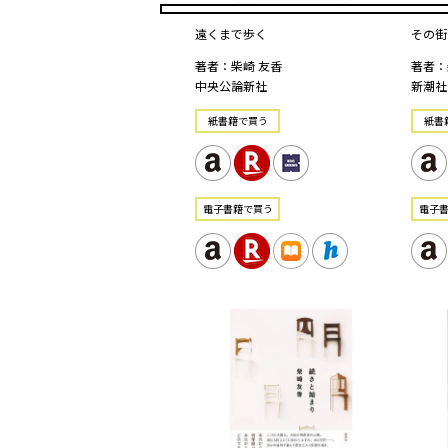
遠くまで歩く
その街
著者：柴崎 友香
著者：
中央公論新社
新潮社
紙書籍で買う
紙書
電⼦書籍で買う
電⼦