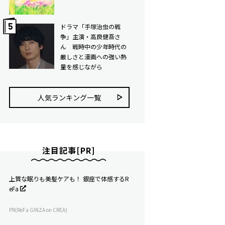
ドラマ「手塚治虫の戦
争」主演・高良健吾さ
ん 戦時中の少年時代の
厳しさと漫画への強い熱
量を感じながら
人気ランキング⼀覧
注目記事[PR]
上質な眠りも美髪ケアも！ 銀座で体感するR
eFa
PR(ReFa GINZA on CREA)