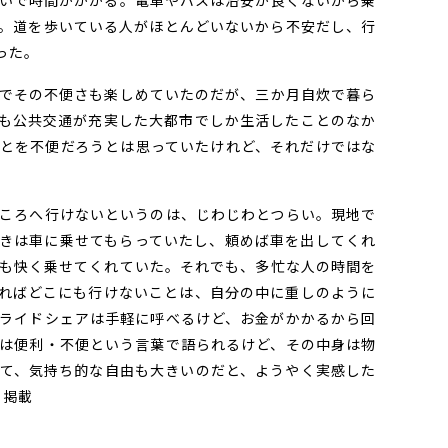
いで時間がかかる。電車やバスは治安が良くないから乗
。道を歩いている人がほとんどいないから不安だし、行
った。
でその不便さも楽しめていたのだが、三か月自炊で暮ら
も公共交通が充実した大都市でしか生活したことのなか
とを不便だろうとは思っていたけれど、それだけではな
ころへ行けないというのは、じわじわとつらい。現地で
きは車に乗せてもらっていたし、頼めば車を出してくれ
も快く乗せてくれていた。それでも、多忙な人の時間を
ればどこにも行けないことは、自分の中に重しのように
ライドシェアは手軽に呼べるけど、お金がかかるから回
は便利・不便という言葉で語られるけど、その中身は物
て、気持ち的な自由も大きいのだと、ようやく実感した
日掲載