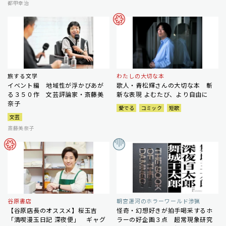
都甲幸治
旅する文学
わたしの大切な本
イベント編 地域性が浮かびあが
歌人・青松輝さんの大切な本 斬
る３５０作 文芸評論家・斎藤美
新な表現 よむたび、より自由に
奈子
愛でる
コミック
短歌
文芸
斎藤美奈子
谷原書店
朝宮運河のホラーワールド渉猟
【谷原店長のオススメ】桜玉吉
怪奇・幻想好きが拍手喝采するホ
「満喫漫玉日記 深夜便」 ギャグ
ラーの好企画３点 超常現象研究