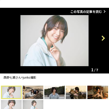
この写真の記事を読む
Previous
Next
1
7
西野七瀬さん=junko撮影