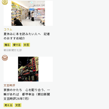
コラム
夏休みに本を読みたい人へ 記者
のおすすめ紹介
贈る
愛でる
文芸
朝日新聞文化部
文芸時評
家族のかたち 心を配り合う、一
瞬があれば 都甲幸治〈朝日新聞
文芸時評26年7月〉
考える
文芸