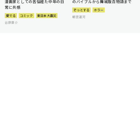
漫画家としての苦悩経た中年の日
のバイブルから舞城版百物語まで
常に共感
ぞっとする
ホラー
愛でる
コミック
東日本大震災
朝宮運河
谷原章介