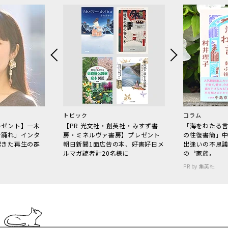
トピック
コラム
レゼント】一木
【PR 光文社・創英社・みすず書
「海をわたる
で踊れ」インタ
房・ミネルヴァ書房】プレゼント
の往復書簡」
起きた再生の群
朝日新聞1面広告の本、好書好日メ
出逢いの不思
ルマガ読者計20名様に
の〝家族〟
PR by 集英社