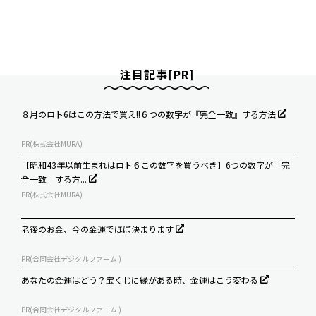
注目記事[PR]
８月のロト6はこの方法で買え!!６つの数字が『完全一致』する方法
PR(株式会社MURA)
【昭和43年以前生まれはロト６この数字を買うべき】6つの数字が「完
全一致」する方...
PR(株式会社MURA)
老後のお金、今の金運でほぼ決まります
PR(合同会社デジタルファーム )
あなたの金運はどう？宝くじに縁がある時、金運はこう変わる
PR(合同会社デジタルファーム )