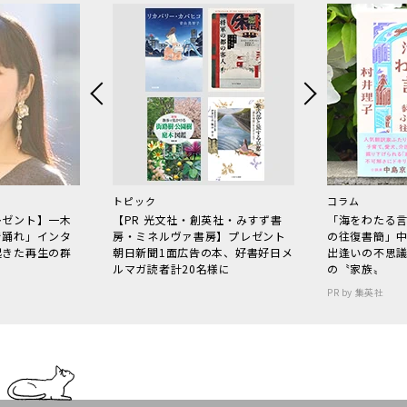
トピック
コラム
レゼント】一木
【PR 光文社・創英社・みすず書
「海をわたる
で踊れ」インタ
房・ミネルヴァ書房】プレゼント
の往復書簡」
起きた再生の群
朝日新聞1面広告の本、好書好日メ
出逢いの不思
ルマガ読者計20名様に
の〝家族〟
PR by 集英社