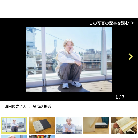
この写真の記事を読む
Previous
Next
1
7
清田隆之さん=江藤海彦撮影