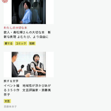
わたしの大切な本
歌人・青松輝さんの大切な本 斬
新な表現 よむたび、より自由に
愛でる
コミック
短歌
旅する文学
イベント編 地域性が浮かびあが
る３５０作 文芸評論家・斎藤美
奈子
文芸
斎藤美奈子