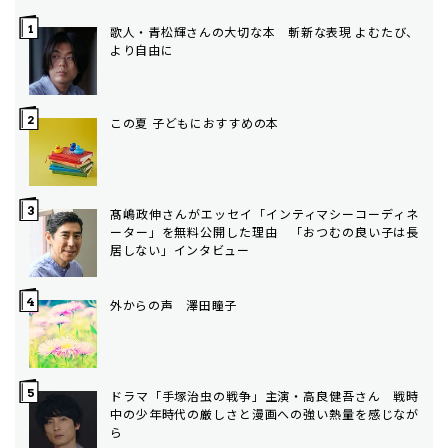
歌人・青松輝さんの大切な本 斬新な表現 よむたび、
より自由に
この夏 子どもにおすすめの本
髙嶋政伸さんがエッセイ「インティマシーコーディネ
ーター」を無料公開した理由 「おつむの良い子は長
居しない」インタビュー
外からの声 澤田瞳子
ドラマ「手塚治虫の戦争」主演・高良健吾さん 戦時
中の少年時代の厳しさと漫画への強い熱量を感じなが
ら