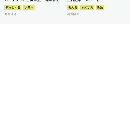
ぞっとする
ホラー
考える
アメリカ
政治
朝宮運河
加賀直樹