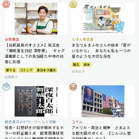
谷原書店
えほん新定番
【谷原店長のオススメ】桜玉吉
まなつ＆まふゆさんの絵本「君が
「満喫漫玉日記 深夜便」 ギャグ
いるから」 あなたも私も一つの
漫画家としての苦悩経た中年の日
星のような大切な存在
常に共感
贈る
絵本
愛でる
コミック
東日本大震災
石井広子
谷原章介
朝宮運河のホラーワールド渉猟
コラム
怪奇・幻想好きが拍手喝采するホ
アメリカ・政治と戦争 さまよえ
ラーの好企画３点 超常現象研究
る超大国のゆくえ 【じんぶん堂
のバイブルから舞城版百物語まで
注目記事セレクト】