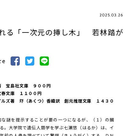
2025.03.26
れる「一次元の挿し木」 若林踏が
re
著 宝島社文庫 ９００円
文春文庫 １１００円
イルズ著 圷（あくつ）香織訳 創元推理文庫 １４３０
な謎を提示することが要の一つになるが、（１）の摑
る。大学院で遺伝人類学を学ぶ七瀬悠（はるか）は、イ
年前の人骨を調べていて驚愕（きょうがく）する。ＤＮ