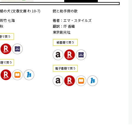
の犬 (文春文庫 わ 10-7)
銃と助手席の歌
若竹 七海
著者：エマ・スタイルズ
秋
翻訳：圷 香織
東京創元社
籍で買う
紙書籍で買う
書籍で買う
電⼦書籍で買う