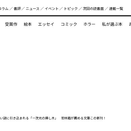
コラム
書評
ニュース
イベント
トピック
次回の読書⾯
連載一覧
好書好日
受賞作
絵本
エッセイ
コミック
ホラー
私が選ぶ本
？
えほん新定番
今めぐりたい児童文学の世界
図鑑の中の小宇宙
い謎に引き込まれる「一次元の挿し木」 若林踏が薦める文庫この新刊！