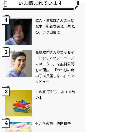
いま読まれています
歌人・青松輝さんの大切
な本 斬新な表現 よむた
び、より自由に
髙嶋政伸さんがエッセイ
「インティマシーコーデ
ィネーター」を無料公開
した理由 「おつむの良
い子は長居しない」イン
タビュー
この夏 子どもにおすすめ
の本
外からの声 澤田瞳子