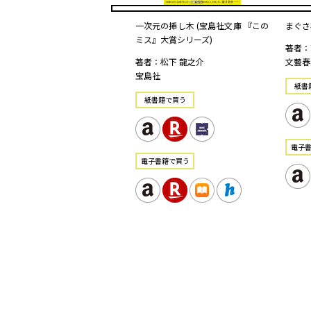
一次元の挿し木 (宝島社文庫 『この
まぐさ桶
ミス』大賞シリーズ)
著者：
著者：松下 龍之介
文藝春
宝島社
紙書
紙書籍で買う
電⼦
電⼦書籍で買う