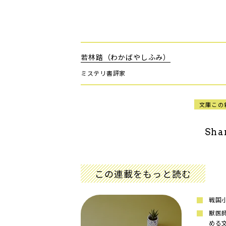
若林踏（わかばやしふみ）
ミステリ書評家
文庫この
Sha
この連載をもっと読む
戦国
獣医
める