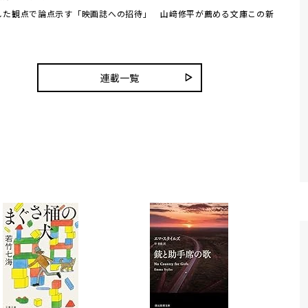
した観点で論点示す「映画誌への招待」 山﨑修平が薦める文庫この新
連載一覧