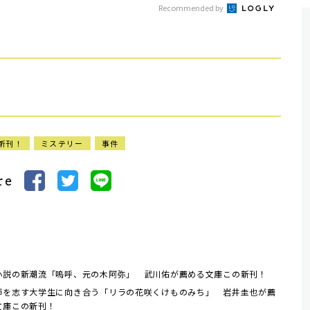
Recommended by
新刊！
ミステリー
事件
re
小説の新潮流「嗚呼、元の木阿弥」 武川佑が薦める文庫この新刊！
師を志す大学生に向き合う「リラの花咲くけものみち」 岩井圭也が薦
文庫この新刊！