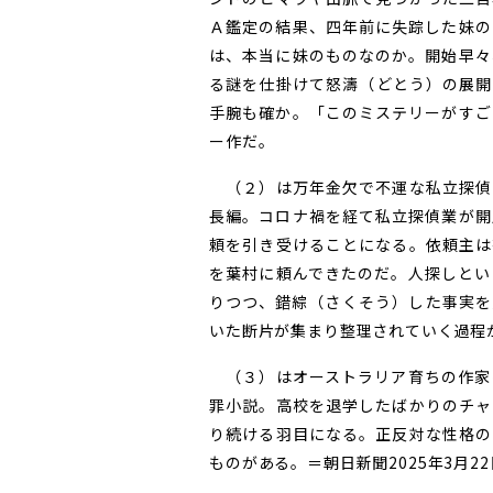
Ａ鑑定の結果、四年前に失踪した妹の
は、本当に妹のものなのか。開始早々
る謎を仕掛けて怒濤（どとう）の展開
手腕も確か。「このミステリーがすご
ー作だ。
（２）は万年金欠で不運な私立探偵
長編。コロナ禍を経て私立探偵業が開
頼を引き受けることになる。依頼主は
を葉村に頼んできたのだ。人探しとい
りつつ、錯綜（さくそう）した事実を
いた断片が集まり整理されていく過程
（３）はオーストラリア育ちの作家
罪小説。高校を退学したばかりのチャ
り続ける羽目になる。正反対な性格の
ものがある。＝朝日新聞2025年3月2