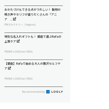
おかたづけもできる点がうれしい！ 動物の
鳴き声やセリフが盛りだくさんの「アニ
ア ...
PR(タカラトミー｜Hugkum)
特別な名入れギフトも！ 銀座で選ぶReFaの
上質ケア
PR(ReFa GINZA on CREA)
【銀座】ReFaで始める大人の贅沢セルフケ
ア
PR(ReFa GINZA on CREA)
Recommended by