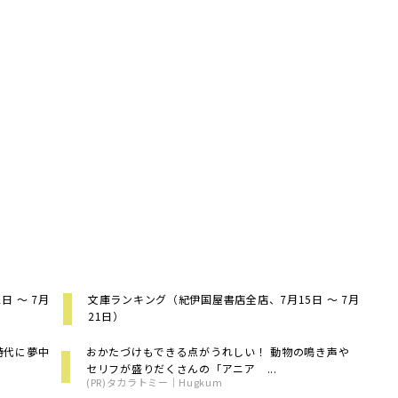
 ～ 7月
文庫ランキング（紀伊国屋書店全店、7月15日 ～ 7月
21日）
時代に夢中
おかたづけもできる点がうれしい！ 動物の鳴き声や
セリフが盛りだくさんの「アニア ...
(PR)タカラトミー｜Hugkum