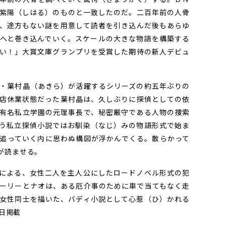
紫陽（しはる）のものと一致したのだ。二百年前の人骨
、途方もない謎を用意して読者を引き込んだ後もあらゆ
へと巻き込んでいく。スケールの大きな物語を構築する
い！」大賞文庫グランプリを受賞した期待の新人デビュ
・葉村晶（あきら）が活躍するシリーズの約五年ぶりの
店休業状態だった葉村晶は、久しぶりに探偵としての依
有名私立学園の元理事長で、秘密厳守である人物の捜索
う私立探偵小説ではお馴染（なじ）みの物語形式で始ま
追っていく内に思わぬ構図が浮かんでくる。散らかって
が読ませる。
による、女性二人を主人公にしたロードノベル形式の犯
ーリーとナオは、ある厄介事のために車で当てもなく走
女性同士を描いた、バディ小説として心惹（ひ）かれる
2日掲載