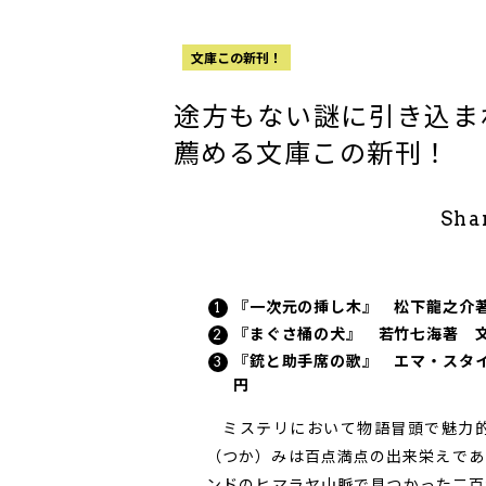
文庫この新刊！
途方もない謎に引き込ま
薦める文庫この新刊！
Sha
『一次元の挿し木』 松下龍之介
『まぐさ桶の犬』 若竹七海著 
『銃と助手席の歌』 エマ・スタ
円
ミステリにおいて物語冒頭で魅力的
（つか）みは百点満点の出来栄えであ
ンドのヒマラヤ山脈で見つかった二百