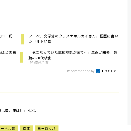
ースロー氏
ノーベル文学賞のクラスナホルカイさん、経歴に書い
た「井上和幸」
るほど面白
「気になっていた認知機能が菌で…」森永が開発。感
動の70代続出
(PR)森永乳業
Recommended by
西は道、東は川」など。
ノーベル賞
京都
ヨーロッパ