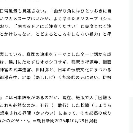
日常風景も見逃さない。「曲がり角にはひとつおきに自
いワカメスープはいかが、よく冷えたミソスープ（シュ
おり、「閉まるドアにご注意ください」と幾度となく注
とかけらもない、とどまるところをしらない暴力」と揶
実している。真理の追求をテーマとした全一七話から成
は、鴨川にたたずむオオシロサギ、稲沢の禅源寺、能面
神宮の式年遷宮、世阿弥と、日本の伝統文化にまつわる
都滞在中、足繁（あししげ）く能楽師の元に通い、伊勢
』には日本語訳があるのだが、現在、絶版で入手困難ら
これも必然なのか。刊行（＝敢行）した松籟（しょうら
想定される界隈（かいわい）にあって、その必然の成り
たのだが……。＝朝日新聞2025年10月29日掲載