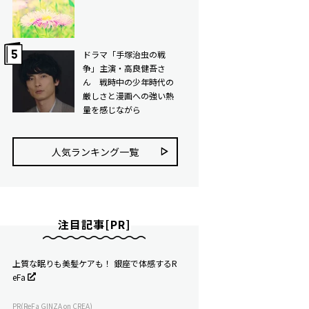
ドラマ「手塚治虫の戦
争」主演・高良健吾さ
ん 戦時中の少年時代の
厳しさと漫画への強い熱
量を感じながら
人気ランキング⼀覧
注目記事[PR]
上質な眠りも美髪ケアも！ 銀座で体感するR
eFa
PR(ReFa GINZA on CREA)