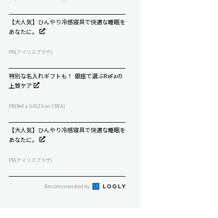
【大人気】ひんやり冷感寝具で快適な睡眠を
あなたに。
PR(アイリスプラザ)
特別な名入れギフトも！ 銀座で選ぶReFaの
上質ケア
PR(ReFa GINZA on CREA)
【大人気】ひんやり冷感寝具で快適な睡眠を
あなたに。
PR(アイリスプラザ)
Recommended by