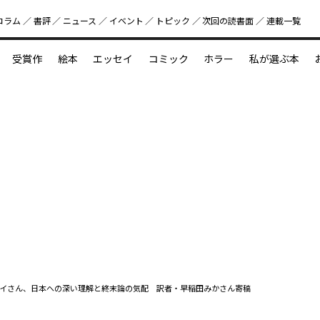
コラム
書評
ニュース
イベント
トピック
次回の読書⾯
連載一覧
好書好日
受賞作
絵本
エッセイ
コミック
ホラー
私が選ぶ本
？
えほん新定番
今めぐりたい児童文学の世界
図鑑の中の小宇宙
イさん、日本への深い理解と終末論の気配 訳者・早稲田みかさん寄稿