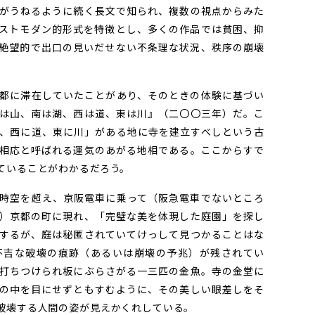
がうねるように続く長文で知られ、複数の視点からみた
ストモダン的形式を特徴とし、多くの作品では貧困、抑
絶望的で出口の見いだせない不条理な状況、秩序の崩壊
都に滞在していたことがあり、そのときの体験に基づい
は山、南は湖、西は道、東は川』（二〇〇三年）だ。こ
、西に道、東に川」がある地に寺を建立すべしという古
相応と呼ばれる運気のあがる地相である。ここからすで
ていることがわかるだろう。
時空を超え、京阪電車に乗って（阪急電車でないところ
）京都の町に現れ、「完璧な美を体現した庭園」を探し
するが、庭は秘匿されていてけっして見つかることはな
不吉な破壊の痕跡（あるいは崩壊の予兆）が残されてい
打ちつけられ板にぶらさがる一三匹の金魚。寺の金堂に
の中を目にせずともすむように、その美しい眼差しをそ
破壊する人間の姿が見えかくれしている。