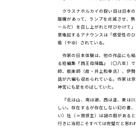
クラスナホルカイの鋭い目は日本の
販機があって、ランプを点滅させ、熱
ールだ）を召し上がれと呼びかけて」
意喚起するアナウンスは「感受性のひ
揄（やゆ）されている。
作家の日本体験は、他の作品にも結
る短編集『西王母降臨』（〇八年）で
師、能楽師（故・井上和幸氏）、伊勢
話が六編も収められている。作家は京
神宮にも足をのばしていた。
『北は山、南は湖、西は道、東は川
しい。存在するが存在しない幻の書、
い）社（＝救世主）は謎の庭があると
行きに当初こそすべては完璧だと思われ