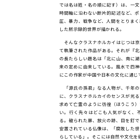
では名は姓・名の順に記す）は、一文
時間軸に沿わない断片的記述など、ポ
圧、暴力、戦争など、人間をとりまく
した黙示録的世界が描かれる。
そんなクラスナホルカイはじつは京
て執筆された作品がある。それが『北
の長たらしい題名は「北に山、南に湖
来の定めに由来している。風水で四神
にこの作家が中国や日本の文化に通じ
「源氏の孫君」なる人物が、千年の
に、クラスナホルカイのセンスが光る
求めて亡霊のように彷徨（ほうこう）
い。行く先々はどこも人気がなく、
る。破られた扉、放火の跡、目を釘で
安置されている仏像は、「腐敗した世
らしている」。そこには自然や文化を