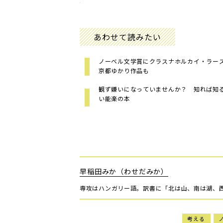
あわせて読みたい
ノーベル文学賞にクラスナホルカイ・ラ
京都ゆかり作品も
観ず嫌いになっていませんか？ 知れば知
い能楽の本
早稲田みか（わせだみか）
専攻はハンガリー語。訳書に「北は山、南は湖、
考える