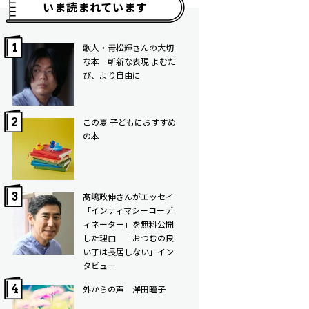
いま読まれています
歌人・青松輝さんの大切
な本 斬新な表現 よむた
び、より自由に
この夏 子どもにおすすめ
の本
髙嶋政伸さんがエッセイ
「インティマシーコーデ
ィネーター」を無料公開
した理由 「おつむの良
い子は長居しない」イン
タビュー
外からの声 澤田瞳子