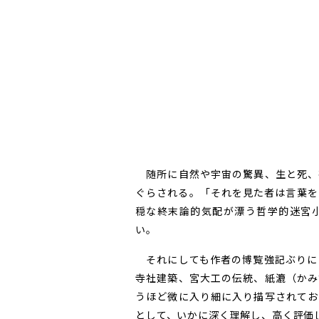
随所に自然や宇宙の驚異、生と死、
ぐらされる。「それを見た者は言葉を
穏な終末論的気配が漂う哲学的迷宮
い。
それにしても作者の博覧強記ぶりに
寺社建築、宮大工の伝統、紙漉（かみ
うほど微に入り細に入り描写されてお
として、いかに深く理解し、高く評価