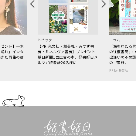
トピック
コラム
レゼント】一木
【PR 光文社・創英社・みすず書
「海をわたる
で踊れ」インタ
房・ミネルヴァ書房】プレゼント
の往復書簡」
起きた再生の群
朝日新聞1面広告の本、好書好日メ
出逢いの不思
ルマガ読者計20名様に
の〝家族〟
PR by 集英社