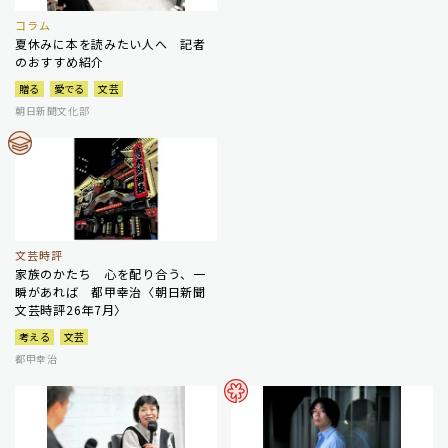
コラム
夏休みに本を読みたい人へ 記者
のおすすめ紹介
贈る
愛でる
文芸
朝日新聞文化部
文芸時評
家族のかたち 心を配り合う、一
瞬があれば 都甲幸治〈朝日新聞
文芸時評26年7月〉
考える
文芸
都甲幸治