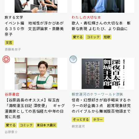
旅する文学
わたしの大切な本
イベント編 地域性が浮かびあが
歌人・青松輝さんの大切な本 斬
る３５０作 文芸評論家・斎藤美
新な表現 よむたび、より自由に
奈子
愛でる
コミック
短歌
文芸
斎藤美奈子
谷原書店
朝宮運河のホラーワールド渉猟
【谷原店長のオススメ】桜玉吉
怪奇・幻想好きが拍手喝采するホ
「満喫漫玉日記 深夜便」 ギャグ
ラーの好企画３点 超常現象研究
漫画家としての苦悩経た中年の日
のバイブルから舞城版百物語まで
常に共感
ぞっとする
ホラー
愛でる
コミック
東日本大震災
朝宮運河
谷原章介