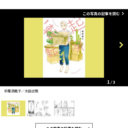
この写真の記事を読む
Previous
Next
1
3
©雁須磨子／太田出版