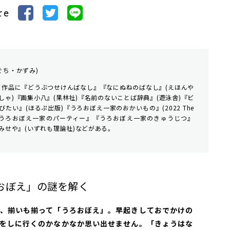
re
ぐち・かずみ)
れ。作品に『どうぶつせけんばなし』『なにぬねのばなし』(えほんや
ゃ)『画集小八』(果林社)『名前のないことば辞典』(遊泳舎)『ビ
たい』(ほるぷ出版)『うろおぼえ一家のおかいもの』(2022 The
s選定)『うろおぼえ一家のパーティー』『うろおぼえ一家のきゅうじつ』
みせや』(いずれも理論社)などがある。
おぼえ」の謎を解く
家は、揃いも揃って「うろおぼえ」。早起きしておでかけの
をしに行くのかなかなか思い出せません。「きょうはな