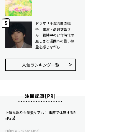
ドラマ「手塚治虫の戦
争」主演・高良健吾さ
ん 戦時中の少年時代の
厳しさと漫画への強い熱
量を感じながら
人気ランキング⼀覧
注目記事[PR]
上質な眠りも美髪ケアも！ 銀座で体感するR
eFa
PR(ReFa GINZA on CREA)