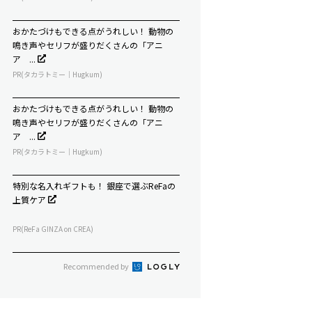
おかたづけもできる点がうれしい！ 動物の
鳴き声やセリフが盛りだくさんの「アニ
ア ...
PR(タカラトミー｜Hugkum)
おかたづけもできる点がうれしい！ 動物の
鳴き声やセリフが盛りだくさんの「アニ
ア ...
PR(タカラトミー｜Hugkum)
特別な名入れギフトも！ 銀座で選ぶReFaの
上質ケア
PR(ReFa GINZA on CREA)
Recommended by