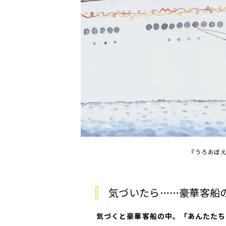
『うろおぼ
気づいたら……豪華客船
――気づくと豪華客船の中。「あんた