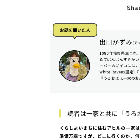
Sha
お話を聞いた人
出口かずみ
(で
1980年佐賀県生ま
るすばんばんするかいし
ーバーのギイコははこび
White Raven
『うろおぼえ一家のお
読者は一家と共に「うろ
――くらしよいまちに住むアヒルの一
準備万端ですが、どこに行くのか、何