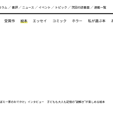
コラム
書評
ニュース
イベント
トピック
次回の読書⾯
連載一覧
好書好日
受賞作
絵本
エッセイ
コミック
ホラー
私が選ぶ本
？
えほん新定番
今めぐりたい児童文学の世界
図鑑の中の小宇宙
ぼえ一家のおでかけ」インタビュー 子どもも大人も記憶の“謎解き”が楽しめる絵本