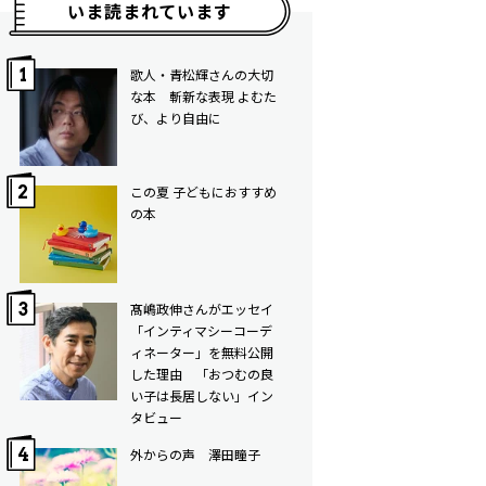
いま読まれています
歌人・青松輝さんの大切
な本 斬新な表現 よむた
び、より自由に
この夏 子どもにおすすめ
の本
髙嶋政伸さんがエッセイ
「インティマシーコーデ
ィネーター」を無料公開
した理由 「おつむの良
い子は長居しない」イン
タビュー
外からの声 澤田瞳子