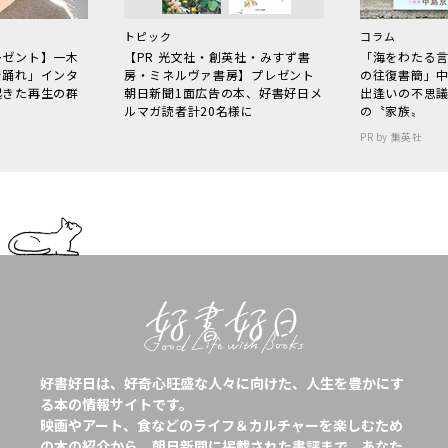
トピック
コラム
レゼント】一木
【PR 光文社・創英社・みすず書
「海をわたる
で踊れ」インタ
房・ミネルヴァ書房】プレゼント
の往復書簡」
起きた再生の群
朝日新聞1面広告の本、好書好日メ
出逢いの不思
ルマガ読者計20名様に
の〝家族〟
PR by 集英社
好書好日は、好奇心旺盛な人々に向けた、人生を豊かにす
る本の情報サイトです。
映画やアート、食などのライフ＆カルチャーを楽しむため
の本の紹介から、朝日新聞に掲載された書評まで、あなた