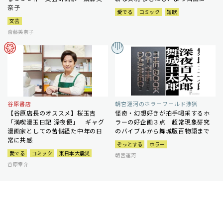
奈子
愛でる
コミック
短歌
文芸
斎藤美奈子
谷原書店
朝宮運河のホラーワールド渉猟
【谷原店長のオススメ】桜玉吉
怪奇・幻想好きが拍手喝采するホ
「満喫漫玉日記 深夜便」 ギャグ
ラーの好企画３点 超常現象研究
漫画家としての苦悩経た中年の日
のバイブルから舞城版百物語まで
常に共感
ぞっとする
ホラー
愛でる
コミック
東日本大震災
朝宮運河
谷原章介