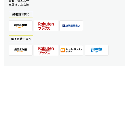
著者：巻上公一
出版社：左右社
紙書籍で買う
電⼦書籍で買う