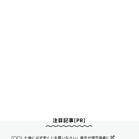
注目記事[PR]
「〇〇した後に必ず宝くじを買いなさい」貧乏が億万長者に