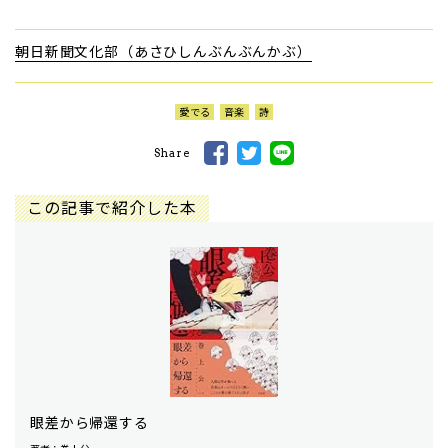
朝日新聞文化部（あさひしんぶんぶんかぶ）
愛でる
音楽
詩
Share
この記事で紹介した本
眼差から帰還する