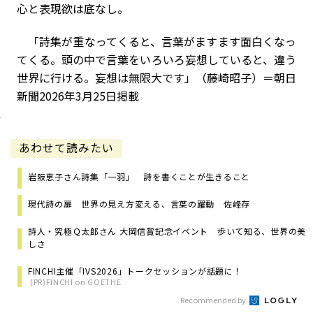
心と表現欲は底なし。
「詩集が重なってくると、言葉がますます面白くなっ
てくる。頭の中で言葉をいろいろ妄想していると、違う
世界に行ける。妄想は無限大です」（藤崎昭子）＝朝日
新聞2026年
3
月
25
日掲載
あわせて読みたい
岩阪恵子さん詩集「一羽」 詩を書くことが生きること
現代詩の扉 世界の見え方変える、言葉の躍動 佐峰存
詩人・究極Ｑ太郎さん 大岡信賞記念イベント 歩いて知る、世界の美
しさ
FINCHI主催「IVS2026」トークセッションが話題に！
(PR)FINCHI on GOETHE
Recommended by