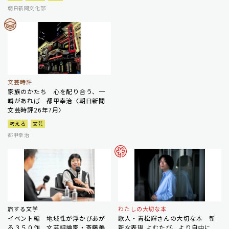
朝日新聞文化部
文芸時評
家族のかたち 心を配り合う、一
瞬があれば 都甲幸治〈朝日新聞
文芸時評26年7月〉
考える
文芸
都甲幸治
旅する文学
わたしの大切な本
イベント編 地域性が浮かびあが
歌人・青松輝さんの大切な本 斬
る３５０作 文芸評論家・斎藤美
新な表現 よむたび、より自由に