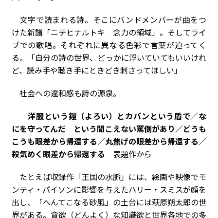
文字で読まれる詩。そこにバンドメンバーが曲をつ
けた新譜「ニテヒナルトキ 念力の領域」。そしてライ
ブでの歌唱。それぞれに異なる色彩で言葉が迫ってく
る。「自分の詩の世界、どっかに浮いていてもいいけれ
ど、読み手や聴き手にときどき刺さってほしい」
社会への違和感も詩の源泉。
洋服という鎧（よろい）とカバンという盾で／な
にを守ってんだ という聞こえない罵倒があり／どうも
こうも眼差から帰還する／丸焦げの眼差から帰還する／
殺気めく眼差から帰還する
表題作から
たとえば収録作「王国の水脈」には、絵画や映像でモ
ンティ・パイソンに影響を与えたハリー・スミスが顔を
出し、「へんてこなる砂風」の土台には萩原朔太郎の世
界がある。貪欲（どんよく）な知識欲と世界各地での多