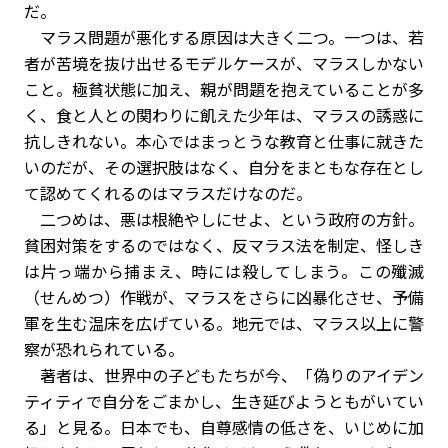
だ。
マラス問題が悪化する原因は大きく二つ。一つは、若
者が苦境を抜け出せるモデルケースが、マラスしかない
こと。極貧状態に加え、親が問題を抱えていることが多
く、食と人との関わりに飢えた少年は、マラスの誘惑に
抗しきれない。本心ではまっとうな教育と仕事に就きた
いのだが、その選択肢はなく、自分をまともな存在とし
て認めてくれるのはマラスだけなのだ。
二つめは、悪は根絶やしにせよ、という政府の方針。
貧困対策をするのではなく、反マラス法を制定、怪しき
は片っ端から捕まえ、時には殺してしまう。この殲滅
（せんめつ）作戦が、マラスをさらに凶暴化させ、予備
軍を生む温床を広げている。地元では、マラス以上に警
察が恐れられている。
著者は、世界中の子どもたちが今、「偽りのアイデン
ティティで自分をごまかし、生き延びようともがいてい
る」と見る。日本でも、自尊感情の低さを、いじめに加