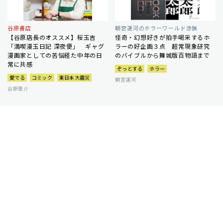
谷原書店
朝宮運河のホラーワールド渉猟
【谷原店長のオススメ】桜玉吉
怪奇・幻想好きが拍手喝采するホ
「満喫漫玉日記 深夜便」 ギャグ
ラーの好企画３点 超常現象研究
漫画家としての苦悩経た中年の日
のバイブルから舞城版百物語まで
常に共感
ぞっとする
ホラー
愛でる
コミック
東日本大震災
朝宮運河
谷原章介