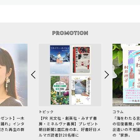
トピック
コラム
レゼント】一木
【PR 光文社・創英社・みすず書
「海をわたる
で踊れ」インタ
房・ミネルヴァ書房】プレゼント
の往復書簡」
起きた再生の群
朝日新聞1面広告の本、好書好日メ
出逢いの不思
ルマガ読者計20名様に
の〝家族〟