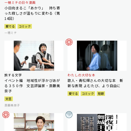
一穂ミチの日々漫画
小日向まるこ「あかり」 持ち寄
った寂しさが温もりに変わる（第
14回）
愛でる
コミック
一穂ミチ
旅する文学
わたしの大切な本
イベント編 地域性が浮かびあが
歌人・青松輝さんの大切な本 斬
る３５０作 文芸評論家・斎藤美
新な表現 よむたび、より自由に
奈子
愛でる
コミック
短歌
文芸
斎藤美奈子