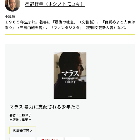
星野智幸（ホシノトモユキ）
小説家
１９６５年生まれ。著書に「最後の吐息」（文藝賞）、「目覚めよと人魚は
歌う」（三島由紀夫賞）、「ファンタジスタ」（野間文芸新人賞）など。
マラス 暴力に支配される少年たち
著者：工藤律子
出版社：集英社
紙書籍で買う