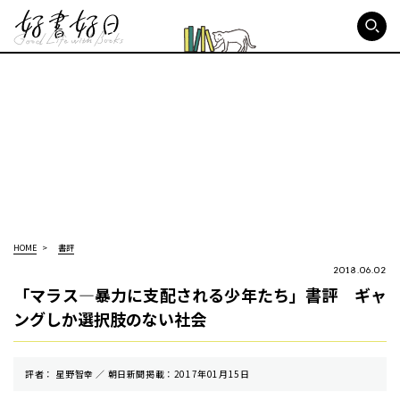
好書好日
HOME
書評
2018.06.02
「マラス―暴力に支配される少年たち」書評 ギャ
ングしか選択肢のない社会
評者： 星野智幸 ／ 朝⽇新聞掲載：2017年01月15日