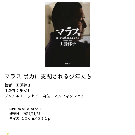
マラス 暴力に支配される少年たち
著者：工藤律子
出版社：集英社
ジャンル：エッセイ・自伝・ノンフィクション
ISBN: 9784087816211
発売⽇： 2016/11/25
サイズ: ２０ｃｍ／３３１ｐ