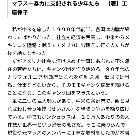
マラス―暴力に支配される少年たち ［著］工
藤律子
私が中米を旅した１９９０年代前半、各国は内戦が終
わったばかりだった。社会も経済も荒廃し、中米からメ
キシコを陸路で越えてアメリカに出稼ぎに行く人たちが
後を絶たなかった。
だがアメリカ社会に溶け込めず仕事にあぶれた不法滞
在の若者たちは、ギャング団を作り始める。９０年代の
カリフォルニア州政府はこれを強制送還。母国では当
然、仕事などないから、そのままギャング稼業を続ける
ことになる。このギャング団をマラスという。
主に二つの巨大勢力があり、中米の各都市で、敵と見
れば殺し合う凄惨（せいさん）な縄張り争いを繰り広げ
ている。中でもホンジュラスは、１０万人あたりの殺人
件数が世界一という治安の悪さだ。そこに乗り込んで、
現役や元マラスのメンバーに丁寧な取材をしたのが本書