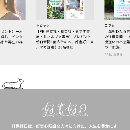
トピック
コラム
レゼント】一木
【PR 光文社・創英社・みすず書
「海をわたる
で踊れ」インタ
房・ミネルヴァ書房】プレゼント
の往復書簡」
起きた再生の群
朝日新聞1面広告の本、好書好日メ
出逢いの不思
ルマガ読者計20名様に
の〝家族〟
PR by 集英社
好書好日は、好奇心旺盛な人々に向けた、人生を豊かにす