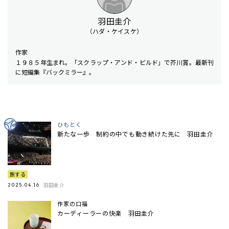
羽田圭介
（ハダ・ケイスケ）
作家
１９８５年生まれ。「スクラップ・アンド・ビルド」で芥川賞。最新刊
に短編集『バックミラー』。
ひもとく
新たな一歩 制約の中でも動き続けた先に 羽田圭介
旅する
羽田圭介
2025.04.16
作家の口福
カーディーラーの快楽 羽田圭介