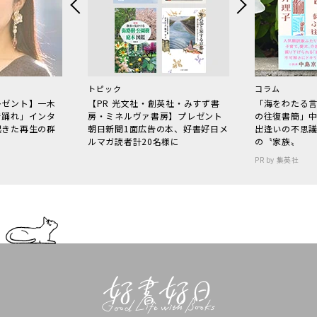
トピック
コラム
レゼント】一木
【PR 光文社・創英社・みすず書
「海をわたる
で踊れ」インタ
房・ミネルヴァ書房】プレゼント
の往復書簡」
起きた再生の群
朝日新聞1面広告の本、好書好日メ
出逢いの不思
ルマガ読者計20名様に
の〝家族〟
PR by 集英社