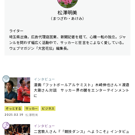
松澤明美
（まつざわ・あけみ）
ライター
埼玉県出身。広告代理店営業、新聞記者を経て、心機一転の独立。ジャ
ンルを問わず幅広く活動中で、サッカーと狂言をこよなく愛している。
ウェブマガジン「大宮花伝」編集長。
インタビュー
漫画「フットボールアルケミスト」木崎伸也さん×渡邉
大剛さん対談 サッカー界の闇をエンターテインメント
に
ぞっとする
サッカー
ビジネス
松澤明美
2021.02.19
インタビュー
二宮敦人さん『「競技ダンス」へようこそ』インタビュ