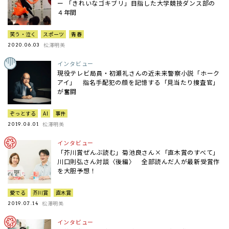
ー 「きれいなゴキブリ」目指した大学競技ダンス部の
４年間
笑う・泣く
スポーツ
青春
松澤明美
2020.06.03
インタビュー
現役テレビ局員・初瀬礼さんの近未来警察小説「ホーク
アイ」 指名手配犯の顔を記憶する「見当たり捜査官」
が奮闘
ぞっとする
AI
事件
松澤明美
2019.08.01
インタビュー
「芥川賞ぜんぶ読む」菊池良さん×「直木賞のすべて」
川口則弘さん対談〈後編〉 全部読んだ人が最新受賞作
を大胆予想！
愛でる
芥川賞
直木賞
松澤明美
2019.07.14
インタビュー