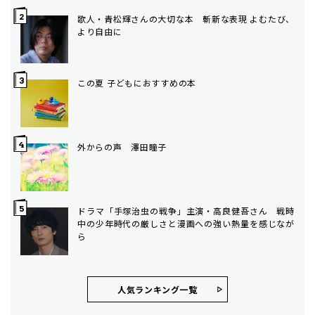
歌人・青松輝さんの大切な本 斬新な表現 よむたび、
より自由に
この夏 子どもにおすすめの本
外からの声 澤田瞳子
ドラマ「手塚治虫の戦争」主演・高良健吾さん 戦時
中の少年時代の厳しさと漫画への強い熱量を感じなが
ら
人気ランキング⼀覧