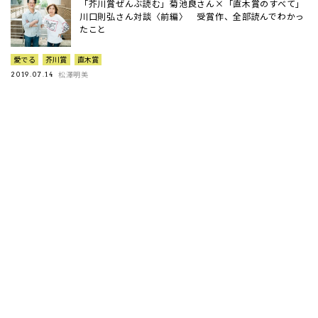
「芥川賞ぜんぶ読む」菊池良さん×「直木賞のすべて」
川口則弘さん対談〈前編〉 受賞作、全部読んでわかっ
たこと
愛でる
芥川賞
直木賞
松澤明美
2019.07.14