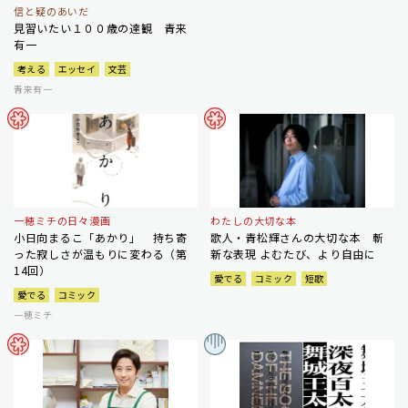
信と疑のあいだ
見習いたい１００歳の達観 青来
有一
考える
エッセイ
文芸
青来有一
一穂ミチの日々漫画
わたしの大切な本
小日向まるこ「あかり」 持ち寄
歌人・青松輝さんの大切な本 斬
った寂しさが温もりに変わる（第
新な表現 よむたび、より自由に
14回）
愛でる
コミック
短歌
愛でる
コミック
一穂ミチ