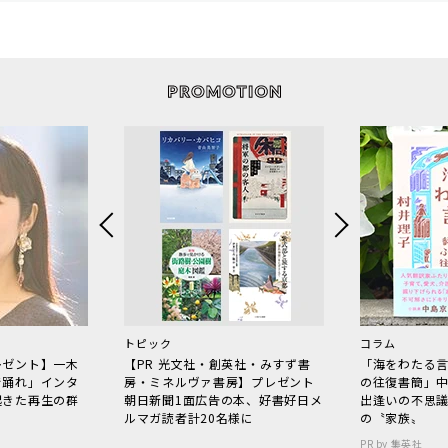
トピック
コラム
レゼント】一木
【PR 光文社・創英社・みすず書
「海をわたる
で踊れ」インタ
房・ミネルヴァ書房】プレゼント
の往復書簡」
起きた再生の群
朝日新聞1面広告の本、好書好日メ
出逢いの不思
ルマガ読者計20名様に
の〝家族〟
PR by 集英社