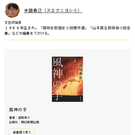
末國善己（スエクニヨシミ）
文芸評論家
１９６８年生まれ。「国枝史郎歴史小説傑作選」「山本周五郎探偵小説全
集」などの編集をてがける。
風神の手
著者：道尾秀介
出版社：朝日新聞出版
紙書籍で買う