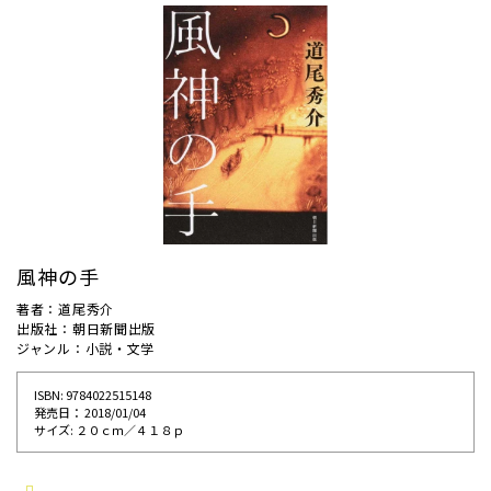
風神の手
著者：道尾秀介
出版社：朝日新聞出版
ジャンル：小説・文学
ISBN: 9784022515148
発売⽇： 2018/01/04
サイズ: ２０ｃｍ／４１８ｐ