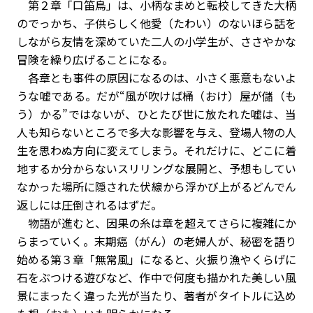
第２章「口笛鳥」は、小柄なまめと転校してきた大柄
のでっかち、子供らしく他愛（たわい）のないほら話を
しながら友情を深めていた二人の小学生が、ささやかな
冒険を繰り広げることになる。
各章とも事件の原因になるのは、小さく悪意もないよ
うな嘘である。だが“風が吹けば桶（おけ）屋が儲（も
う）かる”ではないが、ひとたび世に放たれた嘘は、当
人も知らないところで多大な影響を与え、登場人物の人
生を思わぬ方向に変えてしまう。それだけに、どこに着
地するか分からないスリリングな展開と、予想もしてい
なかった場所に隠された伏線から浮かび上がるどんでん
返しには圧倒されるはずだ。
物語が進むと、因果の糸は章を超えてさらに複雑にか
らまっていく。末期癌（がん）の老婦人が、秘密を語り
始める第３章「無常風」になると、火振り漁やくらげに
石をぶつける遊びなど、作中で何度も描かれた美しい風
景にまったく違った光が当たり、著者がタイトルに込め