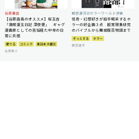
谷原書店
朝宮運河のホラーワールド渉猟
【谷原店長のオススメ】桜玉吉
怪奇・幻想好きが拍手喝采するホ
「満喫漫玉日記 深夜便」 ギャグ
ラーの好企画３点 超常現象研究
漫画家としての苦悩経た中年の日
のバイブルから舞城版百物語まで
常に共感
ぞっとする
ホラー
愛でる
コミック
東日本大震災
朝宮運河
谷原章介