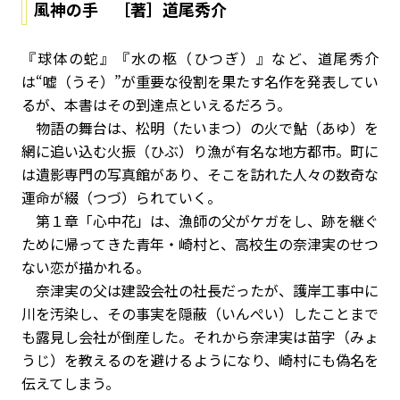
風神の手 ［著］道尾秀介
『球体の蛇』『水の柩（ひつぎ）』など、道尾秀介
は“嘘（うそ）”が重要な役割を果たす名作を発表してい
るが、本書はその到達点といえるだろう。
物語の舞台は、松明（たいまつ）の火で鮎（あゆ）を
網に追い込む火振（ひぶ）り漁が有名な地方都市。町に
は遺影専門の写真館があり、そこを訪れた人々の数奇な
運命が綴（つづ）られていく。
第１章「心中花」は、漁師の父がケガをし、跡を継ぐ
ために帰ってきた青年・崎村と、高校生の奈津実のせつ
ない恋が描かれる。
奈津実の父は建設会社の社長だったが、護岸工事中に
川を汚染し、その事実を隠蔽（いんぺい）したことまで
も露見し会社が倒産した。それから奈津実は苗字（みょ
うじ）を教えるのを避けるようになり、崎村にも偽名を
伝えてしまう。