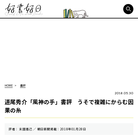
好書好日
HOME
書評
2018.05.30
道尾秀介「風神の手」書評 うそで複雑にからむ因
果の糸
評者： 末國善己 ／ 朝⽇新聞掲載：2018年01月28日