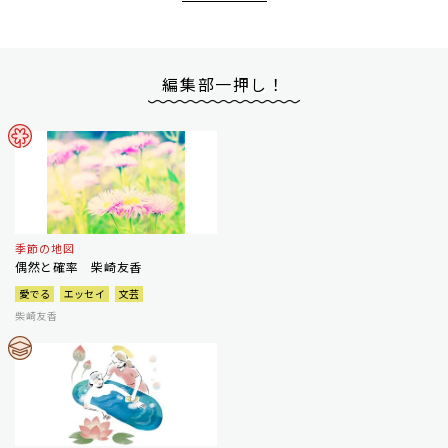
編集部一押し！
季節の地図
偶然と確率 柴崎友香
愛でる
エッセイ
文芸
柴崎友香