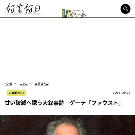
好書好日
HOME
コラム
古典百名山
古典百名山
2018.05.31
甘い破滅へ誘う大叙事詩 ゲーテ「ファウスト」