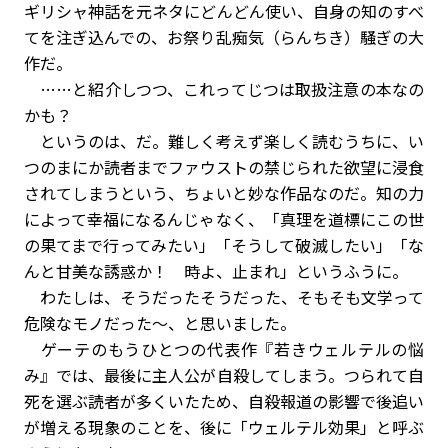
ギリシャ神話を元ネタにどんどん使い、自身の知のすべ
てを注ぎ込んでの、お祭り乱痴気（らんちき）騒ぎの大
作だ。
……と紹介しつつ、これってじつは取扱注意の本なの
かも？
というのは、だ。難しく考えず楽しく読むうちに、い
つのまにか読者までファウストの禁じられた欲望に浸食
されてしまうという、ちょいと妙な作品なのだ。知の力
によって幸福になるんじゃなく、「真理を道標にこの世
の果てまで行ってみたい」「そうして破滅したい」「な
んと甘美な誘惑か！ 時よ、止まれ」というふうに。
わたしは、そうだったそうだった、そもそも文学って
危険なモノだった～、と思いました。
ゲーテのもうひとつの代表作『若きウェルテルの悩
み』では、最後に主人公が自殺してしまう。つられて自
死を選ぶ読者が多くいたため、自殺報道の影響で後追い
が増える現象のことを、後に「ウェルテル効果」と呼ぶ