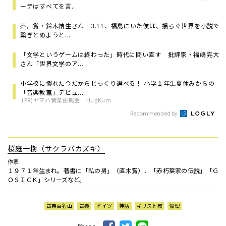
ーテはすべてを言...
芥川賞・鈴木結生さん 3.11、福島にいた僕は、揺らぐ世界を小説で
繋ぎとめようと...
「文学というゲームは終わった」時代に問い直す 批評家・福嶋亮大
さん「世界文学のア...
小学校に慣れた今だからじっくり選べる！ 小学１年生夏休みからの
「音楽教室」デビュ...
(PR)ヤマハ音楽振興会｜HugKum
Recommended by
桜庭一樹（サクラバカズキ）
作家
１９７１年生まれ。著書に「私の男」（直木賞）、「赤朽葉家の伝説」「Ｇ
ＯＳＩＣＫ」シリーズなど。
古典百名山
古典
ドイツ
神話
キリスト教
倫理