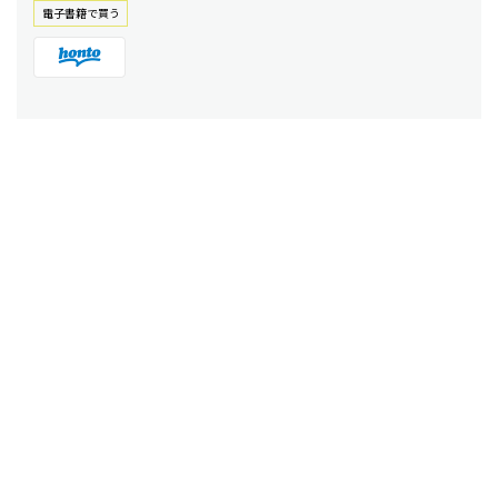
電⼦書籍で買う