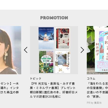
トピック
コラム
レゼント】一木
【PR 光文社・創英社・みすず書
「海をわたる
で踊れ」インタ
房・ミネルヴァ書房】プレゼント
の往復書簡」
起きた再生の群
朝日新聞1面広告の本、好書好日メ
出逢いの不思
ルマガ読者計20名様に
の〝家族〟
PR by 集英社