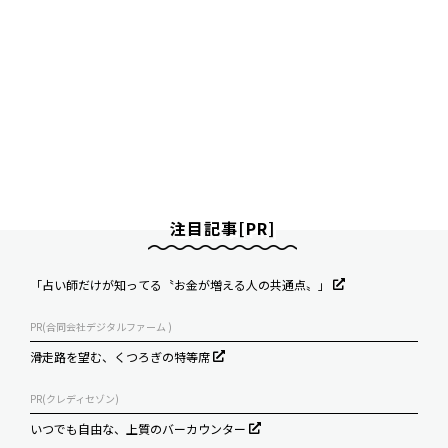
注目記事[PR]
「占い師だけが知ってる〝お金が増える人の共通点〟」
PR(合同会社デジタルファーム )
滑走路を望む、くつろぎの特等席
PR(クレディセゾン)
いつでも自由な、上質のバーカウンター