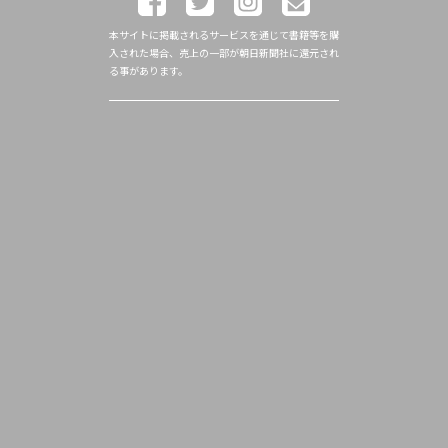
本サイトに掲載されるサービスを通じて書籍等を購
入された場合、売上の一部が朝日新聞社に還元され
る事があります。