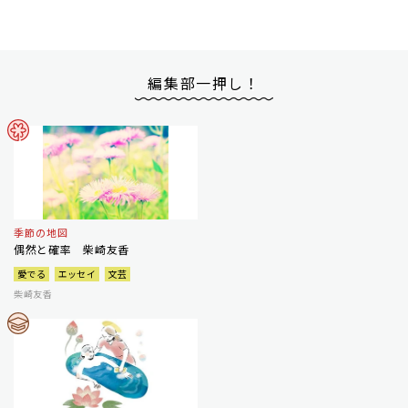
編集部一押し！
季節の地図
偶然と確率 柴崎友香
愛でる
エッセイ
文芸
柴崎友香