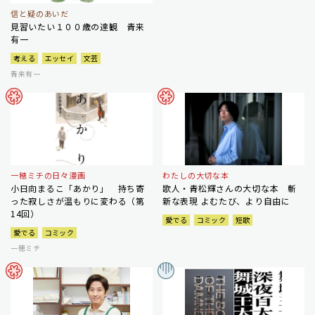
信と疑のあいだ
見習いたい１００歳の達観 青来
有一
考える
エッセイ
文芸
青来有一
一穂ミチの日々漫画
わたしの大切な本
小日向まるこ「あかり」 持ち寄
歌人・青松輝さんの大切な本 斬
った寂しさが温もりに変わる（第
新な表現 よむたび、より自由に
14回）
愛でる
コミック
短歌
愛でる
コミック
一穂ミチ