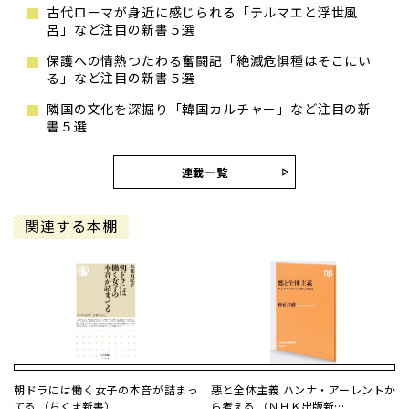
古代ローマが身近に感じられる「テルマエと浮世風
呂」など注目の新書５選
保護への情熱つたわる奮闘記「絶滅危惧種はそこにい
る」など注目の新書５選
隣国の文化を深掘り「韓国カルチャー」など注目の新
書５選
連載一覧
関連する本棚
朝ドラには働く女子の本音が詰まっ
悪と全体主義 ハンナ・アーレントか
てる （ちくま新書）
ら考える （ＮＨＫ出版新…