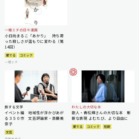
一穂ミチの日々漫画
小日向まるこ「あかり」 持ち寄
った寂しさが温もりに変わる（第
14回）
愛でる
コミック
一穂ミチ
旅する文学
わたしの大切な本
イベント編 地域性が浮かびあが
歌人・青松輝さんの大切な本 斬
る３５０作 文芸評論家・斎藤美
新な表現 よむたび、より自由に
奈子
愛でる
コミック
短歌
文芸
斎藤美奈子