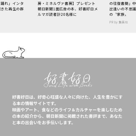
で踊れ」インタ
房・ミネルヴァ書房】プレゼント
の往復書簡」
起きた再生の群
朝日新聞1面広告の本、好書好日メ
出逢いの不思
ルマガ読者計20名様に
の〝家族〟
PR by 集英社
好書好日は、好奇心旺盛な人々に向けた、人生を豊かにす
る本の情報サイトです。
映画やアート、食などのライフ＆カルチャーを楽しむため
の本の紹介から、朝日新聞に掲載された書評まで、あなた
と本の出会いをお手伝いします。