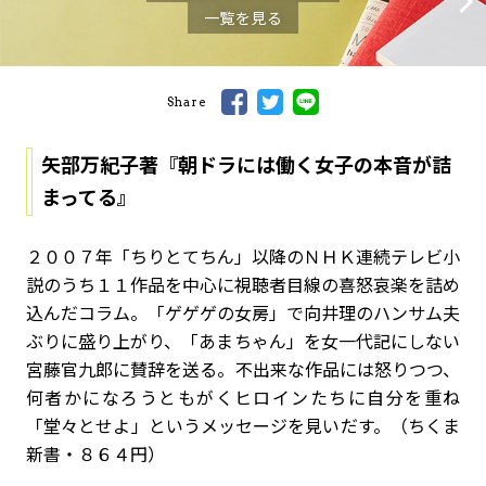
一覧を見る
Share
矢部万紀子著『朝ドラには働く女子の本音が詰
まってる』
２００７年「ちりとてちん」以降のＮＨＫ連続テレビ小
説のうち１１作品を中心に視聴者目線の喜怒哀楽を詰め
込んだコラム。「ゲゲゲの女房」で向井理のハンサム夫
ぶりに盛り上がり、「あまちゃん」を女一代記にしない
宮藤官九郎に賛辞を送る。不出来な作品には怒りつつ、
何者かになろうともがくヒロインたちに自分を重ね
「堂々とせよ」というメッセージを見いだす。（ちくま
新書・８６４円）