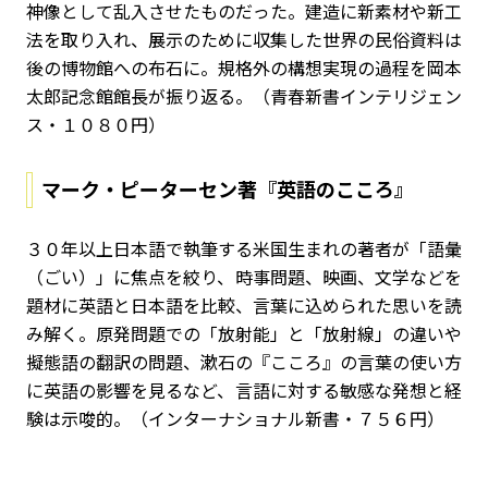
神像として乱入させたものだった。建造に新素材や新工
法を取り入れ、展示のために収集した世界の民俗資料は
後の博物館への布石に。規格外の構想実現の過程を岡本
太郎記念館館長が振り返る。（青春新書インテリジェン
ス・１０８０円）
マーク・ピーターセン著『英語のこころ』
３０年以上日本語で執筆する米国生まれの著者が「語彙
（ごい）」に焦点を絞り、時事問題、映画、文学などを
題材に英語と日本語を比較、言葉に込められた思いを読
み解く。原発問題での「放射能」と「放射線」の違いや
擬態語の翻訳の問題、漱石の『こころ』の言葉の使い方
に英語の影響を見るなど、言語に対する敏感な発想と経
験は示唆的。（インターナショナル新書・７５６円）