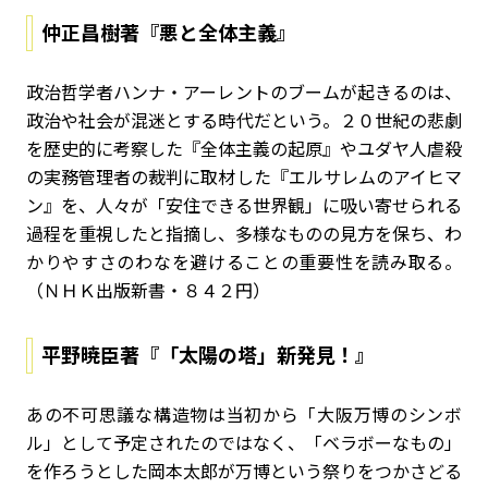
仲正昌樹著『悪と全体主義』
政治哲学者ハンナ・アーレントのブームが起きるのは、
政治や社会が混迷とする時代だという。２０世紀の悲劇
を歴史的に考察した『全体主義の起原』やユダヤ人虐殺
の実務管理者の裁判に取材した『エルサレムのアイヒマ
ン』を、人々が「安住できる世界観」に吸い寄せられる
過程を重視したと指摘し、多様なものの見方を保ち、わ
かりやすさのわなを避けることの重要性を読み取る。
（ＮＨＫ出版新書・８４２円）
平野暁臣著『「太陽の塔」新発見！』
あの不可思議な構造物は当初から「大阪万博のシンボ
ル」として予定されたのではなく、「ベラボーなもの」
を作ろうとした岡本太郎が万博という祭りをつかさどる