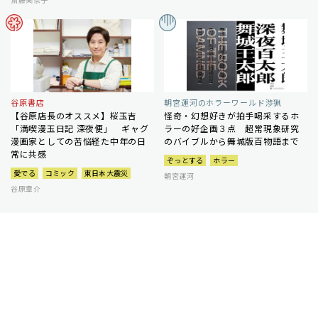
谷原書店
朝宮運河のホラーワールド渉猟
【谷原店長のオススメ】桜玉吉
怪奇・幻想好きが拍手喝采するホ
「満喫漫玉日記 深夜便」 ギャグ
ラーの好企画３点 超常現象研究
漫画家としての苦悩経た中年の日
のバイブルから舞城版百物語まで
常に共感
ぞっとする
ホラー
愛でる
コミック
東日本大震災
朝宮運河
谷原章介